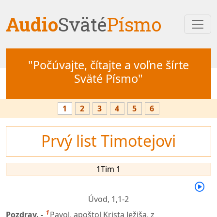
Audio
Sväté
Písmo
"Počúvajte, čítajte a voľne šírte
Sväté Písmo"
1
2
3
4
5
6
Prvý list Timotejovi
1Tim 1
Úvod,
1,1-2
1
Pozdrav. -
Pavol, apoštol Krista Ježiša, z