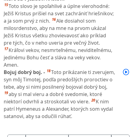
15
Toto slovo je spoľahlivé a úplne vierohodné:
Ježiš Kristus prišiel na svet zachrániť hriešnikov;
16
a ja som prvý z nich.
Ale dosiahol som
milosrdenstvo, aby na mne na prvom ukázal
Ježiš Kristus všetku zhovievavosť ako príklad
pre tých, čo v neho uveria pre večný život.
17
Kráľovi vekov, nesmrteľnému, neviditeľnému,
jedinému Bohu česť a sláva na veky vekov.
Amen.
18
Bojuj dobrý boj. -
Toto prikázanie ti zverujem,
syn môj Timotej, podľa predošlých proroctiev o
tebe, aby si nimi posilnený bojoval dobrý boj,
19
aby si mal vieru a dobré svedomie, ktoré
20
niektorí odvrhli a stroskotali vo viere.
K nim
patrí Hymeneus a Alexander, ktorých som vydal
satanovi, aby sa odučili rúhať.