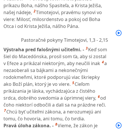
príkazu Boha, nášho Spasiteľa, a Krista Ježiša,
2
našej nádeje,
Timotejovi, pravému synovi vo
viere: Milosť, milosrdenstvo a pokoj od Boha
Otca i od Krista Ježiša, nášho Pána.
Pastoračné pokyny Timotejovi,
1,3 - 2,15
3
Výstraha pred falošnými učiteľmi. -
Keď som
šiel do Macedónska, prosil som ťa, aby si zostal
4
v Efeze a prikázal niektorým, aby neučili inak
a
nezaoberali sa bájkami a nekonečnými
rodokmeňmi, ktoré podporujú viac škriepky
5
ako Boží plán, ktorý je vo viere.
Cieľom
prikázania je láska, vychádzajúca z čistého
6
srdca, dobrého svedomia a úprimnej viery,
od
čoho niektorí odbočili a dali sa na prázdne reči.
7
Chcú byť učiteľmi zákona, a nerozumejú ani
tomu, čo hovoria, ani tomu, čo tvrdia.
8
Pravá úloha zákona. -
Vieme, že zákon je