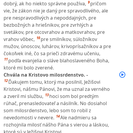
9
dobrý, ak ho niekto správne používa,
pričom
vie, že zákon nie je daný pre spravodlivého, ale
pre nespravodlivých a nepoddajných, pre
bezbožných a hriešnikov, pre zvrhlých a
svetákov, pre otcovrahov a matkovrahov, pre
10
vrahov vôbec,
pre smilníkov, súložníkov
mužov, únoscov, luhárov, krivoprísažníkov a pre
čokoľvek iné, čo sa prieči zdravému učeniu,
11
podľa evanjelia o sláve blahoslaveného Boha,
ktoré mi bolo zverené.
Chvála na Kristovo milosrdenstvo. -
12
Ďakujem tomu, ktorý ma posilnil, Ježišovi
Kristovi, nášmu Pánovi, že ma uznal za verného
13
a zveril mi službu,
hoci som bol predtým
rúhač, prenasledovateľ a násilník. No dosiahol
som milosrdenstvo, lebo som to robil z
14
nevedomosti v nevere.
Ale nadmieru sa
rozhojnila milosť nášho Pána s vierou a láskou,
ktoré sú v Ježišovi Kristovi.