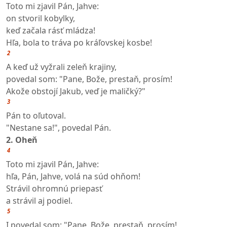
Toto mi zjavil Pán, Jahve:
on stvoril kobylky,
keď začala rásť mládza!
Hľa, bola to tráva po kráľovskej kosbe!
2
A keď už vyžrali zeleň krajiny,
povedal som: "Pane, Bože, prestaň, prosím!
Akože obstojí Jakub, veď je maličký?"
3
Pán to oľutoval.
"Nestane sa!", povedal Pán.
2. Oheň
4
Toto mi zjavil Pán, Jahve:
hľa, Pán, Jahve, volá na súd ohňom!
Strávil ohromnú priepasť
a strávil aj podiel.
5
I povedal som: "Pane, Bože, prestaň, prosím!