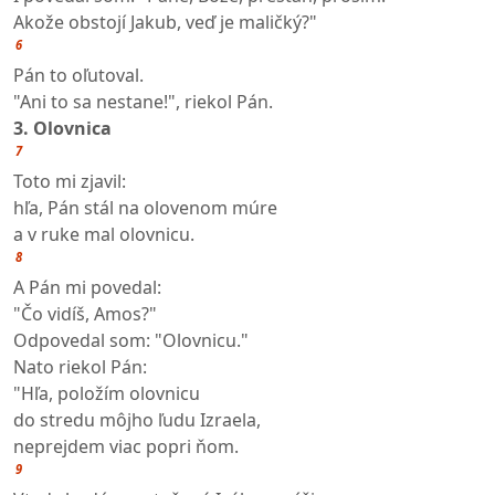
Akože obstojí Jakub, veď je maličký?"
6
Pán to oľutoval.
"Ani to sa nestane!", riekol Pán.
3. Olovnica
7
Toto mi zjavil:
hľa, Pán stál na olovenom múre
a v ruke mal olovnicu.
8
A Pán mi povedal:
"Čo vidíš, Amos?"
Odpovedal som: "Olovnicu."
Nato riekol Pán:
"Hľa, položím olovnicu
do stredu môjho ľudu Izraela,
neprejdem viac popri ňom.
9