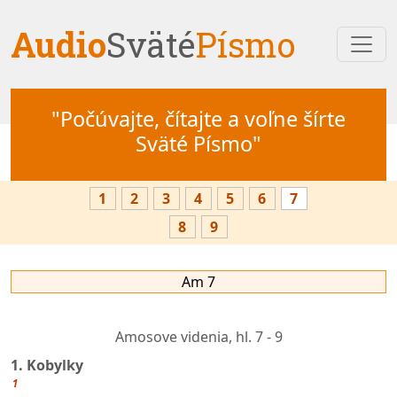
Audio
Sväté
Písmo
"Počúvajte, čítajte a voľne šírte
Sväté Písmo"
1
2
3
4
5
6
7
8
9
Am 7
Amosove videnia,
hl. 7 - 9
1. Kobylky
1