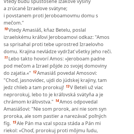
Vtedy budú spustošené Izákove výšiny
a zrúcané Izraelove svätyne;
i povstanem proti Jeroboamovmu domu s
mečom."
10
Vtedy Amasiáš, kňaz Betelu, poslal
izraelskému kráľovi Jeroboamovi odkaz: "Amos
sa sprisahal proti tebe uprostred Izraelovho
domu. Krajina nevládze vydržať všetky jeho reči.
11
Lebo takto hovorí Amos: »Jeroboam padne
pod mečom a Izrael pôjde zo svojej domoviny
12
do zajatia.«"
Amasiáš povedal Amosovi:
"Choď, jasnovidec, ujdi do júdskej krajiny, tam
13
jedz chlieb a tam prorokuj!
V Beteli už viac
neprorokuj, lebo to je kráľovská svätyňa a je
14
chrámom kráľovstva."
Amos odpovedal
Amasiášovi: "Nie som prorok, ani nie som syn
proroka, ale som pastier a narezávač poľných
15
fíg.
Ale Pán ma vzal spoza stáda a Pán mi
riekol: »Choď, prorokuj proti môjmu ľudu,