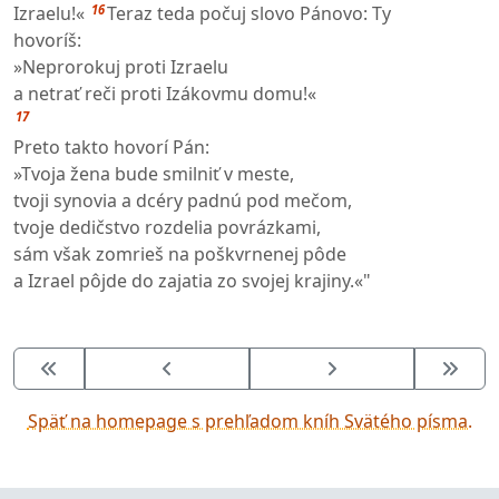
16
Izraelu!«
Teraz teda počuj slovo Pánovo: Ty
hovoríš:
»Neprorokuj proti Izraelu
a netrať reči proti Izákovmu domu!«
17
Preto takto hovorí Pán:
»Tvoja žena bude smilniť v meste,
tvoji synovia a dcéry padnú pod mečom,
tvoje dedičstvo rozdelia povrázkami,
sám však zomrieš na poškvrnenej pôde
a Izrael pôjde do zajatia zo svojej krajiny.«"
Späť na homepage s prehľadom kníh Svätého písma.