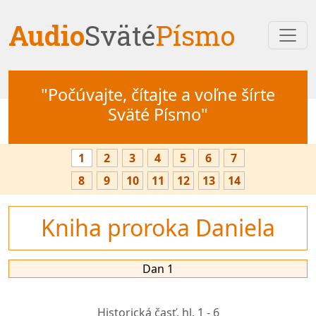
Audio
Sväté
Písmo
"Počúvajte, čítajte a voľne šírte
Sväté Písmo"
1
2
3
4
5
6
7
8
9
10
11
12
13
14
Kniha proroka Daniela
Dan 1
Historická časť,
hl. 1 - 6