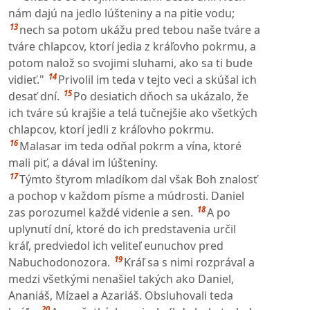
nám dajú na jedlo lúšteniny a na pitie vodu;
13
nech sa potom ukážu pred tebou naše tváre a
tváre chlapcov, ktorí jedia z kráľovho pokrmu, a
potom nalož so svojimi sluhami, ako sa ti bude
14
vidieť."
Privolil im teda v tejto veci a skúšal ich
15
desať dní.
Po desiatich dňoch sa ukázalo, že
ich tváre sú krajšie a telá tučnejšie ako všetkých
chlapcov, ktorí jedli z kráľovho pokrmu.
16
Malasar im teda odňal pokrm a vína, ktoré
mali piť, a dával im lúšteniny.
17
Týmto štyrom mladíkom dal však Boh znalosť
a pochop v každom písme a múdrosti. Daniel
18
zas porozumel každé videnie a sen.
A po
uplynutí dní, ktoré do ich predstavenia určil
kráľ, predviedol ich veliteľ eunuchov pred
19
Nabuchodonozora.
Kráľ sa s nimi rozprával a
medzi všetkými nenašiel takých ako Daniel,
Ananiáš, Mízael a Azariáš. Obsluhovali teda
20