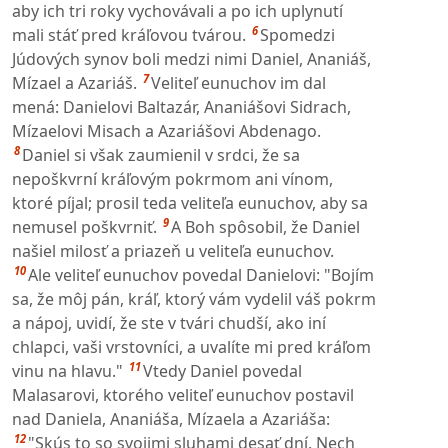
aby ich tri roky vychovávali a po ich uplynutí
6
mali stáť pred kráľovou tvárou.
Spomedzi
Júdových synov boli medzi nimi Daniel, Ananiáš,
7
Mízael a Azariáš.
Veliteľ eunuchov im dal
mená: Danielovi Baltazár, Ananiášovi Sidrach,
Mízaelovi Misach a Azariášovi Abdenago.
8
Daniel si však zaumienil v srdci, že sa
nepoškvrní kráľovým pokrmom ani vínom,
ktoré píjal; prosil teda veliteľa eunuchov, aby sa
9
nemusel poškvrniť.
A Boh spôsobil, že Daniel
našiel milosť a priazeň u veliteľa eunuchov.
10
Ale veliteľ eunuchov povedal Danielovi: "Bojím
sa, že môj pán, kráľ, ktorý vám vydelil váš pokrm
a nápoj, uvidí, že ste v tvári chudší, ako iní
chlapci, vaši vrstovníci, a uvalíte mi pred kráľom
11
vinu na hlavu."
Vtedy Daniel povedal
Malasarovi, ktorého veliteľ eunuchov postavil
nad Daniela, Ananiáša, Mízaela a Azariáša:
12
"Skús to so svojimi sluhami desať dní. Nech