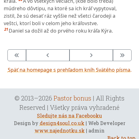
kráľa.
A vo všetkých veciach, (kde bolo treba)
múdreho dôvtipu, na ktoré sa ich kráľ vypytoval,
zistil, že sú desať ráz vyššie než všetci čarodeji a
veštci, ktorí boli v celom jeho kráľovstve.
21
Daniel sa dožil až do prvého roku kráľa Kýra.
Späť na homepage s prehľadom kníh Svätého písma.
© 2013–2026
Pastor bonus
| All Rights
Reserved | Všetky práva vyhradené
Sledujte nás na Facebooku
Design by
design4soul.co.uk
| Web Developer
www.najednotku.sk
| admin
Back to top