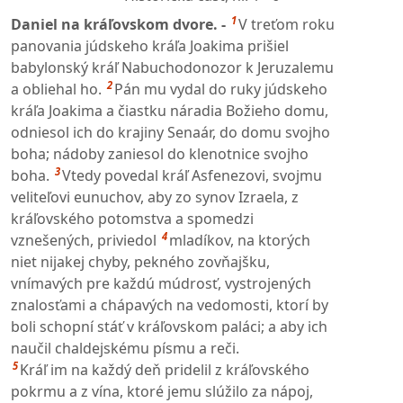
1
Daniel na kráľovskom dvore. -
V treťom roku
panovania júdskeho kráľa Joakima prišiel
babylonský kráľ Nabuchodonozor k Jeruzalemu
2
a obliehal ho.
Pán mu vydal do ruky júdskeho
kráľa Joakima a čiastku náradia Božieho domu,
odniesol ich do krajiny Senaár, do domu svojho
boha; nádoby zaniesol do klenotnice svojho
3
boha.
Vtedy povedal kráľ Asfenezovi, svojmu
veliteľovi eunuchov, aby zo synov Izraela, z
kráľovského potomstva a spomedzi
4
vznešených, priviedol
mladíkov, na ktorých
niet nijakej chyby, pekného zovňajšku,
vnímavých pre každú múdrosť, vystrojených
znalosťami a chápavých na vedomosti, ktorí by
boli schopní stáť v kráľovskom paláci; a aby ich
naučil chaldejskému písmu a reči.
5
Kráľ im na každý deň pridelil z kráľovského
pokrmu a z vína, ktoré jemu slúžilo za nápoj,