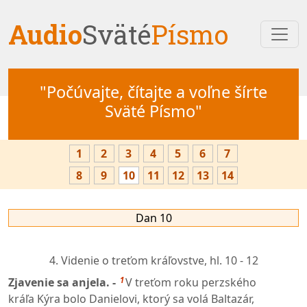
Audio
Sväté
Písmo
"Počúvajte, čítajte a voľne šírte
Sväté Písmo"
1
2
3
4
5
6
7
8
9
10
11
12
13
14
Dan 10
4. Videnie o treťom kráľovstve,
hl. 10 - 12
1
Zjavenie sa anjela. -
V treťom roku perzského
kráľa Kýra bolo Danielovi, ktorý sa volá Baltazár,