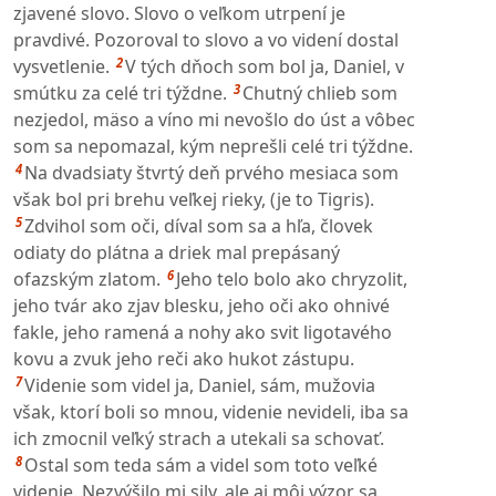
zjavené slovo. Slovo o veľkom utrpení je
pravdivé. Pozoroval to slovo a vo videní dostal
2
vysvetlenie.
V tých dňoch som bol ja, Daniel, v
3
smútku za celé tri týždne.
Chutný chlieb som
nezjedol, mäso a víno mi nevošlo do úst a vôbec
som sa nepomazal, kým neprešli celé tri týždne.
4
Na dvadsiaty štvrtý deň prvého mesiaca som
však bol pri brehu veľkej rieky, (je to Tigris).
5
Zdvihol som oči, díval som sa a hľa, človek
odiaty do plátna a driek mal prepásaný
6
ofazským zlatom.
Jeho telo bolo ako chryzolit,
jeho tvár ako zjav blesku, jeho oči ako ohnivé
fakle, jeho ramená a nohy ako svit ligotavého
kovu a zvuk jeho reči ako hukot zástupu.
7
Videnie som videl ja, Daniel, sám, mužovia
však, ktorí boli so mnou, videnie nevideli, iba sa
ich zmocnil veľký strach a utekali sa schovať.
8
Ostal som teda sám a videl som toto veľké
videnie. Nezvýšilo mi sily, ale aj môj výzor sa