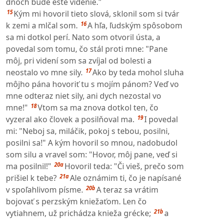
dňoch bude ešte videnie."
15
Kým mi hovoril tieto slová, sklonil som si tvár
16
k zemi a mlčal som.
A hľa, ľudským spôsobom
sa mi dotkol perí. Nato som otvoril ústa, a
povedal som tomu, čo stál proti mne: "Pane
môj, pri videní som sa zvíjal od bolesti a
17
neostalo vo mne sily.
Ako by teda mohol sluha
môjho pána hovoriť tu s mojím pánom? Veď vo
mne odteraz niet sily, ani dych nezostal vo
18
mne!"
Vtom sa ma znova dotkol ten, čo
19
vyzeral ako človek a posilňoval ma.
I povedal
mi: "Neboj sa, miláčik, pokoj s tebou, posilni,
posilni sa!" A kým hovoril so mnou, nadobudol
som silu a vravel som: "Hovor, môj pane, veď si
20a
ma posilnil!"
Hovoril teda: "Či vieš, prečo som
21a
prišiel k tebe?
Ale oznámim ti, čo je napísané
20b
v spoľahlivom písme.
A teraz sa vrátim
bojovať s perzským kniežaťom. Len čo
21b
vytiahnem, už prichádza knieža grécke;
a