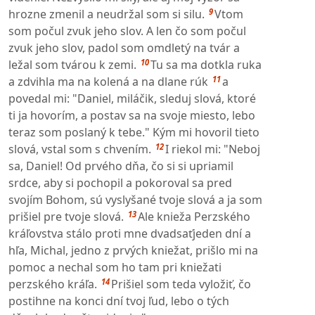
9
hrozne zmenil a neudržal som si silu.
Vtom
som počul zvuk jeho slov. A len čo som počul
zvuk jeho slov, padol som omdletý na tvár a
10
ležal som tvárou k zemi.
Tu sa ma dotkla ruka
11
a zdvihla ma na kolená a na dlane rúk
a
povedal mi: "Daniel, miláčik, sleduj slová, ktoré
ti ja hovorím, a postav sa na svoje miesto, lebo
teraz som poslaný k tebe." Kým mi hovoril tieto
12
slová, vstal som s chvením.
I riekol mi: "Neboj
sa, Daniel! Od prvého dňa, čo si si upriamil
srdce, aby si pochopil a pokoroval sa pred
svojím Bohom, sú vyslyšané tvoje slová a ja som
13
prišiel pre tvoje slová.
Ale knieža Perzského
kráľovstva stálo proti mne dvadsaťjeden dní a
hľa, Michal, jedno z prvých kniežat, prišlo mi na
pomoc a nechal som ho tam pri kniežati
14
perzského kráľa.
Prišiel som teda vyložiť, čo
postihne na konci dní tvoj ľud, lebo o tých