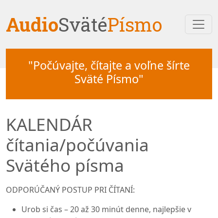
Audio
Sväté
Písmo
"Počúvajte, čítajte a voľne šírte
Sväté Písmo"
KALENDÁR
čítania/počúvania
Svätého písma
ODPORÚČANÝ POSTUP PRI ČÍTANÍ:
Urob si čas – 20 až 30 minút denne, najlepšie v