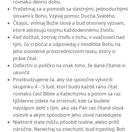
rovnakú dennú dobu.
Prežehnaj sa a pomodli sa vlastnými, jednoduchými
slovami k Bohu. Vzývaj pomoc Ducha Svätého.
Čítajúc, vnímaj Božie slová a buď otvorený výzvam,
ktoré adresujú tvojmu každodennému životu.
Keď dočítaš, zotrvaj chvíľu v tichu, v uvažovaní nad
tým, čo si počul a odpovedaj v modlitbe Bohu na
Jeho oslovenie prostredníctvom textu, ktorý si
práve čítal.
Odškrtni si políčko na znak toho, že dané čítanie si
ukončil.
Povzbudzujeme ťa, aby ste spoločne vytvorili
skupinku 4 – 5 ľudí, ktorí budú každé ráno čítať
rovnakú časť Biblie a Katechizmu a potom sa raz
týždenne zídete na stretnutí, kde sa budete
navzájom deliť s tým, ako vás Pán cez čítané slová
oslovili a akým spôsobom Jeho slová nasledujete.
Niektoré state môžu pôsobiť nudne, alebo príliš
náročne. Nenechaj sa znechutiť, buď trpezlivý, Boh