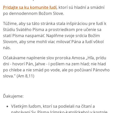
Pridajte sa ku komunite ľudí
, ktorí sú hladní a smädní
po dennodennom Božom Slove.
Túžime, aby sa táto stránka stala inšpiráciou pre ľudí k
štúdiu Svätého Písma a prostriedkom pre učenie sa
statí Písma naspamäť. Naplňme svoje srdcia Božím
Slovom, aby sme mohli viac milovať Pána a ľudí vôkol
nás.
Očakávame naplnenie slov proroka Amosa „Hľa, prídu
dni - hovorí Pán, Jahve - i pošlem na zem hlad; nie hlad
po chlebe a nie smäd po vode, ale po počúvaní Pánovho
slova." (Am 8,11)
Ďakujeme:
Všetkým ľuďom, ktorí sa podielali na čítaní a
nahrávaní Sv. Písma (rímsko-katolíckeho) v kostole