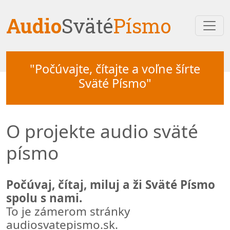
Audio
Sväté
Písmo
"Počúvajte, čítajte a voľne šírte
Sväté Písmo"
O projekte audio sväté
písmo
Počúvaj, čítaj, miluj a ži Sväté Písmo
spolu s nami.
To je zámerom stránky
audiosvatepismo.sk.