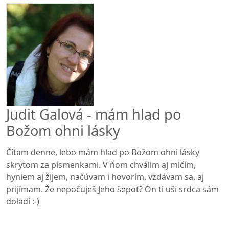
Judit Galová - mám hlad po
Božom ohni lásky
Čítam denne, lebo mám hlad po Božom ohni lásky
skrytom za písmenkami. V ňom chválim aj mlčím,
hyniem aj žijem, načúvam i hovorím, vzdávam sa, aj
prijímam. Že nepočuješ Jeho šepot? On ti uši srdca sám
doladí :-)