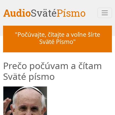
Audio
Sväté
Písmo
"Počúvajte, čítajte a voľne šírte
Sväté Písmo"
Prečo počúvam a čítam
Sväté písmo