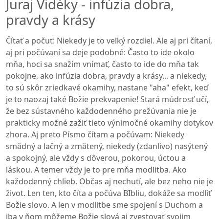
Juraj Vidéky - infúzia dobra,
pravdy a krásy
Čítať a počuť: Niekedy je to veľký rozdiel. Ale aj pri čítaní,
aj pri počúvaní sa deje podobné: Často to ide okolo
mňa, hoci sa snažím vnímať, často to ide do mňa tak
pokojne, ako infúzia dobra, pravdy a krásy... a niekedy,
to sú skôr zriedkavé okamihy, nastane "aha" efekt, keď
je to naozaj také Božie prekvapenie! Stará múdrosť učí,
že bez sústavného každodenného prežúvania nie je
prakticky možné zažiť tieto výnimočné okamihy dotykov
zhora. Aj preto Písmo čítam a počúvam: Niekedy
smädný a lačný a zmätený, niekedy (zdanlivo) nasýtený
a spokojný, ale vždy s dôverou, pokorou, úctou a
láskou. A temer vždy je to pre mňa modlitba. Ako
každodenný chlieb. Občas aj nechutí, ale bez neho nie je
život. Len ten, kto číta a počúva BIbliu, dokáže sa modliť
Božie slovo. A len v modlitbe sme spojení s Duchom a
iba v ňom môžeme Božie slová aj zvestovať svojim