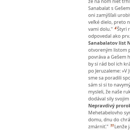
že na ňom niet trhl
Sanabalat s Gešemo
oni zamýšľali urobiť
veľké dielo, preto 
4
vami dolu."
Štyri
odpovedal ako prv.
Sanabalatov list 
otvoreným listom 
povráva a Gešem hovo
by si rád bol ich k
po Jeruzaleme: »V J
sme sa poradili spo
sám si si to navymý
mysleli, že naše r
dodával sily svoji
Nepravdivý prorok
Mehetabelovho syna
domu, dnu do chrám
11
zmárniť."
Lenže j