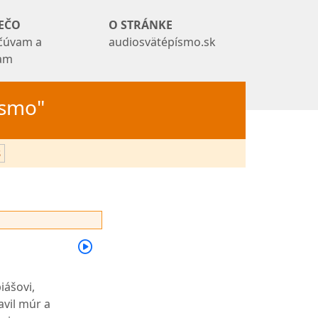
EČO
O STRÁNKE
čúvam a
audiosvätépísmo.sk
tam
Písmo"
3
iášovi,
vil múr a