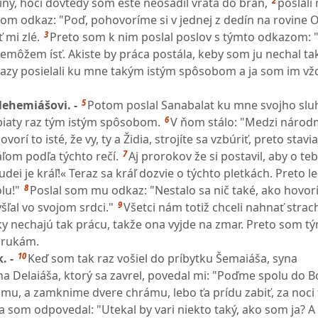
2
iny, hoci dovtedy som ešte neosadil vráta do brán,
poslali
m odkaz: "Poď, pohovoríme si v jednej z dedín na rovine 
3
 mi zlé.
Preto som k nim poslal poslov s týmto odkazom:
nemôžem ísť. Akiste by práca postála, keby som ju nechal tak
 razy posielali ku mne takým istým spôsobom a ja som im vž
5
Nehemiášovi. -
Potom poslal Sanabalat ku mne svojho slu
6
piaty raz tým istým spôsobom.
V ňom stálo: "Medzi národ
rí to isté, že vy, ty a Židia, strojíte sa vzbúriť, preto stavi
7
ráľom podľa týchto rečí.
Aj prorokov že si postavil, aby o te
udei je kráľ!« Teraz sa kráľ dozvie o týchto pletkách. Preto le
8
lu!"
Poslal som mu odkaz: "Nestalo sa nič také, ako hovoríš
9
šľal vo svojom srdci."
Všetci nám totiž chceli nahnať strach
uky nechajú tak prácu, takže ona vyjde na zmar. Preto som t
m rukám.
10
. -
Keď som tak raz vošiel do príbytku Šemaiáša, syna
 Delaiáša, ktorý sa zavrel, povedal mi: "Poďme spolu do B
u, a zamknime dvere chrámu, lebo ťa prídu zabiť, za noci 
a som odpovedal: "Utekal by vari niekto taký, ako som ja? A 