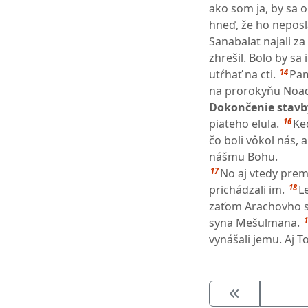
ako som ja, by sa 
hneď, že ho neposla
Sanabalat najali z
zhrešil. Bolo by s
14
utŕhať na cti.
Pam
na prorokyňu Noadi
Dokončenie stavby
16
piateho elula.
Ke
čo boli vôkol nás, 
nášmu Bohu.
17
No aj vtedy premn
18
prichádzali im.
L
zaťom Arachovho sy
1
syna Mešulmana.
vynášali jemu. Aj To