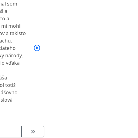
nal som
áš a
to a
y mi mohli
v a takisto
rachu.
siateho
tky národy,
alo vďaka
iáša
ol totiž
hiášovho
 slová