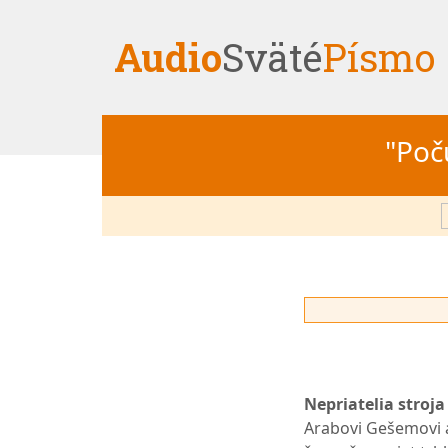
Audio
Sväté
Písmo
"Počú
Nepriatelia stroj
Arabovi Gešemovi a