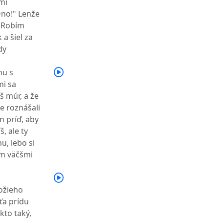
 mi
Ono!" Lenže
 "Robím
 a šiel za
dy
hu s
mi sa
aš múr, a že
be roznášali
n príď, aby
, ale ty
u, lebo si
ým väčšmi
ožieho
ťa prídu
kto taký,