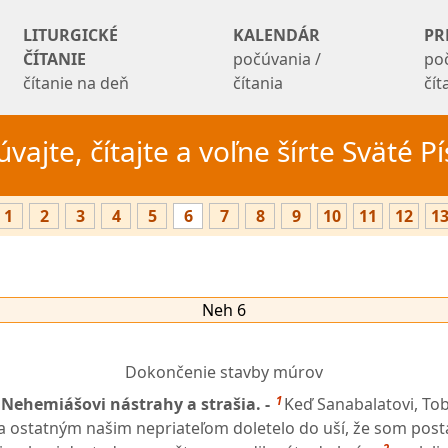
LITURGICKÉ
KALENDÁR
PR
ČÍTANIE
počúvania /
po
čítanie na deň
čítania
čí
vajte, čítajte a voľne šírte Sväté 
1
2
3
4
5
6
7
8
9
10
11
12
1
Neh 6
Dokončenie stavby múrov
1
a Nehemiášovi nástrahy a strašia. -
Keď Sanabalatovi, Tob
 ostatným našim nepriateľom doletelo do uší, že som posta