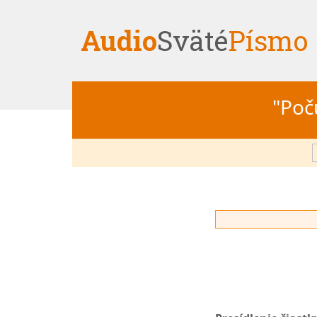
Audio
Sväté
Písmo
"Počú