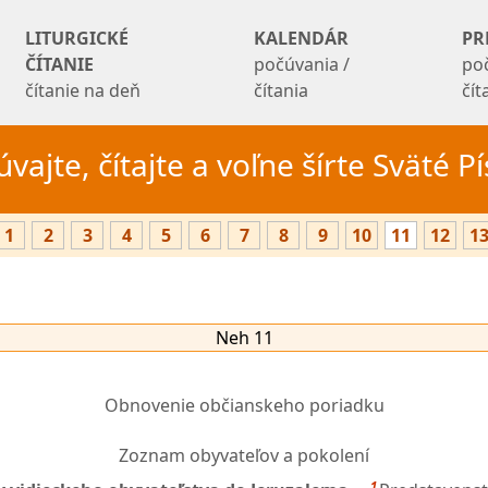
LITURGICKÉ
KALENDÁR
PR
ČÍTANIE
počúvania /
po
čítanie na deň
čítania
čí
vajte, čítajte a voľne šírte Sväté 
1
2
3
4
5
6
7
8
9
10
11
12
1
Neh 11
Obnovenie občianskeho poriadku
Zoznam obyvateľov a pokolení
1