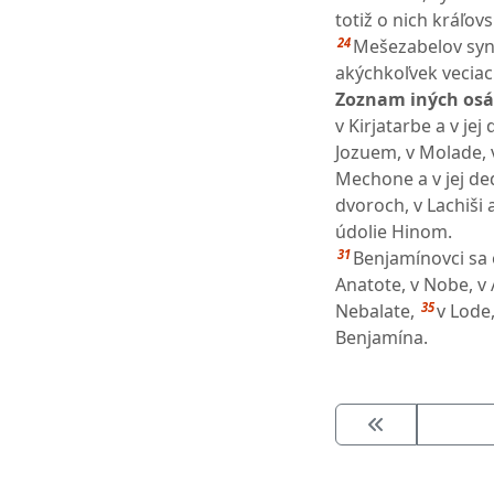
totiž o nich kráľo
24
Mešezabelov syn 
akýchkoľvek veciac
Zoznam iných osá
v Kirjatarbe a v je
Jozuem, v Molade, 
Mechone a v jej de
dvoroch, v Lachiši 
údolie Hinom.
31
Benjamínovci sa o
Anatote, v Nobe, v 
35
Nebalate,
v Lode,
Benjamína.