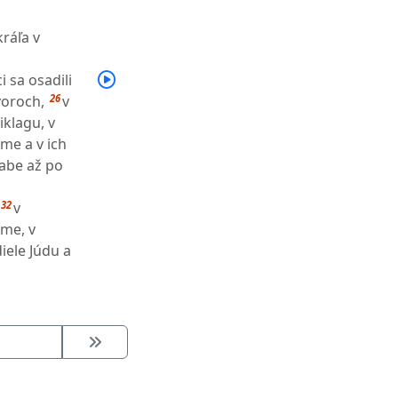
ráľa v
 sa osadili
26
voroch,
v
iklagu, v
me a v ich
sabe až po
32
v
ime, v
diele Júdu a