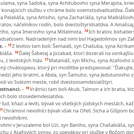
šulama, syna Sadoka, syna Achitubovho syna Merajota, kni
v konajúcich službu v chráme bolo osemstodvadsaťdva. Ďale
a Pelaliáša, syna Amsiho, syna Zachariáša, syna Malkiášov
ratov, náčelníkov rodín, bolo dvestoštyridsaťdva. A Amašsaj
14
ziho, syna Imerovho syna Mišelmota.
Ich bratov, bohatie
adsaťosem. Nadriadeným nad nimi bol Hagedolimov syn Zab
15
e. -
Z levitov tam boli: Šemaiáš, syn Chašuba, syna Azrika
16
biáša.
Ďalej Šabetaj a Jozabad, ktorí dozerali na vonkajši
17
 z levitských hláv.
Mataniáš, syn Michu, syna Azafovho 
ný chválospevu, ktorý pri modlitbe predspevoval: "Ďakujte,
edzi jeho bratmi, a Abda, syn Šamuho, syna Jedutunovho s
 boli vo Svätom meste, robil dvestoosemdesiatštyri.
19
estnanci. -
Vrátnici tam boli Akub, Talmon a ich bratia, ktor
 ich bolo stosedemdesiatdva.
 ľud, kňazi a leviti, bývali vo všetkých júdskych mestách, ka
21
Chrámoví nevoľníci bývali však na Ofeli. Sicha a Gišpom bo
 nevoľníkmi.
itmi v Jeruzaleme bol Uzi, syn Baniho, syna Chašabiáša, sy
chu z Asafových synov, zo spevákov pri službe v Božom do