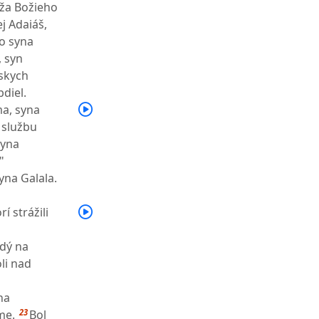
eža Božieho
j Adaiáš,
ho syna
, syn
rskych
diel.
ma, syna
u službu
syna
"
yna Galala.
í strážili
ždý na
li nad
na
23
me.
Bol