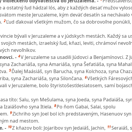
ky vidieckeho obyvateľstva do Jeruzalema. -
Predstavenst
e a ostatný ľud hádzal lós, aby z každých desať mužov vylos
 svätom meste Jeruzaleme, kým deväť desatín sa nechávalo 
2
.
Ľud ďakoval všetkým mužom, čo sa dobrovoľne ponúkli,
.
ovincie bývali v Jeruzaleme a v júdskych mestách. Každý sa u
vojich mestách, izraelský ľud, kňazi, leviti, chrámoví nevoľní
ých nevoľníkov.
4
novci. -
V Jeruzaleme sa usadili Júdovci a Benjamínovci. Z 
 syna Zachariáša, syna Amariáša, syna Šefatiáša, syna Mahal
5
va.
Ďalej Maásiáš, syn Barucha, syna Kolchoza, syna Chaz
6
riba, syna Zachariáša, syna Silončana.
Všetkých Fáresovýc
vali v Jeruzaleme, bolo štyristošesťdesiatosem, samí bojas
asa títo: Salu, syn Mešulama, syna Joeda, syna Padaiáša, sy
8
 Izaiášovho syna Itiela.
Po ňom Gabai, Salai, spolu
9
sem.
Zichriho syn Joel bol ich predstaveným, Hasenuov syn
ným nad mestom.
10
11
e. -
Z kňazov boli: Jojaribov syn Jedaiáš, Jachin,
Seraiáš, 