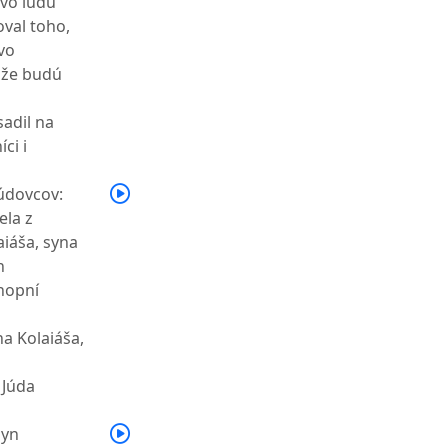
vo ľudu
oval toho,
vo
 že budú
sadil na
ci i
Júdovcov:
ela z
aiáša, syna
h
chopní
na Kolaiáša,
 Júda
syn