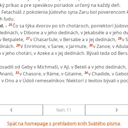
vský príkaz a pre spevákov poriadok určený na každý deň.
Fetachiáš z pokolenia Júdovho syna Zaru bol poverencom k
h ľudu.
25
d. -
Čo sa týka dvorov po ich chotároch, poniektorí Júdovci
j dedinách, v Dibone a v jeho dedinách, v Jekabséle a v jeho d
27
28
v Betpalete,
v Chasaršule, v Bersabe a v jej dedinách,
v S
29
30
dinách.
V Enrimone, v Saree, v Jarmute,
v Zanoe, v Adula
a v jeho chotári, v Azeke a v jej dedinách. Bývali teda od Ber
sadili od Geby v Michmaši, v Aji, v Beteli a v jeho dedinách,
33
34
Ananii,
v Chasore, v Ráme, v Gitaime,
v Chadide, v Gebo
 v Ono a v Údolí remeselníkov. Niektorí z levitov bývali v po
Neh 11
Späť na homepage s prehľadom kníh Svätého písma.