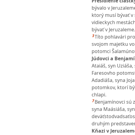
Presídlenie čiast
bývalo v Jeruzalem
ktorý musí bývať v
vidieckych mestách
bývať v Jeruzaleme
3
Títo pohlavári pr
svojom majetku vo s
potomci Šalamúnov
Júdovci a Benjamí
Ataiáš, syn Uziáša,
Faresovho potomst
Adadiáša, syna Joja
potomkov, ktorí bý
chlapi.
7
Benjamínovci sú z
syna Maásiáša, syna
deväťstodvadsaťo
druhým predstave
Kňazi v Jeruzalem