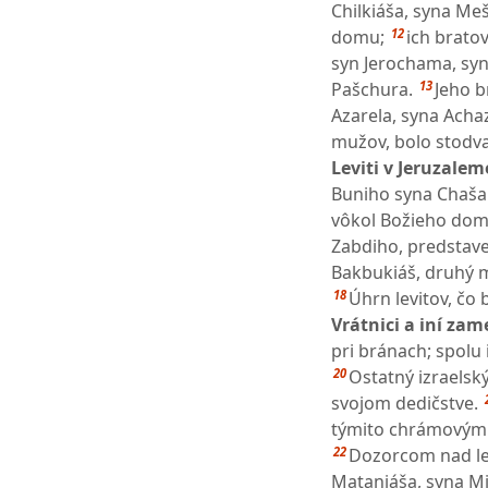
Chilkiáša, syna Me
12
domu;
ich brato
syn Jerochama, syn
13
Pašchura.
Jeho b
Azarela, syna Acha
mužov, bolo stodv
Leviti v Jeruzalem
Buniho syna Chaša
vôkol Božieho domu,
Zabdiho, predstave
Bakbukiáš, druhý m
18
Úhrn levitov, čo
Vrátnici a iní zam
pri bránach; spolu
20
Ostatný izraelský
svojom dedičstve.
týmito chrámovými
22
Dozorcom nad lev
Mataniáša, syna Mi