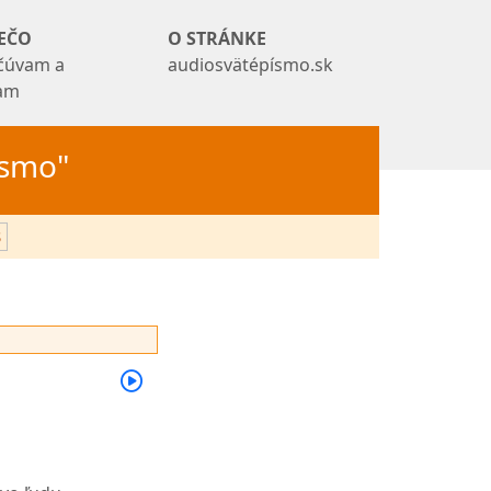
EČO
O STRÁNKE
čúvam a
audiosvätépísmo.sk
tam
Písmo"
3