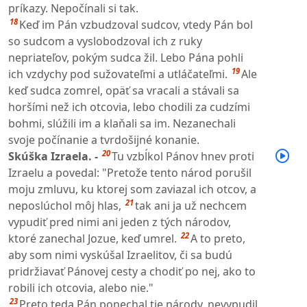
príkazy. Nepočínali si tak.
18
Keď im Pán vzbudzoval sudcov, vtedy Pán bol
so sudcom a vyslobodzoval ich z ruky
nepriateľov, pokým sudca žil. Lebo Pána pohli
19
ich vzdychy pod sužovateľmi a utláčateľmi.
Ale
keď sudca zomrel, opäť sa vracali a stávali sa
horšími než ich otcovia, lebo chodili za cudzími
bohmi, slúžili im a klaňali sa im. Nezanechali
svoje počínanie a tvrdošijné konanie.
20
Skúška Izraela. -
Tu vzbĺkol Pánov hnev proti
Izraelu a povedal: "Pretože tento národ porušil
moju zmluvu, ku ktorej som zaviazal ich otcov, a
21
neposlúchol môj hlas,
tak ani ja už nechcem
vypudiť pred nimi ani jeden z tých národov,
22
ktoré zanechal Jozue, keď umrel.
A to preto,
aby som nimi vyskúšal Izraelitov, či sa budú
pridržiavať Pánovej cesty a chodiť po nej, ako to
robili ich otcovia, alebo nie."
23
Preto teda Pán ponechal tie národy, nevypudil