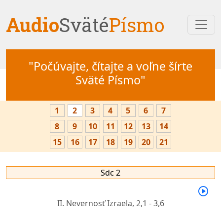
Audio
Sväté
Písmo
"Počúvajte, čítajte a voľne šírte
Sväté Písmo"
1
2
3
4
5
6
7
8
9
10
11
12
13
14
15
16
17
18
19
20
21
Sdc 2
II. Nevernosť Izraela,
2,1 - 3,6