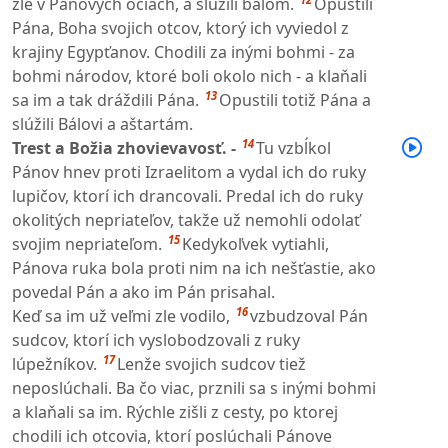
zlé v Pánových očiach, a slúžili bálom.
Opustili
Pána, Boha svojich otcov, ktorý ich vyviedol z
krajiny Egypťanov. Chodili za inými bohmi - za
bohmi národov, ktoré boli okolo nich - a klaňali
13
sa im a tak dráždili Pána.
Opustili totiž Pána a
slúžili Bálovi a aštartám.
14
Trest a Božia zhovievavosť. -
Tu vzbĺkol
Pánov hnev proti Izraelitom a vydal ich do ruky
lupičov, ktorí ich drancovali. Predal ich do ruky
okolitých nepriateľov, takže už nemohli odolať
15
svojim nepriateľom.
Kedykoľvek vytiahli,
Pánova ruka bola proti nim na ich nešťastie, ako
povedal Pán a ako im Pán prisahal.
16
Keď sa im už veľmi zle vodilo,
vzbudzoval Pán
sudcov, ktorí ich vyslobodzovali z ruky
17
lúpežníkov.
Lenže svojich sudcov tiež
neposlúchali. Ba čo viac, prznili sa s inými bohmi
a klaňali sa im. Rýchle zišli z cesty, po ktorej
chodili ich otcovia, ktorí poslúchali Pánove