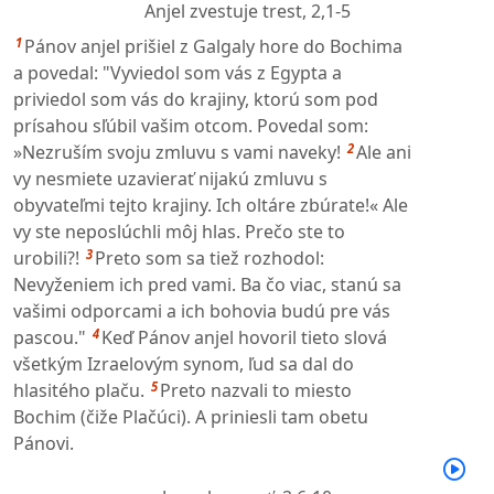
Anjel zvestuje trest,
2,1-5
1
Pánov anjel prišiel z Galgaly hore do Bochima
a povedal: "Vyviedol som vás z Egypta a
priviedol som vás do krajiny, ktorú som pod
prísahou sľúbil vašim otcom. Povedal som:
2
»Nezruším svoju zmluvu s vami naveky!
Ale ani
vy nesmiete uzavierať nijakú zmluvu s
obyvateľmi tejto krajiny. Ich oltáre zbúrate!« Ale
vy ste neposlúchli môj hlas. Prečo ste to
3
urobili?!
Preto som sa tiež rozhodol:
Nevyženiem ich pred vami. Ba čo viac, stanú sa
vašimi odporcami a ich bohovia budú pre vás
4
pascou."
Keď Pánov anjel hovoril tieto slová
všetkým Izraelovým synom, ľud sa dal do
5
hlasitého plaču.
Preto nazvali to miesto
Bochim (čiže Plačúci). A priniesli tam obetu
Pánovi.