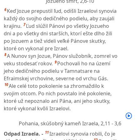
Jozueho smrť,
2,6-10
6
Keď Jozue prepustil ľud, odišli Izraelovi synovia
každý do svojho dedičného podielu, aby zaujali
7
krajinu.
Ľud slúžil Pánovi po všetky Jozueho
dni a po všetky dni starších, ktorí ešte dlho žili
po Jozuem a tiež videli veľké Pánove skutky,
ktoré on vykonal pre Izrael.
8
A Nunov syn Jozue, Pánov služobník, zomrel vo
9
veku stodesať rokov.
Pochovali ho na území
jeho dedičného podielu v Tamnatsare na
Efraimskej vrchovine, severne od vrchu Gás.
10
Ale celé toto pokolenie sa zhromaždilo k
svojim otcom. Po nich povstalo iné pokolenie,
ktoré už nepoznalo ani Pána, ani jeho skutky,
ktoré vykonal kvôli Izraelovi.
Pohania, skúšobný kameň Izraela,
2,11 - 3,6
11
Odpad Izraela. -
Izraelovi synovia robili, čo je
12