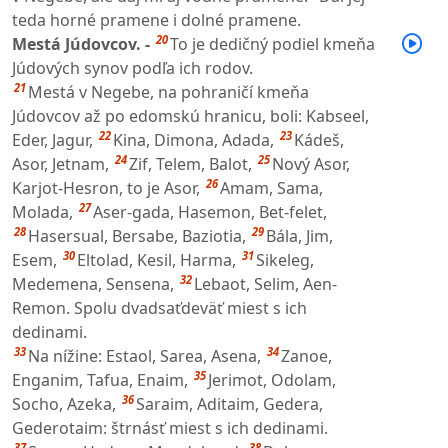
teda horné pramene i dolné pramene.
20
Mestá Júdovcov. -
To je dedičný podiel kmeňa
Júdových synov podľa ich rodov.
21
Mestá v Negebe, na pohraničí kmeňa
Júdovcov až po edomskú hranicu, boli: Kabseel,
22
23
Eder, Jagur,
Kina, Dimona, Adada,
Kádeš,
24
25
Asor, Jetnam,
Zif, Telem, Balot,
Nový Asor,
26
Karjot-Hesron, to je Asor,
Amam, Sama,
27
Molada,
Aser-gada, Hasemon, Bet-felet,
28
29
Hasersual, Bersabe, Baziotia,
Bála, Jim,
30
31
Esem,
Eltolad, Kesil, Harma,
Sikeleg,
32
Medemena, Sensena,
Lebaot, Selim, Aen-
Remon. Spolu dvadsaťdeväť miest s ich
dedinami.
33
34
Na nížine: Estaol, Sarea, Asena,
Zanoe,
35
Enganim, Tafua, Enaim,
Jerimot, Odolam,
36
Socho, Azeka,
Saraim, Aditaim, Gedera,
Gederotaim: štrnásť miest s ich dedinami.
37
38