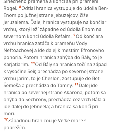
Slnečného prameňa a končí sa pri prameni
8
Rogel.
Odtiaľ hranica vystupuje do údolia Ben-
Enom po južnej strane Jebuzejcov, čiže
Jeruzalema. Ďalej hranica vystupuje na končiar
vrchu, ktorý leží západne od údolia Enom na
9
severnom konci údolia Refaim.
Od končiara
vrchu hranica zatáča k prameňu Vody
Neftoachovej a ide ďalej k mestám Efronovho
pohoria. Potom hranica zahýba do Bály, to je
10
Karjatiarim.
Od Bály sa hranica točí na západ
k vysočine Seir, prechádza po severnej strane
vrchu Jarim, to je Cheslon, zostupuje do Bet-
11
Šemeša a prechádza do Tamny.
Ďalej ide
hranica po severnej strane Akarona, potom sa
ohýba do Sechrony, prechádza cez vrch Bála a
ide ďalej do Jebneela; a hranica sa končí pri
mori.
12
Západnou hranicou je Veľké more s
pobrežím.