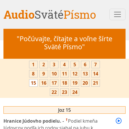
Audio
Sväté
Písmo
"Počúvajte, čítajte a voľne šírte
Sväté Písmo"
1
2
3
4
5
6
7
8
9
10
11
12
13
14
15
16
17
18
19
20
21
22
23
24
Joz 15
1
Hranice Júdovho podielu. -
Podiel kmeňa
Júdovcov podľa ich rodov siahal na juhu k