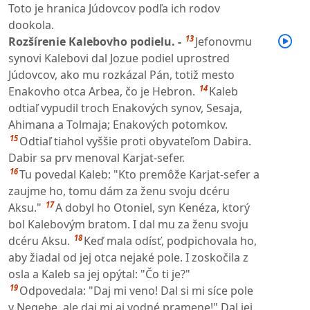
Toto je hranica Júdovcov podľa ich rodov
dookola.
13
Rozšírenie Kalebovho podielu. -
Jefonovmu
synovi Kalebovi dal Jozue podiel uprostred
Júdovcov, ako mu rozkázal Pán, totiž mesto
14
Enakovho otca Arbea, čo je Hebron.
Kaleb
odtiaľ vypudil troch Enakových synov, Sesaja,
Ahimana a Tolmaja; Enakových potomkov.
15
Odtiaľ tiahol vyššie proti obyvateľom Dabira.
Dabir sa prv menoval Karjat-sefer.
16
Tu povedal Kaleb: "Kto premôže Karjat-sefer a
zaujme ho, tomu dám za ženu svoju dcéru
17
Aksu."
A dobyl ho Otoniel, syn Kenéza, ktorý
bol Kalebovým bratom. I dal mu za ženu svoju
18
dcéru Aksu.
Keď mala odísť, podpichovala ho,
aby žiadal od jej otca nejaké pole. I zoskočila z
osla a Kaleb sa jej opýtal: "Čo ti je?"
19
Odpovedala: "Daj mi veno! Dal si mi síce pole
v Negebe, ale daj mi aj vodné pramene!" Dal jej