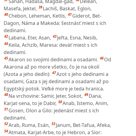
Sanan, Hadasa, Magdal-gad,
Delean,
39
Masefa, Jektel,
Lachiš, Baskat, Eglon,
40
41
Chebon, Leheman, Ketlis,
Giderot, Bet-
Dagon, Náma a Makeda: šestnásť miest s ich
dedinami.
42
43
Labana, Eter, Asan,
Jefta, Esna, Nesib,
44
Keila, Achzib, Maresa: deväť miest s ich
dedinami.
45
46
Akaron so svojimi dedinami a osadami.
Od
Akarona až po more všetko, čo je na okolí
47
(Azota a jeho dedín):
Azot s jeho dedinami a
osadami, Gaza s jej dedinami a osadami až po
Egyptský potok. Veľké more je teda hranica.
48
49
Na vrchovine: Samir, Jeter, Sokot,
Dana,
50
Karjat-sena, to je Dabir,
Anab, Istemo, Anim,
51
Gosen, Olon a Gilo: jedenásť miest s ich
dedinami.
52
53
Arab, Ruma, Esán,
Janum, Bet-Tafua, Afeka,
54
Atmata, Karjat-Arbe, to je Hebron, a Sior: