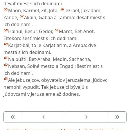
deväť miest s ich dedinami.
55
56
Maon, Karmel, Zif, Jota,
Jezrael, Jukadam,
57
Zanoe,
Akain, Gabaa a Tamma: desať miest s
ich dedinami.
58
59
Halhul, Besur, Gedor,
Maret, Bet-Anot,
Eltekon: šesť miest s ich dedinami.
60
Karjat-bál, to je Karjatiarim, a Areba: dve
mestá s ich dedinami.
61
Na púšti: Bet-Araba, Medin, Sachacha,
62
Nebsan, Soľné mesto a Engadi: šesť miest s
ich dedinami.
63
Ale Jebuzejcov, obyvateľov Jeruzalema, Júdovci
nemohli vypudiť. Tak Jebuzejci bývajú s
Júdovcami v Jeruzaleme až dodnes.