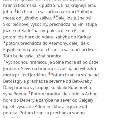
hranici Edomska, k púšti Sin, k najkrajnejšiemu
2
juhu.
Ich hranica sa začína na konci Soľného
3
mora, od južného zálivu.
Ďalej ide južne od
Škorpiónovej vysočiny, prechádza na Sin, stúpa
južne od Kadešbarny, pokračuje na Esron,
potom ide hore do Adara, zahýba do Karkay,
4
potom prechádza do Asemony, ďalej ide k
Egyptskému potoku a hranica sa končí pri Mori.
Toto bude vaša južná hranica.
5
Východnou hranicou je Soľné more až po ústie
Jordánu. Severná hranica sa začína od výbežku
6
mora pri ústí Jordánu.
Potom hranica stúpa od
Bet-Hagly a prechádza severne od Bet-Araby.
Ďalej hranica vystupuje ku Skale Rubenovho
7
syna Boena.
Potom hranica ide z údolia Achor
hore do Debery a zahýba na sever do Galgaly
oproti vysočine Adomim, ktorá je južne od
potoka. Potom hranica prechádza vodou