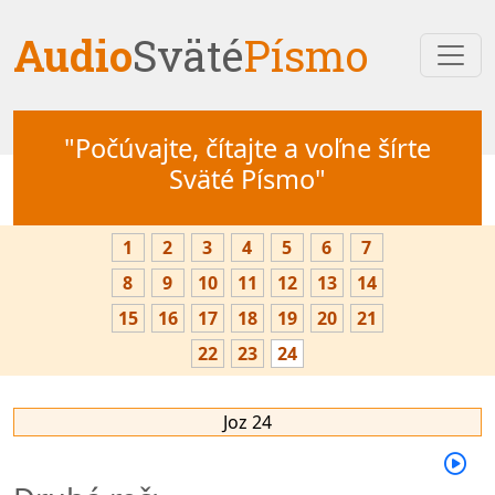
Audio
Sväté
Písmo
"Počúvajte, čítajte a voľne šírte
Sväté Písmo"
1
2
3
4
5
6
7
8
9
10
11
12
13
14
15
16
17
18
19
20
21
22
23
24
Joz 24