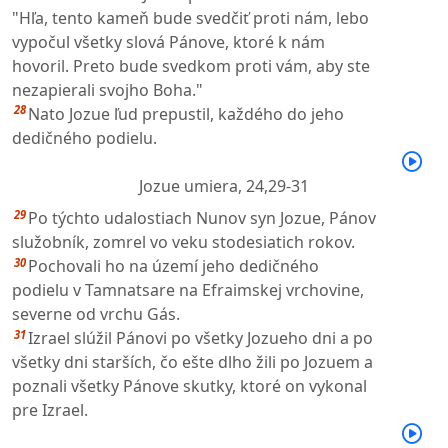
"Hľa, tento kameň bude svedčiť proti nám, lebo
vypočul všetky slová Pánove, ktoré k nám
hovoril. Preto bude svedkom proti vám, aby ste
nezapierali svojho Boha."
28
Nato Jozue ľud prepustil, každého do jeho
dedičného podielu.
Jozue umiera,
24,29-31
29
Po týchto udalostiach Nunov syn Jozue, Pánov
služobník, zomrel vo veku stodesiatich rokov.
30
Pochovali ho na území jeho dedičného
podielu v Tamnatsare na Efraimskej vrchovine,
severne od vrchu Gás.
31
Izrael slúžil Pánovi po všetky Jozueho dni a po
všetky dni starších, čo ešte dlho žili po Jozuem a
poznali všetky Pánove skutky, ktoré on vykonal
pre Izrael.