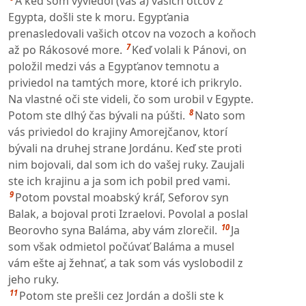
A keď som vyviedol (vás a) vašich otcov z
Egypta, došli ste k moru. Egypťania
prenasledovali vašich otcov na vozoch a koňoch
7
až po Rákosové more.
Keď volali k Pánovi, on
položil medzi vás a Egypťanov temnotu a
priviedol na tamtých more, ktoré ich prikrylo.
Na vlastné oči ste videli, čo som urobil v Egypte.
8
Potom ste dlhý čas bývali na púšti.
Nato som
vás priviedol do krajiny Amorejčanov, ktorí
bývali na druhej strane Jordánu. Keď ste proti
nim bojovali, dal som ich do vašej ruky. Zaujali
ste ich krajinu a ja som ich pobil pred vami.
9
Potom povstal moabský kráľ, Seforov syn
Balak, a bojoval proti Izraelovi. Povolal a poslal
10
Beorovho syna Baláma, aby vám zlorečil.
Ja
som však odmietol počúvať Baláma a musel
vám ešte aj žehnať, a tak som vás vyslobodil z
jeho ruky.
11
Potom ste prešli cez Jordán a došli ste k