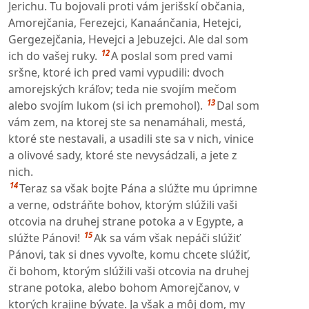
Jerichu. Tu bojovali proti vám jerišskí občania,
Amorejčania, Ferezejci, Kanaánčania, Hetejci,
Gergezejčania, Hevejci a Jebuzejci. Ale dal som
12
ich do vašej ruky.
A poslal som pred vami
sršne, ktoré ich pred vami vypudili: dvoch
amorejských kráľov; teda nie svojím mečom
13
alebo svojím lukom (si ich premohol).
Dal som
vám zem, na ktorej ste sa nenamáhali, mestá,
ktoré ste nestavali, a usadili ste sa v nich, vinice
a olivové sady, ktoré ste nevysádzali, a jete z
nich.
14
Teraz sa však bojte Pána a slúžte mu úprimne
a verne, odstráňte bohov, ktorým slúžili vaši
otcovia na druhej strane potoka a v Egypte, a
15
slúžte Pánovi!
Ak sa vám však nepáči slúžiť
Pánovi, tak si dnes vyvoľte, komu chcete slúžiť,
či bohom, ktorým slúžili vaši otcovia na druhej
strane potoka, alebo bohom Amorejčanov, v
ktorých krajine bývate. Ja však a môj dom, my