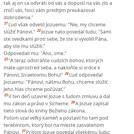
tak aj on sa odvráti od vás a dopustí na vás zlo a
zničí vás, hoci vám predtým preukazoval
dobrodenia."
21
Ľud však odvetil Jozuemu: "Nie, my chceme
22
slúžiť Pánovi."
Jozue nato povedal ľudu: "Sami
ste svedkami proti sebe, že ste si vyvolili Pána,
aby ste mu slúžili."
Odpovedali mu: "Áno, sme."
23
"A teraz odstráňte cudzích bohov, ktorých
máte uprostred seba, a nakloňte si srdce k
24
Pánovi, Izraelovmu Bohu!"
Ľud odpovedal
Jozuemu: "Pánovi, nášmu Bohu, chceme slúžiť.
Jeho hlas chceme počúvať."
25
V ten deň uzavrel Jozue s ľudom zmluvu a dal
26
mu zákon a právo v Sicheme.
A Jozue zapísal
tieto slová do knihy Božieho zákona.
Potom vzal veľký kameň a postavil ho tam pod
terebintom, ktorý bol na mieste zasvätenom
27
Pánovi.
Pritom Jozue povedal všetkému ľudu: