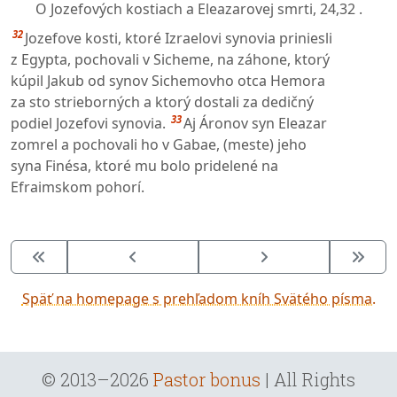
O Jozefových kostiach a Eleazarovej smrti,
24,32 .
32
Jozefove kosti, ktoré Izraelovi synovia priniesli
z Egypta, pochovali v Sicheme, na záhone, ktorý
kúpil Jakub od synov Sichemovho otca Hemora
za sto strieborných a ktorý dostali za dedičný
33
podiel Jozefovi synovia.
Aj Áronov syn Eleazar
zomrel a pochovali ho v Gabae, (meste) jeho
syna Finésa, ktoré mu bolo pridelené na
Efraimskom pohorí.
Späť na homepage s prehľadom kníh Svätého písma.
© 2013–2026
Pastor bonus
| All Rights