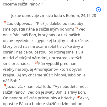
chceme slúžiť Pánovi."
Jozue obnovuje zmluvu ľudu s Bohom,
24,16-28
16
Ľud odpovedal: "Kiež je ďaleko od nás, aby
17
sme opustili Pána a slúžili iným bohom!
Veď
on je Pán, náš Boh, ktorý nás - a tiež našich
otcov - vyviedol z egyptskej krajiny, z otrokárne,
ktorý pred našimi očami robil tie veľké divy a
chránil nás celou cestou, po ktorej sme išli, a
medzi všetkými národmi, uprostred ktorých
18
sme prechádzali.
Pán vypudil pred nami
všetky národy, aj Amorejčanov, ktorí obývali
krajinu. Aj my chceme slúžiť Pánovi, lebo on je
náš Boh!"
19
Jozue však namietal ľudu: "Vy nebudete môcť
slúžiť Pánovi! Veď on je svätý Boh, žiarlivý Boh.
20
On neodpustí vaše priestupky a hriechy.
Ak vy
opustíte Pána a budete slúžiť cudzím bohom,