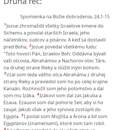
Druhá reč:
Spomienka na Božie dobrodenia,
24,1-15
1
Jozue zhromaždil všetky Izraelove kmene do
Sichemu a povolal starších Izraela, jeho
náčelníkov, sudcov a pisárov. A keď sa dostavili
2
pred Boha,
Jozue povedal všetkému ľudu:
"Toto hovorí Pán, Izraelov Boh: Oddávna bývali
vaši otcovia, Abrahámov a Nachorov otec Táre,
na druhej strane Rieky a slúžili iným bohom.
3
Vzal som teda vášho otca Abraháma z druhej
strany Rieky a previedol som ho po celej krajine
Kanaán. Rozmnožil som jeho potomstvo a dal
4
som mu Izáka.
Izákovi som dal zas Jakuba a
Ezaua. Ezauovi som dal pohorie Seir, aby si ho
zaujal. Jakub však a jeho synovia zostúpili do
5
Egypta.
I poslal som Mojžiša a Árona a bil som
Egypťanov (znameniami), ktoré som tam robil.
6