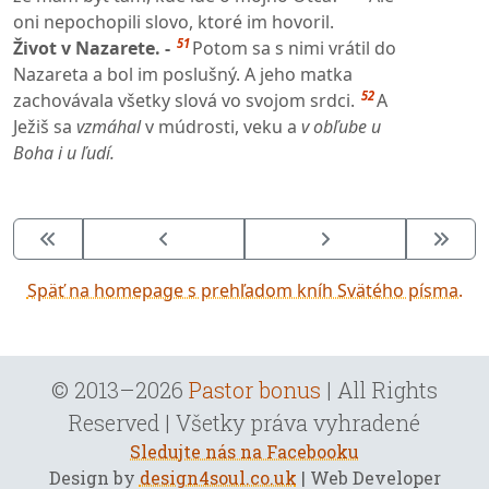
oni nepochopili slovo, ktoré im hovoril.
51
Život v Nazarete. -
Potom sa s nimi vrátil do
Nazareta a bol im poslušný. A jeho matka
52
zachovávala všetky slová vo svojom srdci.
A
Ježiš sa
vzmáhal
v múdrosti, veku a
v obľube u
Boha i u ľudí.
Späť na homepage s prehľadom kníh Svätého písma.
© 2013–2026
Pastor bonus
| All Rights
Reserved | Všetky práva vyhradené
Sledujte nás na Facebooku
Design by
design4soul.co.uk
| Web Developer