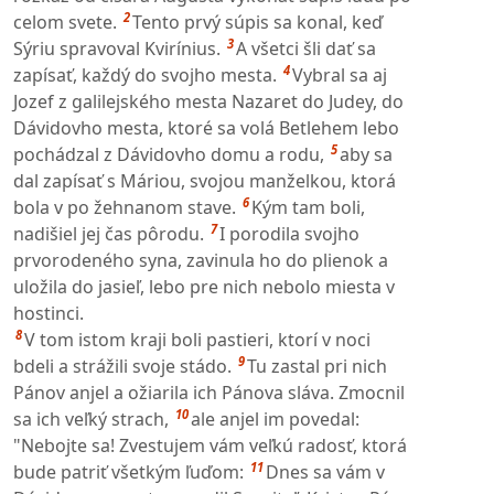
2
celom svete.
Tento prvý súpis sa konal, keď
3
Sýriu spravoval Kvirínius.
A všetci šli dať sa
4
zapísať, každý do svojho mesta.
Vybral sa aj
Jozef z galilejského mesta Nazaret do Judey, do
Dávidovho mesta, ktoré sa volá Betlehem lebo
5
pochádzal z Dávidovho domu a rodu,
aby sa
dal zapísať s Máriou, svojou manželkou, ktorá
6
bola v po žehnanom stave.
Kým tam boli,
7
nadišiel jej čas pôrodu.
I porodila svojho
prvorodeného syna, zavinula ho do plienok a
uložila do jasieľ, lebo pre nich nebolo miesta v
hostinci.
8
V tom istom kraji boli pastieri, ktorí v noci
9
bdeli a strážili svoje stádo.
Tu zastal pri nich
Pánov anjel a ožiarila ich Pánova sláva. Zmocnil
10
sa ich veľký strach,
ale anjel im povedal:
"Nebojte sa! Zvestujem vám veľkú radosť, ktorá
11
bude patriť všetkým ľuďom:
Dnes sa vám v