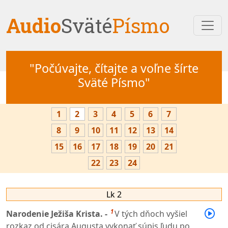
Audio
Sväté
Písmo
"Počúvajte, čítajte a voľne šírte
Sväté Písmo"
1
2
3
4
5
6
7
8
9
10
11
12
13
14
15
16
17
18
19
20
21
22
23
24
Lk 2
1
Narodenie Ježiša Krista. -
V tých dňoch vyšiel
rozkaz od cisára Augusta vykonať súpis ľudu po