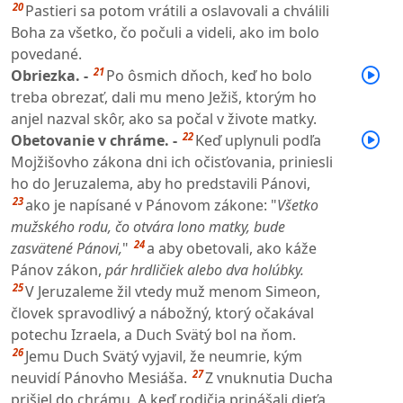
20
Pastieri sa potom vrátili a oslavovali a chválili
Boha za všetko, čo počuli a videli, ako im bolo
povedané.
21
Obriezka. -
Po ôsmich dňoch, keď ho bolo
treba obrezať, dali mu meno Ježiš, ktorým ho
anjel nazval skôr, ako sa počal v živote matky.
22
Obetovanie v chráme. -
Keď uplynuli podľa
Mojžišovho zákona dni ich očisťovania, priniesli
ho do Jeruzalema, aby ho predstavili Pánovi,
23
ako je napísané v Pánovom zákone: "
Všetko
mužského rodu, čo otvára lono matky, bude
24
zasvätené Pánovi,
"
a aby obetovali, ako káže
Pánov zákon,
pár hrdličiek alebo dva holúbky.
25
V Jeruzaleme žil vtedy muž menom Simeon,
človek spravodlivý a nábožný, ktorý očakával
potechu Izraela, a Duch Svätý bol na ňom.
26
Jemu Duch Svätý vyjavil, že neumrie, kým
27
neuvidí Pánovho Mesiáša.
Z vnuknutia Ducha
prišiel do chrámu. A keď rodičia prinášali dieťa