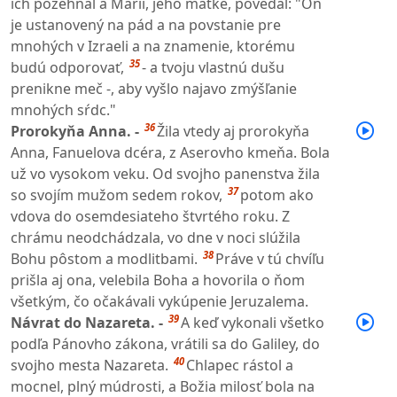
ich požehnal a Márii, jeho matke, povedal: "On
je ustanovený na pád a na povstanie pre
mnohých v Izraeli a na znamenie, ktorému
35
budú odporovať,
- a tvoju vlastnú dušu
prenikne meč -, aby vyšlo najavo zmýšľanie
mnohých sŕdc."
36
Prorokyňa Anna. -
Žila vtedy aj prorokyňa
Anna, Fanuelova dcéra, z Aserovho kmeňa. Bola
už vo vysokom veku. Od svojho panenstva žila
37
so svojím mužom sedem rokov,
potom ako
vdova do osemdesiateho štvrtého roku. Z
chrámu neodchádzala, vo dne v noci slúžila
38
Bohu pôstom a modlitbami.
Práve v tú chvíľu
prišla aj ona, velebila Boha a hovorila o ňom
všetkým, čo očakávali vykúpenie Jeruzalema.
39
Návrat do Nazareta. -
A keď vykonali všetko
podľa Pánovho zákona, vrátili sa do Galiley, do
40
svojho mesta Nazareta.
Chlapec rástol a
mocnel, plný múdrosti, a Božia milosť bola na