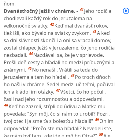
ňom.
41
Dvanásťročný Ježiš v chráme. -
Jeho rodičia
chodievali každý rok do Jeruzalema na
42
veľkonočné sviatky.
Keď mal dvanásť rokov,
43
tiež išli, ako bývalo na sviatky zvykom.
A keď
sa dni slávností skončili a oni sa vracali domov,
zostal chlapec Ježiš v Jeruzaleme, čo jeho rodičia
44
nezbadali.
Nazdávali sa, že je v sprievode.
Prešli deň cesty a hľadali ho medzi príbuznými a
45
známymi.
No nenašli. Vrátili sa teda do
46
Jeruzalema a tam ho hľadali.
Po troch dňoch
ho našli v chráme. Sedel medzi učiteľmi, počúval
47
ich a kládol im otázky.
Všetci, čo ho počuli,
žasli nad jeho rozumnosťou a odpoveďami.
48
Keď ho zazreli, stŕpli od údivu a Matka mu
povedala: "Syn môj, čo si nám to urobil? Pozri,
49
tvoj otec i ja sme ťa s bolesťou hľadali!"
On im
odpovedal: "Prečo ste ma hľadali? Nevedeli ste,
50
že mám byť tam, kde ide o môjho Otca?"
Ale