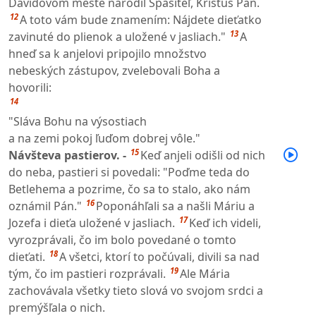
Dávidovom meste narodil Spasiteľ, Kristus Pán.
12
A toto vám bude znamením: Nájdete dieťatko
13
zavinuté do plienok a uložené v jasliach."
A
hneď sa k anjelovi pripojilo množstvo
nebeských zástupov, zvelebovali Boha a
hovorili:
14
"Sláva Bohu na výsostiach
a na zemi pokoj ľuďom dobrej vôle."
15
Návšteva pastierov. -
Keď anjeli odišli od nich
do neba, pastieri si povedali: "Poďme teda do
Betlehema a pozrime, čo sa to stalo, ako nám
16
oznámil Pán."
Poponáhľali sa a našli Máriu a
17
Jozefa i dieťa uložené v jasliach.
Keď ich videli,
vyrozprávali, čo im bolo povedané o tomto
18
dieťati.
A všetci, ktorí to počúvali, divili sa nad
19
tým, čo im pastieri rozprávali.
Ale Mária
zachovávala všetky tieto slová vo svojom srdci a
premýšľala o nich.