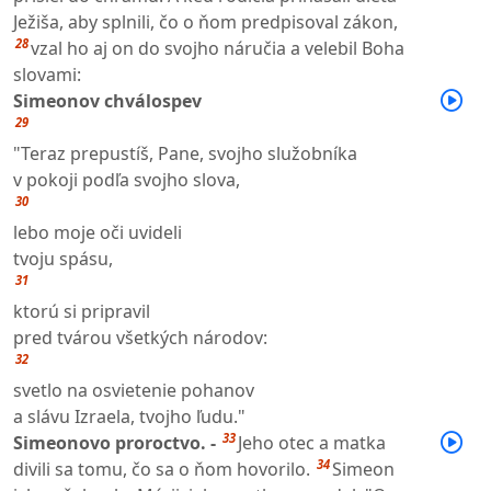
Ježiša, aby splnili, čo o ňom predpisoval zákon,
28
vzal ho aj on do svojho náručia a velebil Boha
slovami:
Simeonov chválospev
29
"Teraz prepustíš, Pane, svojho služobníka
v pokoji podľa svojho slova,
30
lebo moje oči uvideli
tvoju spásu,
31
ktorú si pripravil
pred tvárou všetkých národov:
32
svetlo na osvietenie pohanov
a slávu Izraela, tvojho ľudu."
33
Simeonovo proroctvo. -
Jeho otec a matka
34
divili sa tomu, čo sa o ňom hovorilo.
Simeon