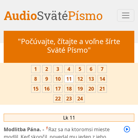
Audio
Sväté
Písmo
"Počúvajte, čítajte a voľne šírte
Sväté Písmo"
1
2
3
4
5
6
7
8
9
10
11
12
13
14
15
16
17
18
19
20
21
22
23
24
Lk 11
1
Modlitba Pána. -
Raz sa na ktoromsi mieste
modlil. Keď skončil, povedal mu jeden z jeho