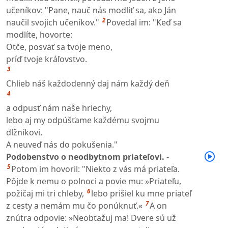
učeníkov: "Pane, nauč nás modliť sa, ako Ján
2
naučil svojich učeníkov."
Povedal im: "Keď sa
modlíte, hovorte:
Otče, posväť sa tvoje meno,
príď tvoje kráľovstvo.
3
Chlieb náš každodenný daj nám každý deň
4
a odpusť nám naše hriechy,
lebo aj my odpúšťame každému svojmu
dlžníkovi.
A neuveď nás do pokušenia."
Podobenstvo o neodbytnom priateľovi. -
5
Potom im hovoril: "Niekto z vás má priateľa.
Pôjde k nemu o polnoci a povie mu: »Priateľu,
6
požičaj mi tri chleby,
lebo prišiel ku mne priateľ
7
z cesty a nemám mu čo ponúknuť.«
A on
znútra odpovie: »Neobťažuj ma! Dvere sú už