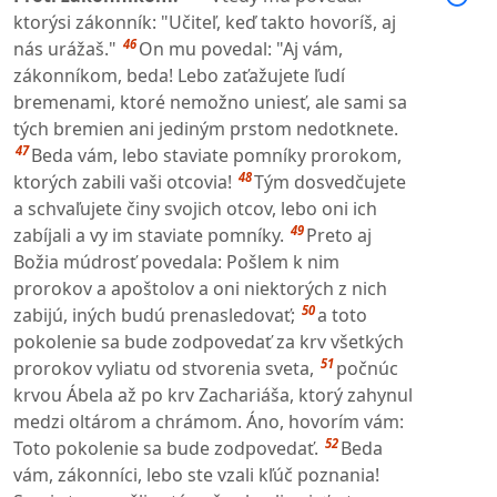
ktorýsi zákonník: "Učiteľ, keď takto hovoríš, aj
46
nás urážaš."
On mu povedal: "Aj vám,
zákonníkom, beda! Lebo zaťažujete ľudí
bremenami, ktoré nemožno uniesť, ale sami sa
tých bremien ani jediným prstom nedotknete.
47
Beda vám, lebo staviate pomníky prorokom,
48
ktorých zabili vaši otcovia!
Tým dosvedčujete
a schvaľujete činy svojich otcov, lebo oni ich
49
zabíjali a vy im staviate pomníky.
Preto aj
Božia múdrosť povedala: Pošlem k nim
prorokov a apoštolov a oni niektorých z nich
50
zabijú, iných budú prenasledovať;
a toto
pokolenie sa bude zodpovedať za krv všetkých
51
prorokov vyliatu od stvorenia sveta,
počnúc
krvou Ábela až po krv Zachariáša, ktorý zahynul
medzi oltárom a chrámom. Áno, hovorím vám:
52
Toto pokolenie sa bude zodpovedať.
Beda
vám, zákonníci, lebo ste vzali kľúč poznania!