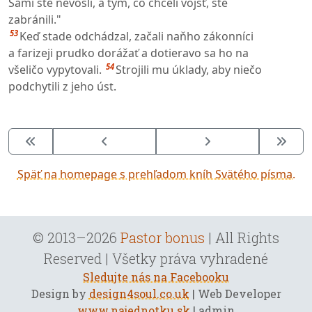
Sami ste nevošli, a tým, čo chceli vojsť, ste
zabránili."
53
Keď stade odchádzal, začali naňho zákonníci
a farizeji prudko dorážať a dotieravo sa ho na
54
všeličo vypytovali.
Strojili mu úklady, aby niečo
podchytili z jeho úst.
Späť na homepage s prehľadom kníh Svätého písma.
© 2013–2026
Pastor bonus
| All Rights
Reserved | Všetky práva vyhradené
Sledujte nás na Facebooku
Design by
design4soul.co.uk
| Web Developer
www.najednotku.sk
| admin