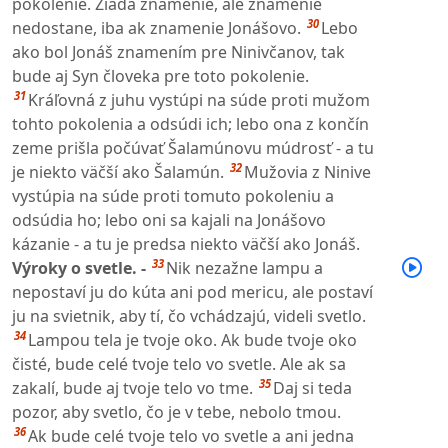
pokolenie. Žiada znamenie, ale znamenie
30
nedostane, iba ak znamenie Jonášovo.
Lebo
ako bol Jonáš znamením pre Ninivčanov, tak
bude aj Syn človeka pre toto pokolenie.
31
Kráľovná z juhu vystúpi na súde proti mužom
tohto pokolenia a odsúdi ich; lebo ona z končín
zeme prišla počúvať Šalamúnovu múdrosť - a tu
32
je niekto väčší ako Šalamún.
Mužovia z Ninive
vystúpia na súde proti tomuto pokoleniu a
odsúdia ho; lebo oni sa kajali na Jonášovo
kázanie - a tu je predsa niekto väčší ako Jonáš.
33
Výroky o svetle. -
Nik nezažne lampu a
nepostaví ju do kúta ani pod mericu, ale postaví
ju na svietnik, aby tí, čo vchádzajú, videli svetlo.
34
Lampou tela je tvoje oko. Ak bude tvoje oko
čisté, bude celé tvoje telo vo svetle. Ale ak sa
35
zakalí, bude aj tvoje telo vo tme.
Daj si teda
pozor, aby svetlo, čo je v tebe, nebolo tmou.
36
Ak bude celé tvoje telo vo svetle a ani jedna