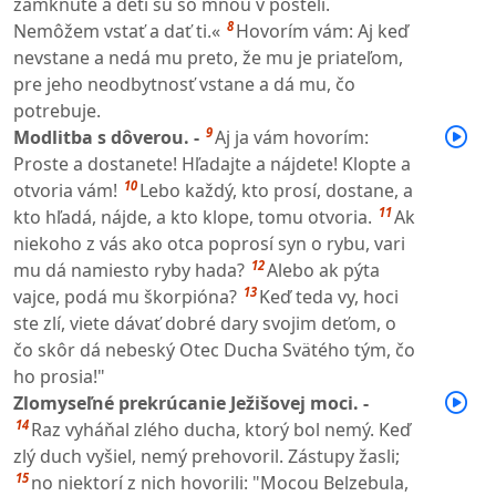
zamknuté a deti sú so mnou v posteli.
8
Nemôžem vstať a dať ti.«
Hovorím vám: Aj keď
nevstane a nedá mu preto, že mu je priateľom,
pre jeho neodbytnosť vstane a dá mu, čo
potrebuje.
9
Modlitba s dôverou. -
Aj ja vám hovorím:
Proste a dostanete! Hľadajte a nájdete! Klopte a
10
otvoria vám!
Lebo každý, kto prosí, dostane, a
11
kto hľadá, nájde, a kto klope, tomu otvoria.
Ak
niekoho z vás ako otca poprosí syn o rybu, vari
12
mu dá namiesto ryby hada?
Alebo ak pýta
13
vajce, podá mu škorpióna?
Keď teda vy, hoci
ste zlí, viete dávať dobré dary svojim deťom, o
čo skôr dá nebeský Otec Ducha Svätého tým, čo
ho prosia!"
Zlomyseľné prekrúcanie Ježišovej moci. -
14
Raz vyháňal zlého ducha, ktorý bol nemý. Keď
zlý duch vyšiel, nemý prehovoril. Zástupy žasli;
15
no niektorí z nich hovorili: "Mocou Belzebula,