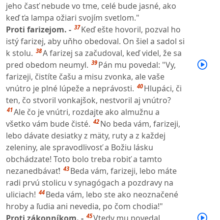
jeho časť nebude vo tme, celé bude jasné, ako
keď ťa lampa ožiari svojím svetlom."
37
Proti farizejom. -
Keď ešte hovoril, pozval ho
istý farizej, aby uňho obedoval. On šiel a sadol si
38
k stolu.
A farizej sa začudoval, keď videl, že sa
39
pred obedom neumyl.
Pán mu povedal: "Vy,
farizeji, čistíte čašu a misu zvonka, ale vaše
40
vnútro je plné lúpeže a neprávosti.
Hlupáci, či
ten, čo stvoril vonkajšok, nestvoril aj vnútro?
41
Ale čo je vnútri, rozdajte ako almužnu a
42
všetko vám bude čisté.
No beda vám, farizeji,
lebo dávate desiatky z mäty, ruty a z každej
zeleniny, ale spravodlivosť a Božiu lásku
obchádzate! Toto bolo treba robiť a tamto
43
nezanedbávať!
Beda vám, farizeji, lebo máte
radi prvú stolicu v synagógach a pozdravy na
44
uliciach!
Beda vám, lebo ste ako neoznačené
hroby a ľudia ani nevedia, po čom chodia!"
45
Proti zákonníkom. -
Vtedy mu povedal