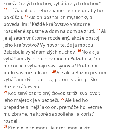
kniežaťa zlých duchov, vyháňa zlých duchov."
16
Iní žiadali od neho znamenie z neba, aby ho
17
pokúšali.
Ale on poznal ich myšlienky a
povedal im: "Každé kráľovstvo vnútorne
18
rozdelené spustne a dom na dom sa zrúti.
Ak
je aj satan vnútorne rozdelený, akože obstojí
jeho kráľovstvo? Vy hovoríte, že ja mocou
19
Belzebula vyháňam zlých duchov.
No ak ja
vyháňam zlých duchov mocou Belzebula, čou
mocou ich vyháňajú vaši synovia? Preto oni
20
budú vašimi sudcami.
Ale ak ja Božím prstom
vyháňam zlých duchov, potom k vám prišlo
Božie kráľovstvo.
21
Keď silný ozbrojený človek stráži svoj dvor,
22
jeho majetok je v bezpečí.
Ale keď ho
prepadne silnejší ako on, premôže ho, vezme
mu zbrane, na ktoré sa spoliehal, a korisť
rozdelí.
23
Kto nie je so mnou, je proti mne, a kto