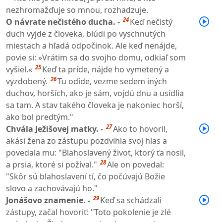
nezhromažďuje so mnou, rozhadzuje.
24
O návrate nečistého ducha. -
Keď nečistý
duch vyjde z človeka, blúdi po vyschnutých
miestach a hľadá odpočinok. Ale keď nenájde,
povie si: »Vrátim sa do svojho domu, odkiaľ som
25
vyšiel.«
Keď ta príde, nájde ho vymetený a
26
vyzdobený.
Tu odíde, vezme sedem iných
duchov, horších, ako je sám, vojdú dnu a usídlia
sa tam. A stav takého človeka je nakoniec horší,
ako bol predtým."
27
Chvála Ježišovej matky. -
Ako to hovoril,
akási žena zo zástupu pozdvihla svoj hlas a
povedala mu: "Blahoslavený život, ktorý ťa nosil,
28
a prsia, ktoré si požíval."
Ale on povedal:
"Skôr sú blahoslavení tí, čo počúvajú Božie
slovo a zachovávajú ho."
29
Jonášovo znamenie. -
Keď sa schádzali
zástupy, začal hovoriť: "Toto pokolenie je zlé