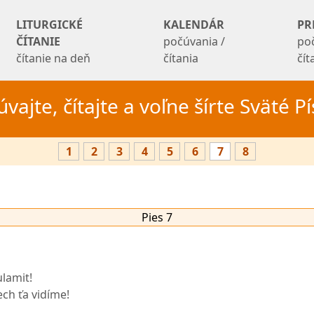
LITURGICKÉ
KALENDÁR
PR
ČÍTANIE
počúvania /
po
čítanie na deň
čítania
čí
vajte, čítajte a voľne šírte Sväté 
1
2
3
4
5
6
7
8
Pies 7
ulamit!
ech ťa vidíme!