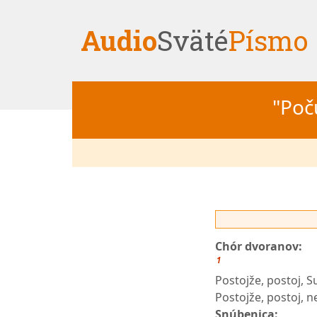
Audio
Sväté
Písmo
"Počú
Chór dvoranov:
1
Postojže, postoj, S
Postojže, postoj, n
Snúbenica: