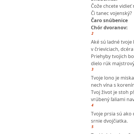
Čože chcete vidieť
Či tanec vojenský?
Čaro snúbenice
Chór dvoranov:
2
Aké sú ladné tvoje
v črieviciach, dcéra
Priehyby tvojich bo
dielo rúk majstrov
3
Tvoje lono je misk
nech vína s korení
Tvoj život je stoh p
vrúbený ľaliami na
4
Tvoje prsia sú ako 
srnie dvojčiatka.
5