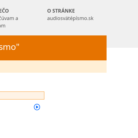
EČO
O STRÁNKE
čúvam a
audiosvätépísmo.sk
tam
Písmo"