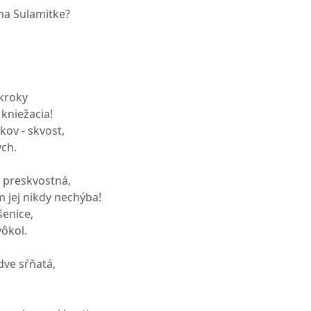
 na Sulamitke?
 kroky
 kniežacia!
kov - skvost,
ých.
a preskvostná,
m jej nikdy nechýba!
šenice,
vôkol.
dve sŕňatá,