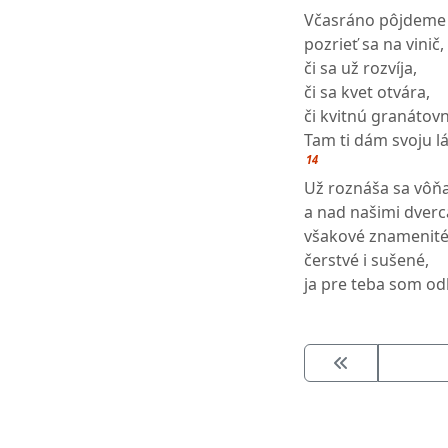
Včasráno pôjdeme 
pozrieť sa na vinič,
či sa už rozvíja,
či sa kvet otvára,
či kvitnú granátovn
Tam ti dám svoju l
14
Už roznáša sa vô
a nad našimi dver
všakové znamenité
čerstvé i sušené,
ja pre teba som odl