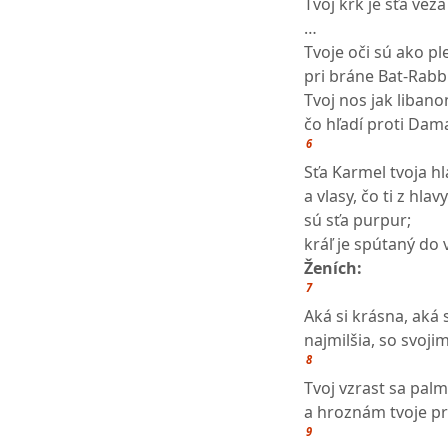
Tvoj krk je sťa veža
…
Tvoje oči sú ako p
pri bráne Bat-Rabb
Tvoj nos jak liban
čo hľadí proti Dam
6
Sťa Karmel tvoja h
a vlasy, čo ti z hlav
sú sťa purpur;
kráľ je spútaný do 
Ženích:
7
Aká si krásna, aká 
najmilšia, so svojim
8
Tvoj vzrast sa pal
a hroznám tvoje pr
9