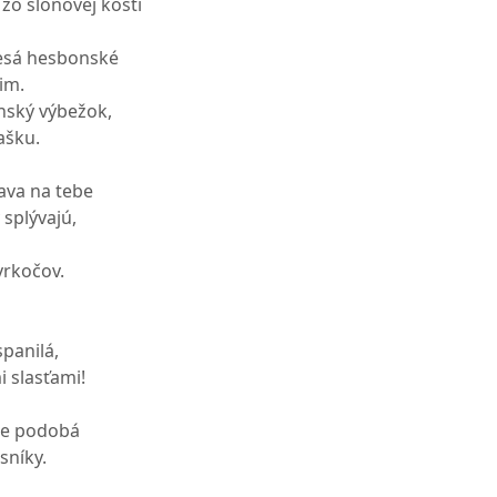
 zo slonovej kosti
lesá hesbonské
im.
onský výbežok,
ašku.
lava na tebe
y splývajú,
vrkočov.
spanilá,
i slasťami!
me podobá
sníky.