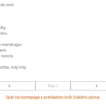
do viníc
íky.
ásku.
ňa mandragor
cami
 ovocie,
ožila, milý môj.
Pies 7
Späť na homepage s prehľadom kníh Svätého písma.