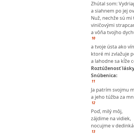
Zhútal som: Vydri
a siahnem po jej ov
Nuž, nechže sú mi 
viničovými strapca
a vôňa tvojho dych
10
a tvoje ústa ako ví
ktoré mi zvlažuje 
a lahodne sa kĺže c
Roztúženosť lásk
Snúbenica:
11
Ja patrím svojmu 
a jeho túžba za mn
12
Poď, milý môj,
zájdime na vidiek,
nocujme v dedinká
13