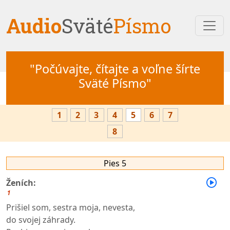
Audio
Sväté
Písmo
"Počúvajte, čítajte a voľne šírte
Sväté Písmo"
1
2
3
4
5
6
7
8
Pies 5
Ženích:
1
Prišiel som, sestra moja, nevesta,
do svojej záhrady.