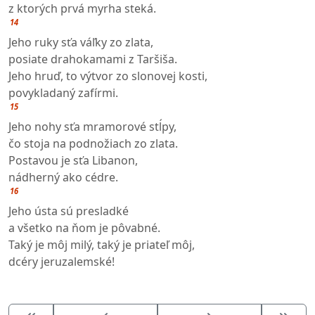
z ktorých prvá myrha steká.
14
Jeho ruky sťa váľky zo zlata,
posiate drahokamami z Taršiša.
Jeho hruď, to výtvor zo slonovej kosti,
povykladaný zafírmi.
15
Jeho nohy sťa mramorové stĺpy,
čo stoja na podnožiach zo zlata.
Postavou je sťa Libanon,
nádherný ako cédre.
16
Jeho ústa sú presladké
a všetko na ňom je pôvabné.
Taký je môj milý, taký je priateľ môj,
dcéry jeruzalemské!