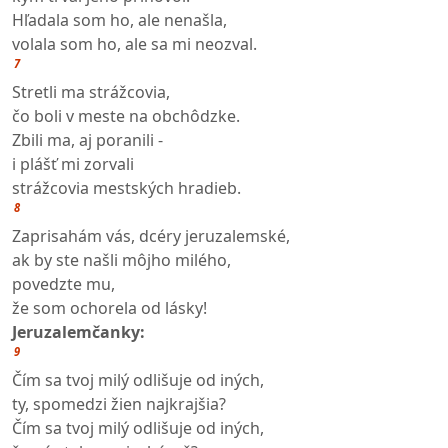
Hľadala som ho, ale nenašla,
volala som ho, ale sa mi neozval.
7
Stretli ma strážcovia,
čo boli v meste na obchôdzke.
Zbili ma, aj poranili -
i plášť mi zorvali
strážcovia mestských hradieb.
8
Zaprisahám vás, dcéry jeruzalemské,
ak by ste našli môjho milého,
povedzte mu,
že som ochorela od lásky!
Jeruzalemčanky:
9
Čím sa tvoj milý odlišuje od iných,
ty, spomedzi žien najkrajšia?
Čím sa tvoj milý odlišuje od iných,