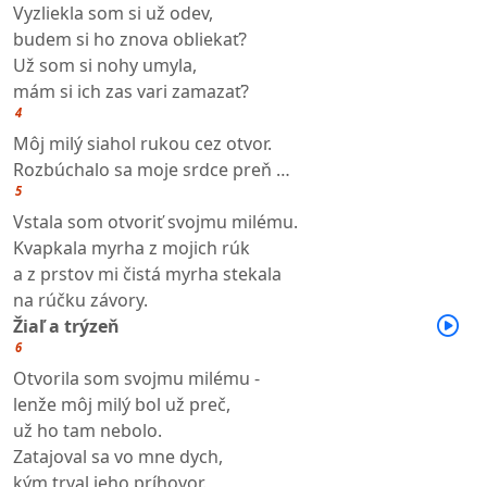
Vyzliekla som si už odev,
budem si ho znova obliekať?
Už som si nohy umyla,
mám si ich zas vari zamazať?
4
Môj milý siahol rukou cez otvor.
Rozbúchalo sa moje srdce preň …
5
Vstala som otvoriť svojmu milému.
Kvapkala myrha z mojich rúk
a z prstov mi čistá myrha stekala
na rúčku závory.
Žiaľ a trýzeň
6
Otvorila som svojmu milému -
lenže môj milý bol už preč,
už ho tam nebolo.
Zatajoval sa vo mne dych,
kým trval jeho príhovor.