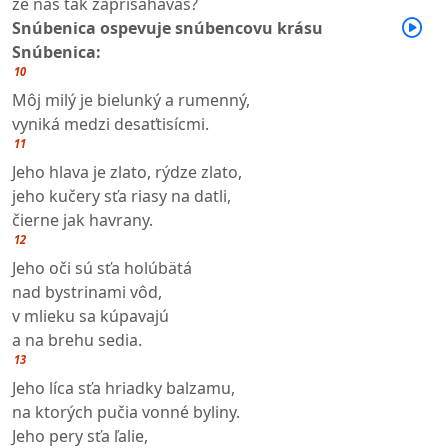
že nás tak zaprisahávaš?
Snúbenica ospevuje snúbencovu krásu
Snúbenica:
10
Môj milý je bielunký a rumenný,
vyniká medzi desaťtisícmi.
11
Jeho hlava je zlato, rýdze zlato,
jeho kučery sťa riasy na datli,
čierne jak havrany.
12
Jeho oči sú sťa holúbätá
nad bystrinami vôd,
v mlieku sa kúpavajú
a na brehu sedia.
13
Jeho líca sťa hriadky balzamu,
na ktorých pučia vonné byliny.
Jeho pery sťa ľalie,