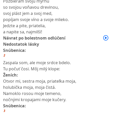
Pozbieram svoju myrhu
so svojou voňavou drevinou,
svoj plást jem a svoj med,
popíjam svoje víno a svoje mlieko.
Jedzte a pite, priatelia,
a napite sa, najmilší!
Návrat po bolestnom odlúčení
Nedostatok lásky
Snúbenica:
2
Zaspala som, ale moje srdce bdelo.
Tu počuť čosi. Môj milý klope:
Ženích:
Otvor mi, sestra moja, priateľka moja,
holubička moja, moja čistá.
Namoklo rosou moje temeno,
nočnými kropajami moje kučery.
Snúbenica:
3