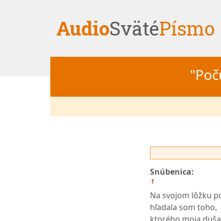
Audio
Sväté
Písmo
"Počú
Snúbenica:
1
Na svojom lôžku p
hľadala som toho,
ktorého moja duša 