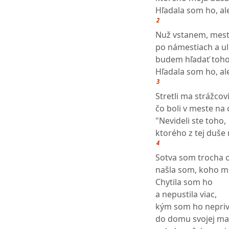
Hľadala som ho, al
2
Nuž vstanem, mes
po námestiach a ul
budem hľadať toho,
Hľadala som ho, al
3
Stretli ma strážcovi
čo boli v meste na
"Nevideli ste toho,
ktorého z tej duše
4
Sotva som trocha o
našla som, koho mo
Chytila som ho
a nepustila viac,
kým som ho nepriv
do domu svojej ma