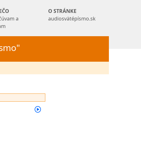
EČO
O STRÁNKE
čúvam a
audiosvätépísmo.sk
tam
Písmo"