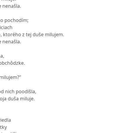
e nenašla.
to pochodím;
iciach
 ktorého z tej duše milujem.
e nenašla.
a,
 obchôdzke.
 milujem?"
d nich poodišla,
ja duša miluje.
iedla
tky