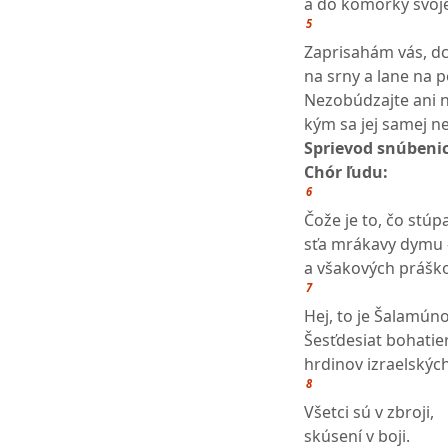
a do komôrky svoje
5
Zaprisahám vás, dc
na srny a lane na po
Nezobúdzajte ani n
kým sa jej samej n
Sprievod snúbeni
Chór ľudu:
6
Čože je to, čo stúp
sťa mrákavy dymu -
a všakových prášk
7
Hej, to je Šalamún
Šesťdesiat bohatie
hrdinov izraelských
8
Všetci sú v zbroji,
skúsení v boji.