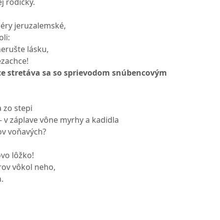
j rodičky.
éry jeruzalemské,
li:
erušte lásku,
ezachce!
ce stretáva sa so sprievodom snúbencovým
a zo stepi
 v záplave vône myrhy a kadidla
ov voňavých?
ovo lôžko!
rov vôkol neho,
.