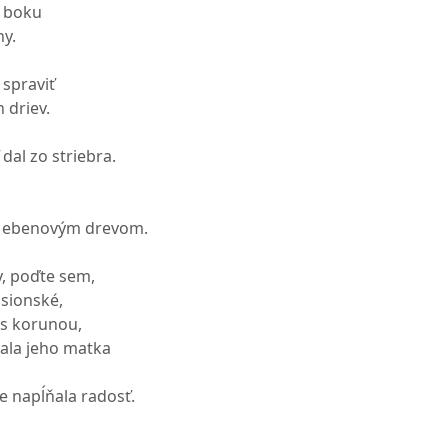
i boku
y.
 spraviť
 driev.
 dal zo striebra.
ný ebenovým drevom.
, poďte sem,
 sionské,
 s korunou,
ala jeho matka
e napĺňala radosť.