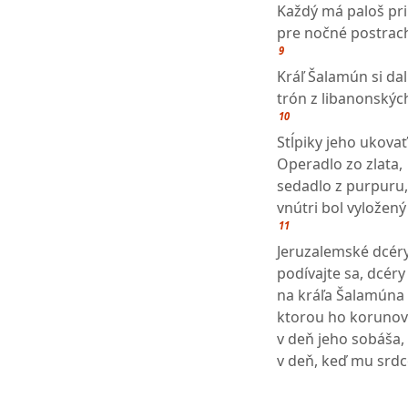
Každý má paloš pr
pre nočné postrach
9
Kráľ Šalamún si dal
trón z libanonských
10
Stĺpiky jeho ukovať
Operadlo zo zlata,
sedadlo z purpuru,
vnútri bol vylože
11
Jeruzalemské dcéry
podívajte sa, dcéry
na kráľa Šalamúna
ktorou ho korunov
v deň jeho sobáša,
v deň, keď mu srdc