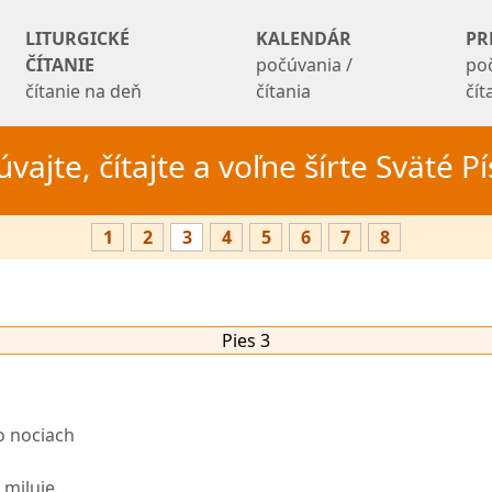
LITURGICKÉ
KALENDÁR
PR
ČÍTANIE
počúvania /
po
čítanie na deň
čítania
čí
vajte, čítajte a voľne šírte Sväté 
1
2
3
4
5
6
7
8
Pies 3
o nociach
miluje.