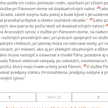
iho podľa ich rodov, pohlavári rodín, spočítaní pri sčítaní p
25
v službe pri Pánovom dome od dvadsaťročných nahor.
Leb
Izraela, zaistil svojmu ľudu pokoj a bude bývať v Jeruzalem
27
sia prenášať príbytok a všetko služobné náradie."
(Lebo p
2
ých slov patria do počtu leviti od dvadsaťročných nahor.)
e Áronových synov, v službe pri Pánovom dome, na nádvori
ch rozličných posvätných vecí, pri prácach spojených so slu
ladných chleboch, pri jemnej múke na nekrvavé obety, pri 
viciach, pri miesení, ako aj pri všetkých obsahových a dĺžk
áno musia nastúpiť a oslavovať a chváliť Pána; podobne aj 
budú Pánovi obetovať celopaly, po sobotách, novmesiacoch
32
 počtu, ktorý majú trvale určený pred Pánom.
V službe P
ávať predpisy stánku zhromaždenia, predpisy svätyne a p
onových synov."
1Krn 23