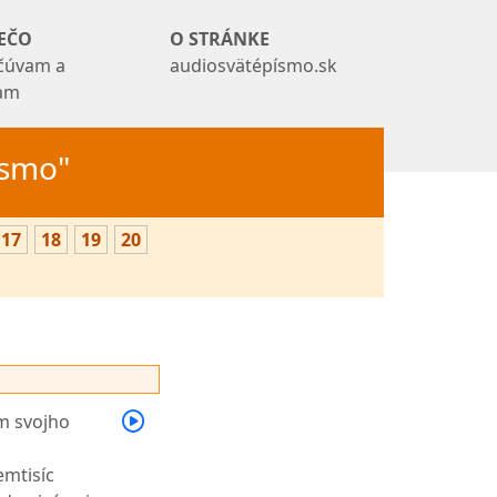
EČO
O STRÁNKE
čúvam a
audiosvätépísmo.sk
tam
Písmo"
17
18
19
20
om svojho
emtisíc