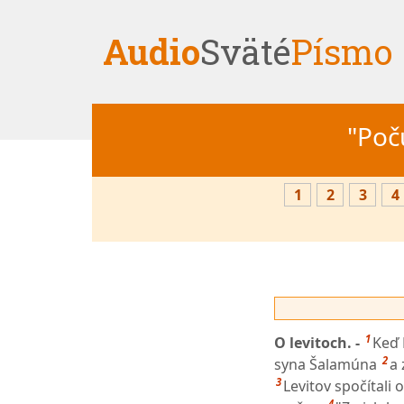
Audio
Sväté
Písmo
"Počú
1
2
3
4
1
O levitoch. -
Keď 
2
syna Šalamúna
a 
3
Levitov spočítali 
4