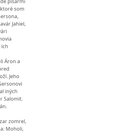
ude pisármi
, ktoré som
Gersona,
vár Jahiel,
ári
ynovia
 ich
i Áron a
 pred
oží. Jeho
Gersonovi
al iných
r Salomit.
án.
zar zomrel,
a: Moholi,