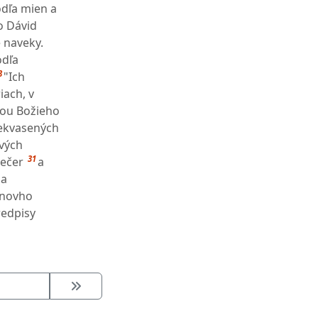
odľa mien a
o Dávid
e naveky.
odľa
8
"Ich
ach, v
žbou Božieho
nekvasených
ových
31
večer
a
 a
ánovho
redpisy