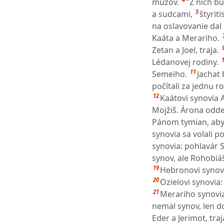
mužov.
"Z nich bu
5
a sudcami,
štyrit
na oslavovanie dal 
Kaáta a Merariho.
Zetan a Joel, traja.
Lédanovej rodiny.
11
Semeiho.
Jachat 
počítali za jednu r
12
Kaátovi synovia A
Mojžiš. Árona oddeli
Pánom tymian, aby
synovia sa volali 
synovia: pohlavár 
synov, ale Rohobiáš
19
Hebronovi synovia
20
Ozielovi synovia:
21
Merariho synovia
nemal synov, len dcé
Eder a Jerimot, traj