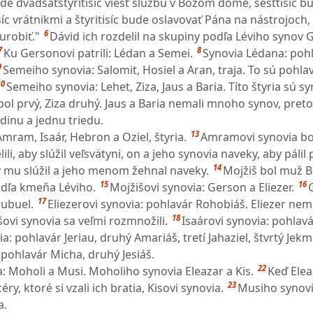
de dvadsaťštyritisíc viesť službu v Božom dome, šesťtisíc b
isíc vrátnikmi a štyritisíc bude oslavovať Pána na nástrojoch
6
urobiť."
Dávid ich rozdelil na skupiny podľa Léviho synov 
7
8
Ku Gersonovi patrili: Lédan a Semei.
Synovia Lédana: pohla
9
Semeiho synovia: Salomit, Hosiel a Aran, traja. To sú pohlav
10
Semeiho synovia: Lehet, Ziza, Jaus a Baria. Títo štyria sú s
bol prvý, Ziza druhý. Jaus a Baria nemali mnoho synov, preto
odinu a jednu triedu.
13
mram, Isaár, Hebron a Oziel, štyria.
Amramovi synovia bol
li, aby slúžil veľsvätyni, on a jeho synovia naveky, aby pálil
14
 mu slúžil a jeho menom žehnal naveky.
Mojžiš bol muž B
15
16
podľa kmeňa Léviho.
Mojžišovi synovia: Gerson a Eliezer.
17
Subuel.
Eliezerovi synovia: pohlavár Rohobiáš. Eliezer nem
18
ovi synovia sa veľmi rozmnožili.
Isaárovi synovia: pohlavá
: pohlavár Jeriau, druhý Amariáš, tretí Jahaziel, štvrtý Jekm
 pohlavár Micha, druhý Jesiáš.
22
: Moholi a Musi. Moholiho synovia Eleazar a Kis.
Keď Elea
23
ry, ktoré si vzali ich bratia, Kisovi synovia.
Musiho synovi
a.