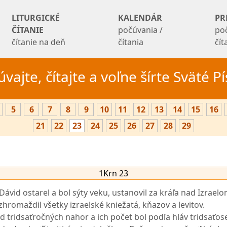
LITURGICKÉ
KALENDÁR
PR
ČÍTANIE
počúvania /
po
čítanie na deň
čítania
čí
vajte, čítajte a voľne šírte Sväté 
5
6
7
8
9
10
11
12
13
14
15
16
21
22
23
24
25
26
27
28
29
1Krn 23
Dávid ostarel a bol sýty veku, ustanovil za kráľa nad Izrael
zhromaždil všetky izraelské kniežatá, kňazov a levitov.
od tridsaťročných nahor a ich počet bol podľa hláv tridsaťos