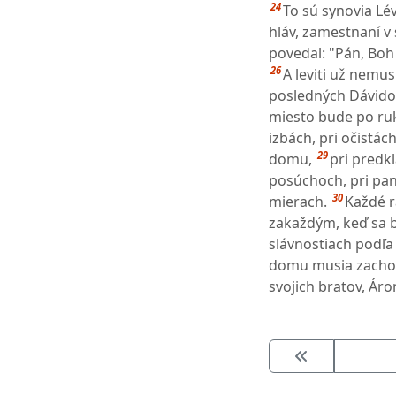
24
To sú synovia Lév
hláv, zamestnaní 
povedal: "Pán, Boh 
26
A leviti už nemu
posledných Dávidov
miesto bude po ruk
izbách, pri očistá
29
domu,
pri predk
posúchoch, pri pan
30
mierach.
Každé r
zakaždým, keď sa 
slávnostiach podľa
domu musia zachov
svojich bratov, Ár