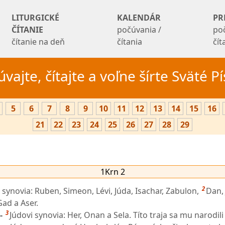
LITURGICKÉ
KALENDÁR
PR
ČÍTANIE
počúvania /
po
čítanie na deň
čítania
čí
vajte, čítajte a voľne šírte Sväté 
5
6
7
8
9
10
11
12
13
14
15
16
21
22
23
24
25
26
27
28
29
1Krn 2
2
i synovia: Ruben, Simeon, Lévi, Júda, Isachar, Zabulon,
Dan, 
Gad a Aser.
3
-
Júdovi synovia: Her, Onan a Sela. Títo traja sa mu narodili