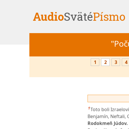
Audio
Sväté
Písmo
"Počú
1
2
3
4
1
Toto boli Izraelov
Benjamín, Neftali, 
Rodokmeň Júdov. 