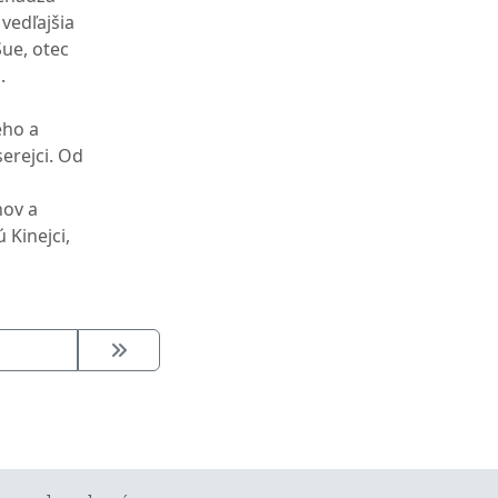
vedľajšia
ue, otec
.
eho a
serejci. Od
nov a
ú Kinejci,