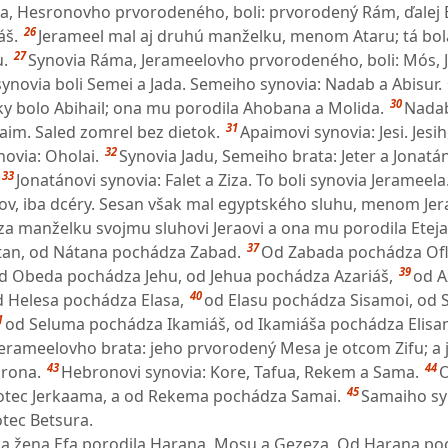
a, Hesronovho prvorodeného, boli: prvorodený Rám, ďalej 
26
áš.
Jerameel mal aj druhú manželku, menom Ataru; tá bol
27
.
Synovia Ráma, Jerameelovho prvorodeného, boli: Mós, 
novia boli Semei a Jada. Semeiho synovia: Nadab a Abisur.
30
y bolo Abihail; ona mu porodila Ahobana a Molida.
Nada
31
paim. Saled zomrel bez dietok.
Apaimovi synovia: Jesi. Jesi
32
novia: Oholai.
Synovia Jadu, Semeiho brata: Jeter a Jonatán
33
Jonatánovi synovia: Falet a Ziza. To boli synovia Jerameela
v, iba dcéry. Sesan však mal egyptského sluhu, menom Jer
za manželku svojmu sluhovi Jeraovi a ona mu porodila Eteja
37
tan, od Nátana pochádza Zabad.
Od Zabada pochádza Ofla
39
d Obeda pochádza Jehu, od Jehua pochádza Azariáš,
od A
40
 Helesa pochádza Elasa,
od Elasu pochádza Sisamoi, od 
1
od Seluma pochádza Ikamiáš, od Ikamiáša pochádza Elisa
Jerameelovho brata: jeho prvorodený Mesa je otcom Zifu; a 
43
44
rona.
Hebronovi synovia: Kore, Tafua, Rekem a Sama.
45
tec Jerkaama, a od Rekema pochádza Samai.
Samaiho sy
tec Betsura.
šia žena Efa porodila Harana, Mosu a Gezeza. Od Harana p