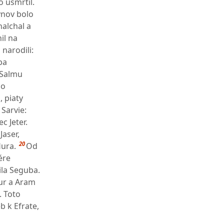
 usmrtil.
ynov bolo
halchal a
il na
narodili:
ba
 Salmu
ho
, piaty
 Sarvie:
c Jeter.
Jaser,
20
Hura.
Od
ére
ila Seguba.
ur a Aram
. Toto
b k Efrate,