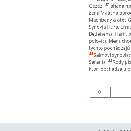
47
Gezez.
Jahadaiho
žena Maácha porod
Machbeny a otec G
Synovia Hura, Efra
Betlehema, Harif, 
polovicu Menuchoť
týchto pochádzajú 
54
Salmovi synovia:
55
Sarania.
Rody pisá
ktorí pochádzajú 