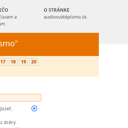
EČO
O STRÁNKE
čúvam a
audiosvätépísmo.sk
tam
Písmo"
17
18
19
20
Jozef,
 z dcéry