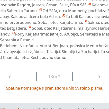
48
 synovia: Regom, Joatan, Gesan, Falet, Efa a Sáf.
Kalebova 
49
ila Sabera a Taranu.
Od Sáfa, otca Madmeny, pochádza S
50
abay. Kalebova dcéra bola Achsa.
To boli Kalebovi synovia
51
tinho prvorodeného: Sobal, otec Karjatiarima,
Salma, otec
52
otec Betgadera.
Sobal, otec Karjatiarima, mal synov: Haro
53
anov.
Rody Karjatiarima: Jetrejci, Afutejci, Sematejci a Ma
Saraania a Estaolci.
 Betlehem, Netofania, Atarot-Bet-Joab, polovica Menuchoťa
rov bývajúcich v Jábese: Tiratijci, Simatijci a Suchatijci. To s
od Chamata, otca Rechabovho domu.
1Krn 2
Späť na homepage s prehľadom kníh Svätého písma.