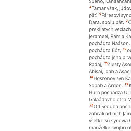
Sueho, Kanaánčanky
4
Tamar však, Júdov
5
päť.
Fáresovi syn
7
Dara, spolu päť.
C
prekliatych veciach
Jerameel, Rám a Ka
pochádza Naáson, 
12
pochádza Bóz,
o
pochádza jeho prvo
15
Radaj,
šiesty As
Abisai, Joab a Asael,
18
Hesronov syn Kale
19
Sobab a Ardon.
K
Hura pochádza Uri 
Galaádovho otca Ma
22
Od Seguba pochád
zobrali od nich Jai
všetko sú synovia 
manželke svojho ot