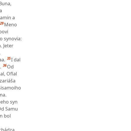
Buna,
a
Jamin a
29
Meno
bovi
ho synovia:
. Jeter
.
35
aa.
I dal
36
.
Od
l, Oflal
zariáša
Sisamoiho
ma.
jeho syn
Od Samu
n bol
ochádza