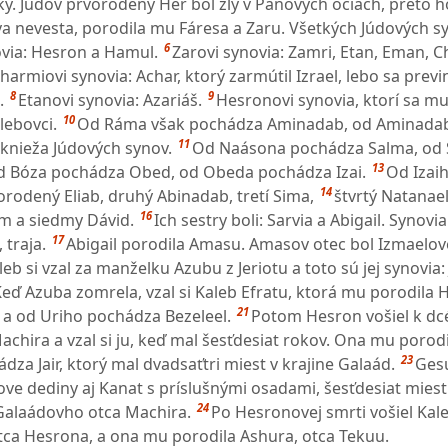
. Júdov prvorodený Her bol zlý v Pánových očiach, preto ho
a nevesta, porodila mu Fáresa a Zaru. Všetkých Júdových s
6
ovia: Hesron a Hamul.
Zarovi synovia: Zamri, Etan, Eman, C
harmiovi synovia: Achar, ktorý zarmútil Izrael, lebo sa previn
8
9
.
Etanovi synovia: Azariáš.
Hesronovi synovia, ktorí sa mu 
10
lebovci.
Od Ráma však pochádza Aminadab, od Aminada
11
knieža Júdových synov.
Od Naásona pochádza Salma, od
13
d Bóza pochádza Obed, od Obeda pochádza Izai.
Od Izai
14
rodený Eliab, druhý Abinadab, tretí Sima,
štvrtý Natanael
16
om a siedmy Dávid.
Ich sestry boli: Sarvia a Abigail. Synovia
17
 traja.
Abigail porodila Amasu. Amasov otec bol Izmaelove
b si vzal za manželku Azubu z Jeriotu a toto sú jej synovia: 
eď Azuba zomrela, vzal si Kaleb Efratu, ktorá mu porodila 
21
a od Uriho pochádza Bezeleel.
Potom Hesron vošiel k dc
chira a vzal si ju, keď mal šesťdesiat rokov. Ona mu porod
23
za Jair, ktorý mal dvadsaťtri miest v krajine Galaád.
Ges
rove dediny aj Kanat s príslušnými osadami, šesťdesiat miest
24
Galaádovho otca Machira.
Po Hesronovej smrti vošiel Kale
ca Hesrona, a ona mu porodila Ashura, otca Tekuu.