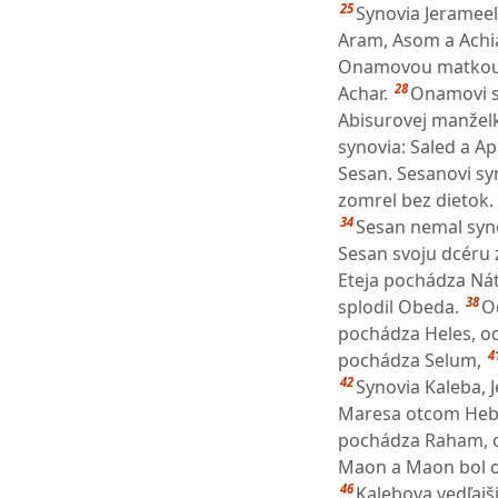
25
Synovia Jerameel
Aram, Asom a Achi
Onamovou matkou
28
Achar.
Onamovi sy
Abisurovej manželk
synovia: Saled a A
Sesan. Sesanovi sy
zomrel bez dietok.
34
Sesan nemal syno
Sesan svoju dcéru 
Eteja pochádza Ná
38
splodil Obeda.
O
pochádza Heles, od
4
pochádza Selum,
42
Synovia Kaleba, 
Maresa otcom Heb
pochádza Raham, o
Maon a Maon bol o
46
Kalebova vedľaj