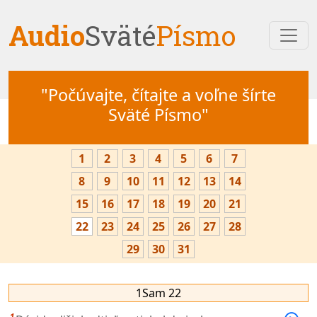
Audio
Sväté
Písmo
"Počúvajte, čítajte a voľne šírte
Sväté Písmo"
1
2
3
4
5
6
7
8
9
10
11
12
13
14
15
16
17
18
19
20
21
22
23
24
25
26
27
28
29
30
31
1Sam 22
1