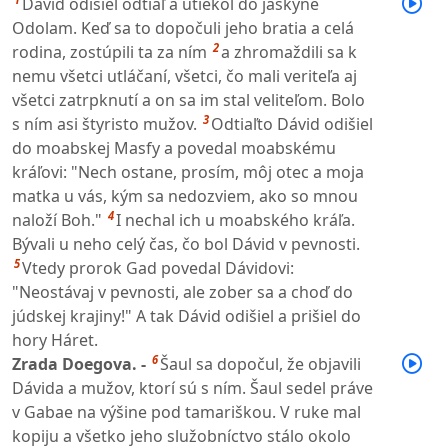
Dávid odišiel odtiaľ a utiekol do jaskyne
Odolam. Keď sa to dopočuli jeho bratia a celá
2
rodina, zostúpili ta za ním
a zhromaždili sa k
nemu všetci utláčaní, všetci, čo mali veriteľa aj
všetci zatrpknutí a on sa im stal veliteľom. Bolo
3
s ním asi štyristo mužov.
Odtiaľto Dávid odišiel
do moabskej Masfy a povedal moabskému
kráľovi: "Nech ostane, prosím, môj otec a moja
matka u vás, kým sa nedozviem, ako so mnou
4
naloží Boh."
I nechal ich u moabského kráľa.
Bývali u neho celý čas, čo bol Dávid v pevnosti.
5
Vtedy prorok Gad povedal Dávidovi:
"Neostávaj v pevnosti, ale zober sa a choď do
júdskej krajiny!" A tak Dávid odišiel a prišiel do
hory Háret.
6
Zrada Doegova. -
Šaul sa dopočul, že objavili
Dávida a mužov, ktorí sú s ním. Šaul sedel práve
v Gabae na výšine pod tamariškou. V ruke mal
kopiju a všetko jeho služobníctvo stálo okolo