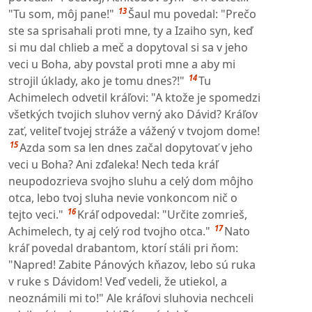
13
"Tu som, môj pane!"
Šaul mu povedal: "Prečo
ste sa sprisahali proti mne, ty a Izaiho syn, keď
si mu dal chlieb a meč a dopytoval si sa v jeho
veci u Boha, aby povstal proti mne a aby mi
14
strojil úklady, ako je tomu dnes?!"
Tu
Achimelech odvetil kráľovi: "A ktože je spomedzi
všetkých tvojich sluhov verný ako Dávid? Kráľov
zať, veliteľ tvojej stráže a vážený v tvojom dome!
15
Azda som sa len dnes začal dopytovať v jeho
veci u Boha? Ani zďaleka! Nech teda kráľ
neupodozrieva svojho sluhu a celý dom môjho
otca, lebo tvoj sluha nevie vonkoncom nič o
16
tejto veci."
Kráľ odpovedal: "Určite zomrieš,
17
Achimelech, ty aj celý rod tvojho otca."
Nato
kráľ povedal drabantom, ktorí stáli pri ňom:
"Napred! Zabite Pánových kňazov, lebo sú ruka
v ruke s Dávidom! Veď vedeli, že utiekol, a
neoznámili mi to!" Ale kráľovi sluhovia nechceli