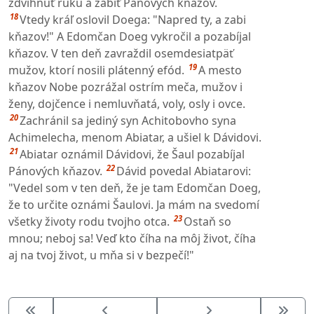
zdvihnúť ruku a zabiť Pánových kňazov.
18
Vtedy kráľ oslovil Doega: "Napred ty, a zabi
kňazov!" A Edomčan Doeg vykročil a pozabíjal
kňazov. V ten deň zavraždil osemdesiatpäť
19
mužov, ktorí nosili plátenný efód.
A mesto
kňazov Nobe pozrážal ostrím meča, mužov i
ženy, dojčence i nemluvňatá, voly, osly i ovce.
20
Zachránil sa jediný syn Achitobovho syna
Achimelecha, menom Abiatar, a ušiel k Dávidovi.
21
Abiatar oznámil Dávidovi, že Šaul pozabíjal
22
Pánových kňazov.
Dávid povedal Abiatarovi:
"Vedel som v ten deň, že je tam Edomčan Doeg,
že to určite oznámi Šaulovi. Ja mám na svedomí
23
všetky životy rodu tvojho otca.
Ostaň so
mnou; neboj sa! Veď kto číha na môj život, číha
aj na tvoj život, u mňa si v bezpečí!"