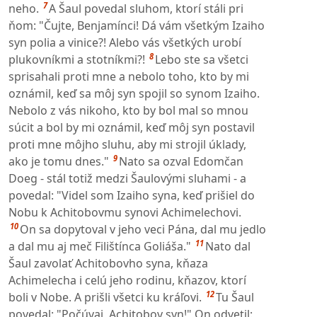
7
neho.
A Šaul povedal sluhom, ktorí stáli pri
ňom: "Čujte, Benjamínci! Dá vám všetkým Izaiho
syn polia a vinice?! Alebo vás všetkých urobí
8
plukovníkmi a stotníkmi?!
Lebo ste sa všetci
sprisahali proti mne a nebolo toho, kto by mi
oznámil, keď sa môj syn spojil so synom Izaiho.
Nebolo z vás nikoho, kto by bol mal so mnou
súcit a bol by mi oznámil, keď môj syn postavil
proti mne môjho sluhu, aby mi strojil úklady,
9
ako je tomu dnes."
Nato sa ozval Edomčan
Doeg - stál totiž medzi Šaulovými sluhami - a
povedal: "Videl som Izaiho syna, keď prišiel do
Nobu k Achitobovmu synovi Achimelechovi.
10
On sa dopytoval v jeho veci Pána, dal mu jedlo
11
a dal mu aj meč Filištínca Goliáša."
Nato dal
Šaul zavolať Achitobovho syna, kňaza
Achimelecha i celú jeho rodinu, kňazov, ktorí
12
boli v Nobe. A prišli všetci ku kráľovi.
Tu Šaul
povedal: "Počúvaj, Achitobov syn!" On odvetil: