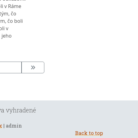
oli v Ráme
 tým, čo
ým, čo boli
li v
 jeho
áva vyhradené
k
| admin
Back to top