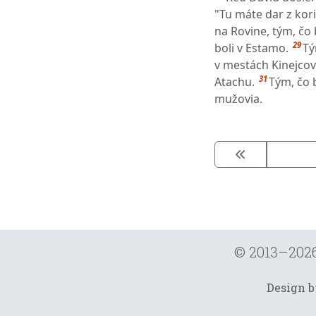
"Tu máte dar z kori
na Rovine, tým, čo b
29
boli v Estamo.
Tý
v mestách Kinejcov
31
Atachu.
Tým, čo 
mužovia.
© 2013–202
Design 