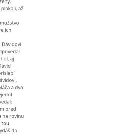
ženy,
plakali, až
o mužstvo
e ich
l Dávidovi
Odpovedal
hol, aj
Dávid
rislabí
ávidovi,
oláča a dva
ejedol
vedal:
om pred
a na rovinu
a tou
vydáš do