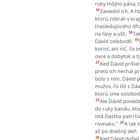
ruky môjho pána, t
16
Zaviedol ich. A hľa
ktorú zobrali v kraj
(nasledujúceho dňa)
18
na ťavy a ušli.
Tak
19
Dávid oslobodil.
korisť, ani nič, čo
ovce a dobytok a tí,
21
Keď Dávid prišiel
preto ich nechal pr
bolo s ním. Dávid p
mužov, čo išli s Dáv
ktorú sme oslobodil
23
Ale Dávid povedal
do ruky bandu, ktor
istá čiastka patrí 
25
rovnako."
A tak 
až po dnešný deň.
26
Keď Dávid došiel 