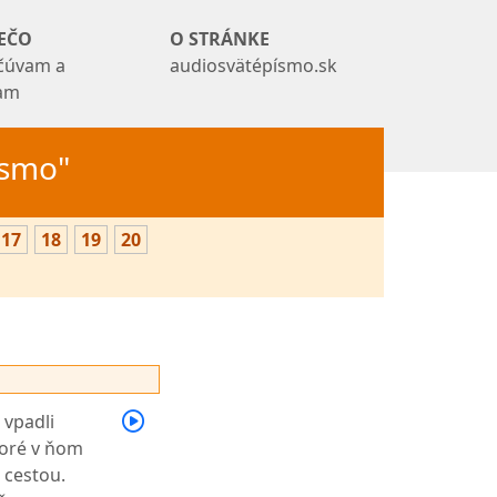
EČO
O STRÁNKE
čúvam a
audiosvätépísmo.sk
tam
Písmo"
17
18
19
20
 vpadli
toré v ňom
u cestou.