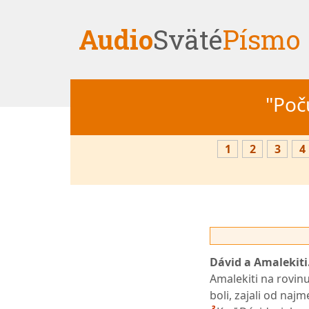
Audio
Sväté
Písmo
"Počú
1
2
3
4
Dávid a Amalekiti.
Amalekiti na rovinu
boli, zajali od najm
3