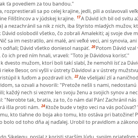
ak ťa povediem za tou bandou."
, rozprestierali sa po celej krajine, jedli, pili a oslavovali veľ
17
ine Filištíncov a v júdskej krajine.
A Dávid ich bil od svitu 
 a nezachránil sa nik z nich, iba štyristo mladých mužov, kt
 Dávid oslobodil všetko, čo zobrali Amalekiti; aj svoje dve 
Nič sa im nestratilo, ani malé, ani veľké veci, ani synovia, ani
20
 im odňali; Dávid všetko doniesol naspäť.
Potom Dávid vzal 
 čo ich pred ním hnali, vraveli: "Toto je Dávidova korisť."
 k dvesto mužom, ktorí boli takí slabí, že nemohli ísť za Dáv
i rieke Besor, oni vyšli v ústrety Dávidovi a v ústrety mužstvu
22
ristúpil k ľuďom a pozdravil ich.
Ale všelijakí zlí a naničho
idom, sa ozvali a hovorili: "Pretože nešli s nami, nedostanú z
i; každý nech si vezme len svoju ženu a svojich synov a nec
: "Nerobte tak, bratia, za to, čo nám dal Pán! Zachránil nás
24
á išla proti nám.
Ktože bude v tejto veci na vás počúvať?
tomu, kto tiahne do boja ako tomu, kto ostáva pri batožine! 
to bolo od toho dňa aj naďalej. Urobil to pravidlom a zákono
do Sikelegu, poslal z koristi starším Júdu, svojim priateľo