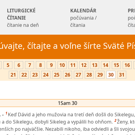
LITURGICKÉ
KALENDÁR
PR
ČÍTANIE
počúvania /
po
čítanie na deň
čítania
čí
vajte, čítajte a voľne šírte Sväté 
5
6
7
8
9
10
11
12
13
14
15
16
21
22
23
24
25
26
27
28
29
30
31
1Sam 30
1
 -
Keď Dávid a jeho mužovia na tretí deň došli do Sikelegu,
2
 a do Sikelegu, dobyli Sikeleg a vypálili ho ohňom.
Ženy, k
enších po najväčšie. Nezabili nikoho, iba odviedli a šli svojo