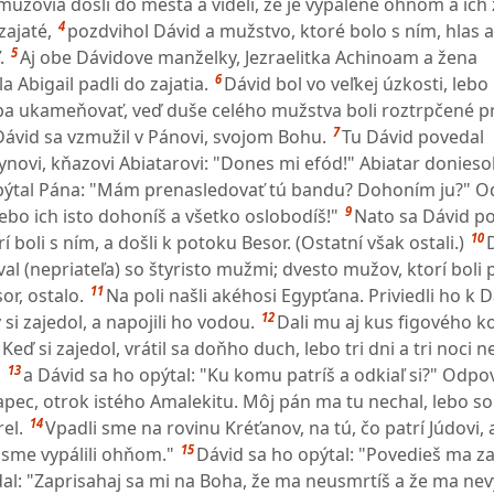
mužovia došli do mesta a videli, že je vypálené ohňom a ich 
4
zajaté,
pozdvihol Dávid a mužstvo, ktoré bolo s ním, hlas a 
5
.
Aj obe Dávidove manželky, Jezraelitka Achinoam a žena
6
Abigail padli do zajatia.
Dávid bol vo veľkej úzkosti, leb
eba ukameňovať, veď duše celého mužstva boli roztrpčené pr
7
 Dávid sa vzmužil v Pánovi, svojom Bohu.
Tu Dávid povedal
ovi, kňazovi Abiatarovi: "Dones mi efód!" Abiatar donieso
spýtal Pána: "Mám prenasledovať tú bandu? Dohoním ju?" 
9
ebo ich isto dohoníš a všetko oslobodíš!"
Nato sa Dávid po
10
 boli s ním, a došli k potoku Besor. (Ostatní však ostali.)
 (nepriateľa) so štyristo mužmi; dvesto mužov, ktorí boli p
11
or, ostalo.
Na poli našli akéhosi Egypťana. Priviedli ho k D
12
 si zajedol, a napojili ho vodou.
Dali mu aj kus figového k
eď si zajedol, vrátil sa doňho duch, lebo tri dni a tri noci n
13
,
a Dávid sa ho opýtal: "Ku komu patríš a odkiaľ si?" Odpo
pec, otrok istého Amalekitu. Môj pán ma tu nechal, lebo s
14
el.
Vpadli sme na rovinu Kréťanov, na tú, čo patrí Júdovi, 
15
 sme vypálili ohňom."
Dávid sa ho opýtal: "Povedieš ma z
l: "Zaprisahaj sa mi na Boha, že ma neusmrtíš a že ma ne