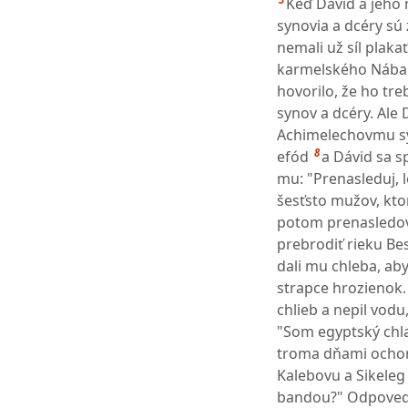
Keď Dávid a jeho 
synovia a dcéry sú 
nemali už síl plakať
karmelského Nábala 
hovorilo, že ho tr
synov a dcéry. Ale
Achimelechovmu syn
8
efód
a Dávid sa 
mu: "Prenasleduj, l
šesťsto mužov, ktorí
potom prenasledoval
prebrodiť rieku Bes
dali mu chleba, aby
strapce hrozienok. K
chlieb a nepil vodu
"Som egyptský chla
troma dňami ochor
Kalebovu a Sikeleg
bandou?" Odpoveda