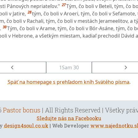
27
sti Pánových nepriateľov."
Tým, čo boli v Beteli, tým, čo b
28
oli v Jatire,
tým, čo boli v Aroeri, tým, čo boli v Sefamote,
m, čo boli v Rachali, tým, čo boli v mestách Jerameelitov, a t
30
.
Tým, čo boli v Arame, tým, čo boli v Bór-Asáne, tým, čo bo
boli v Hebrone, a všetkým miestam, kadiaľ prechodil Dávid a
1Sam 30
Späť na homepage s prehľadom kníh Svätého písma.
6
Pastor bonus
| All Rights Reserved | Všetky pr
Sledujte nás na Facebooku
by
design4soul.co.uk
| Web Developer
www.najednotku.s