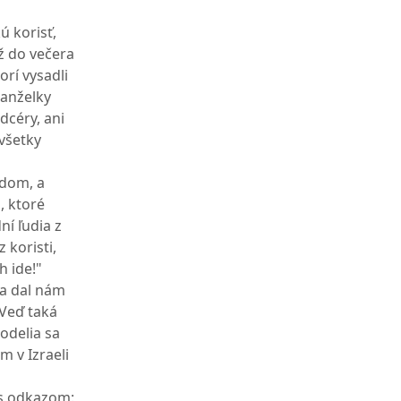
kú korisť,
až do večera
orí vysadli
manželky
 dcéry, ani
všetky
idom, a
, ktoré
dní ľudia z
 koristi,
h ide!"
 a dal nám
 Veď taká
Podelia sa
m v Izraeli
m s odkazom: