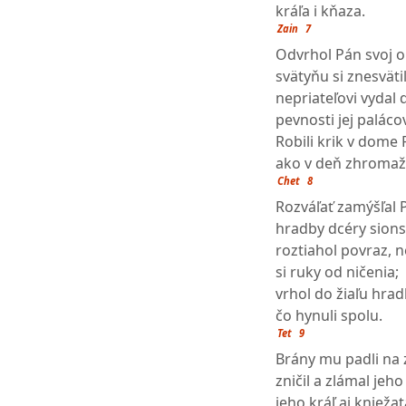
kráľa i kňaza.
Zain
7
Odvrhol Pán svoj ol
svätyňu si znesvätil
nepriateľovi vydal 
pevnosti jej palácov
Robili krik v dom
ako v deň zhromaž
Chet
8
Rozváľať zamýšľal 
hradby dcéry sions
roztiahol povraz, 
si ruky od ničenia;
vrhol do žiaľu hrad
čo hynuli spolu.
Tet
9
Brány mu padli na
zničil a zlámal jeho
jeho kráľ aj kniež