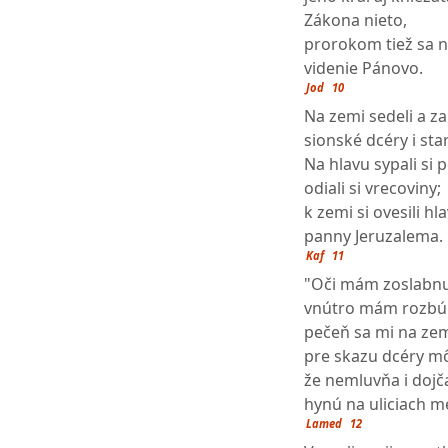
Zákona nieto,
prorokom tiež sa 
videnie Pánovo.
Jod
10
Na zemi sedeli a za
sionské dcéry i star
Na hlavu sypali si 
odiali si vrecoviny;
k zemi si ovesili hl
panny Jeruzalema.
Kaf
11
"Oči mám zoslabnut
vnútro mám rozbú
pečeň sa mi na ze
pre skazu dcéry mô
že nemluvňa i dojč
hynú na uliciach m
Lamed
12