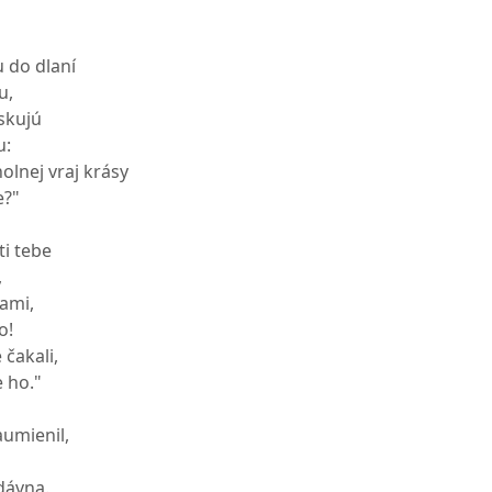
u do dlaní
u,
iskujú
u:
olnej vraj krásy
e?"
ti tebe
,
bami,
o!
 čakali,
e ho."
aumienil,
dávna.