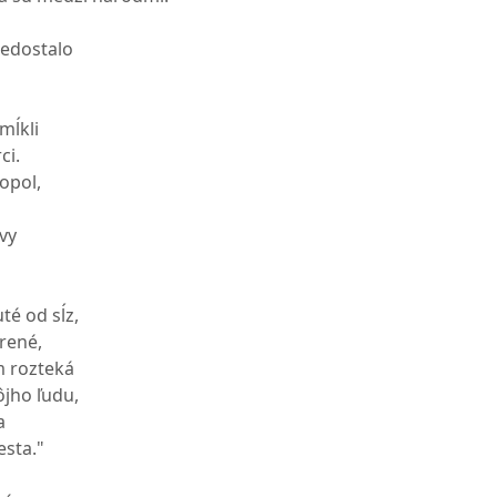
nedostalo
mĺkli
ci.
popol,
avy
é od sĺz,
rené,
m rozteká
jho ľudu,
a
esta."