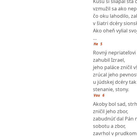
Kušu si šliapal sťa
vzmužil sa ako nepr
čo oku lahodilo, za
v šiatri dcéry sions
Ako oheň vylial svo
…
He
5
Rovný nepriateľovi
zahubil Izrael,
jeho paláce zničil v
zrúcal jeho pevnost
u júdskej dcéry ta
stenanie, stony.
Vau
6
Akoby bol sad, strh
zničil jeho zbor,
zabudnúť dal Pán 
sobotu a zbor,
zavrhol v prudkom