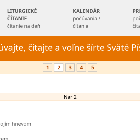
LITURGICKÉ
KALENDÁR
PR
ČÍTANIE
počúvania /
po
čítanie na deň
čítania
čí
vajte, čítajte a voľne šírte Sväté 
1
2
3
4
5
Nar 2
svojím hnevom
 zem