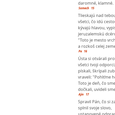
daromné, klamné.
Samech
15
Tlieskajú nad tebo
všetci, čo idú cesto
kývajú hlavou, vyp
jeruzalemskú dcér
"Toto je mesto vrch
a rozkoš celej zem
Pe
16
Ústa si otvárali pro
všetci tvoji odporci
pískali, škrípali zu
vraveli: "Pohlťme h
Toto je deň, čo sme
dočkali, uvideli sm
Ajin
17
Spravil Pán, čo si z
splnil svoje slovo,
ustanovené odpra