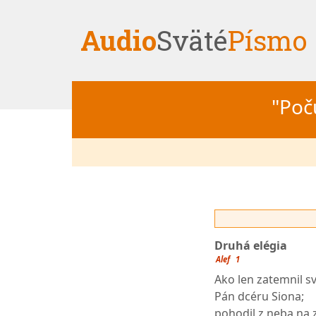
Audio
Sväté
Písmo
"Počú
Druhá elégia
Alef
1
Ako len zatemnil 
Pán dcéru Siona;
pohodil z neba na