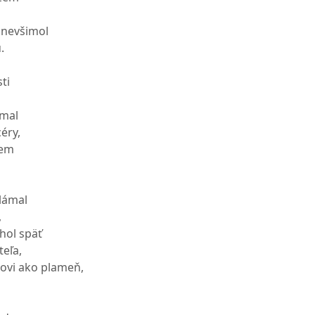
 nevšimol
.
ti
ámal
éry,
zem
lámal
,
hol späť
teľa,
bovi ako plameň,