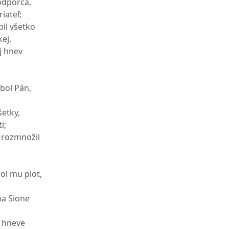
 odporca,
iateľ;
bil všetko
kej.
j hnev
 bol Pán,
šetky,
i;
k rozmnožil
ol mu plot,
na Sione
 hneve