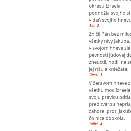
okrasu Izraela,
podnožia svojho si
v deň svojho hnevu
Bet
2
Zničil Pán bez milos
všetky nivy Jakuba,
v svojom hneve zl
pevnosti Júdovej dc
zneuctil, hodil na 
jej ríšu a kniežatá.
Gimel
3
V žeravom hneve z
všetku moc Izraela
svoju pravicu odtia
pred tvárou nepria
zahorel proti Jaku
čo hlce dookola.
Dalet
4