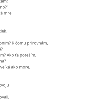
kám:
íno?",
é mreli
i
iek.
bním? K čomu prirovnám,
á?
am? Ako ťa poteším,
na?
 veľká ako more,
 tvoju
ovali,
,