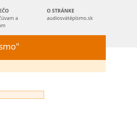
EČO
O STRÁNKE
čúvam a
audiosvätépísmo.sk
tam
Písmo"