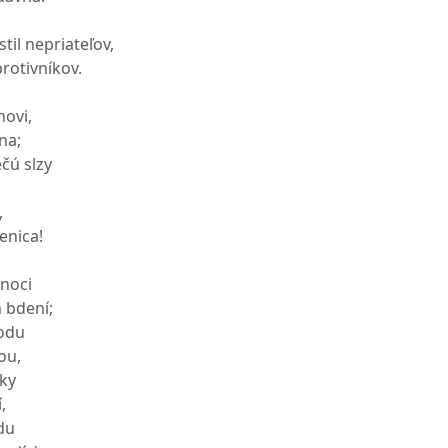
til nepriateľov,
protivníkov.
novi,
na;
ečú slzy
,
enica!
 noci
 bdení;
vodu
ou,
uky
,
du