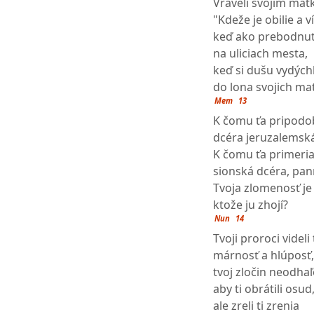
Vraveli svojim mat
"Kdeže je obilie a v
keď ako prebodnut
na uliciach mesta,
keď si dušu vydýchl
do lona svojich mat
Mem
13
K čomu ťa pripodo
dcéra jeruzalemsk
K čomu ťa primeri
sionská dcéra, pan
Tvoja zlomenosť je
ktože ju zhojí?
Nun
14
Tvoji proroci videli
márnosť a hlúposť,
tvoj zločin neodhaľ
aby ti obrátili osud
ale zreli ti zrenia