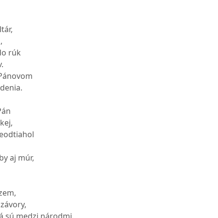
tár,
,
do rúk
.
e Pánovom
denia.
Pán
kej,
neodtiahol
by aj múr,
 zem,
 závory,
atá sú medzi národmi.