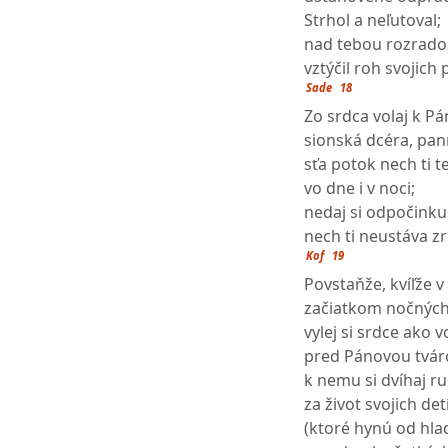
Strhol a neľutoval;
nad tebou rozrados
vztýčil roh svojich 
Sade
18
Zo srdca volaj k Pá
sionská dcéra, pan
sťa potok nech ti t
vo dne i v noci;
nedaj si odpočinku
nech ti neustáva zr
Kof
19
Povstaňže, kvíľže v
začiatkom nočných
vylej si srdce ako 
pred Pánovou tvár
k nemu si dvíhaj r
za život svojich detí
(ktoré hynú od hla