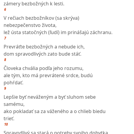
zámery bezbožných k lesti.
6
V rečiach bezbožníkov (sa skrýva)
nebezpečenstvo života,
lež ústa statočných (ľudí) im prinášajú záchranu.
7
Prevráťte bezbožných a nebude ich,
dom spravodlivých zato bude stáť.
8
Človeka chvália podľa jeho rozumu,
ale tým, kto má prevrátené srdce, budú
pohŕdať.
9
Lepšie byť neváženým a byť sluhom sebe
samému,
ako pokladať sa za váženého a o chlieb biedu
trieť.
10
Spravodlivý sa stará o potreby svojho dobytka,