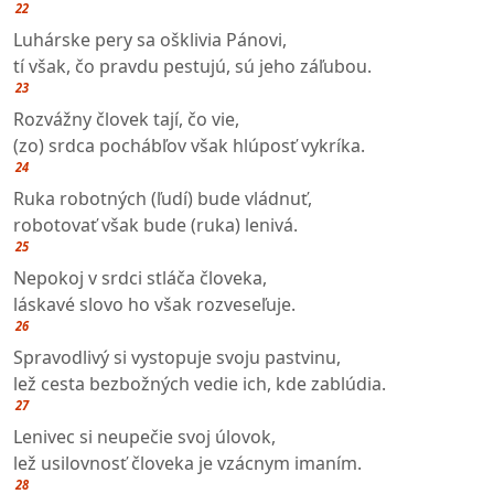
22
Luhárske pery sa ošklivia Pánovi,
tí však, čo pravdu pestujú, sú jeho záľubou.
23
Rozvážny človek tají, čo vie,
(zo) srdca pochábľov však hlúposť vykríka.
24
Ruka robotných (ľudí) bude vládnuť,
robotovať však bude (ruka) lenivá.
25
Nepokoj v srdci stláča človeka,
láskavé slovo ho však rozveseľuje.
26
Spravodlivý si vystopuje svoju pastvinu,
lež cesta bezbožných vedie ich, kde zablúdia.
27
Lenivec si neupečie svoj úlovok,
lež usilovnosť človeka je vzácnym imaním.
28