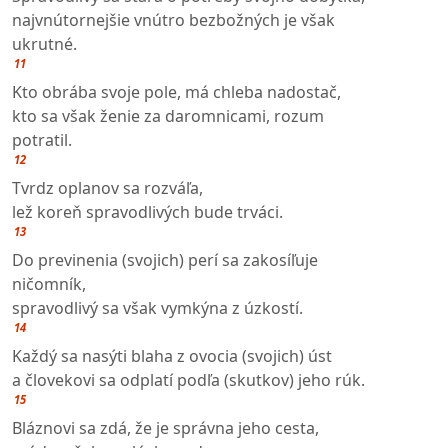
najvnútornejšie vnútro bezbožných je však
ukrutné.
11
Kto obrába svoje pole, má chleba nadostač,
kto sa však ženie za daromnicami, rozum
potratil.
12
Tvrdz oplanov sa rozváľa,
lež koreň spravodlivých bude trváci.
13
Do previnenia (svojich) perí sa zakosíľuje
ničomník,
spravodlivý sa však vymkýna z úzkostí.
14
Každý sa nasýti blaha z ovocia (svojich) úst
a človekovi sa odplatí podľa (skutkov) jeho rúk.
15
Bláznovi sa zdá, že je správna jeho cesta,