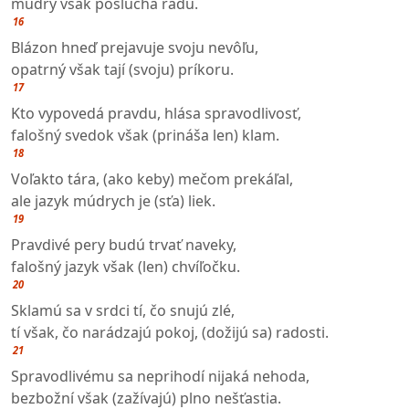
múdry však poslúcha radu.
16
Blázon hneď prejavuje svoju nevôľu,
opatrný však tají (svoju) príkoru.
17
Kto vypovedá pravdu, hlása spravodlivosť,
falošný svedok však (prináša len) klam.
18
Voľakto tára, (ako keby) mečom prekáľal,
ale jazyk múdrych je (sťa) liek.
19
Pravdivé pery budú trvať naveky,
falošný jazyk však (len) chvíľočku.
20
Sklamú sa v srdci tí, čo snujú zlé,
tí však, čo narádzajú pokoj, (dožijú sa) radosti.
21
Spravodlivému sa neprihodí nijaká nehoda,
bezbožní však (zažívajú) plno nešťastia.