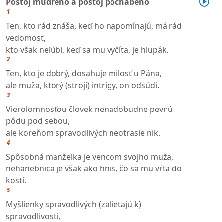
Postoj múdreho a postoj pochabého
1
Ten, kto rád znáša, keď ho napomínajú, má rád
vedomosť,
kto však neľúbi, keď sa mu vyčíta, je hlupák.
2
Ten, kto je dobrý, dosahuje milosť u Pána,
ale muža, ktorý (strojí) intrigy, on odsúdi.
3
Vierolomnosťou človek nenadobudne pevnú
pôdu pod sebou,
ale koreňom spravodlivých neotrasie nik.
4
Spôsobná manželka je vencom svojho muža,
nehanebnica je však ako hnis, čo sa mu vŕta do
kostí.
5
Myšlienky spravodlivých (zalietajú k)
spravodlivosti,