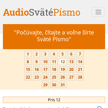
Audio
Sväté
Písmo
"Počúvajte, čítajte a voľne šírte
Sväté Písmo"
1
2
3
4
5
6
7
8
9
10
11
12
13
14
15
16
17
18
19
20
21
22
23
24
25
26
27
28
29
30
31
Pris 12