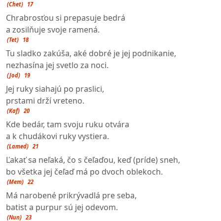
(Chet)
17
Chrabrosťou si prepasuje bedrá
a zosilňuje svoje ramená.
(Tet)
18
Tu sladko zakúša, aké dobré je jej podnikanie,
nezhasína jej svetlo za noci.
(Jod)
19
Jej ruky siahajú po praslici,
prstami drží vreteno.
(Kaf)
20
Kde bedár, tam svoju ruku otvára
a k chudákovi ruky vystiera.
(Lamed)
21
Ľakať sa neľaká, čo s čeľaďou, keď (príde) sneh,
bo všetka jej čeľaď má po dvoch oblekoch.
(Mem)
22
Má narobené prikrývadlá pre seba,
batist a purpur sú jej odevom.
(Nun)
23