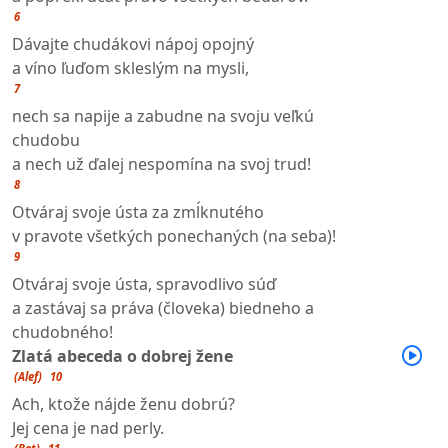
6
Dávajte chudákovi nápoj opojný
a víno ľuďom skleslým na mysli,
7
nech sa napije a zabudne na svoju veľkú
chudobu
a nech už ďalej nespomína na svoj trud!
8
Otváraj svoje ústa za zmĺknutého
v pravote všetkých ponechaných (na seba)!
9
Otváraj svoje ústa, spravodlivo súď
a zastávaj sa práva (človeka) biedneho a
chudobného!
Zlatá abeceda o dobrej žene
(Alef)
10
Ach, ktože nájde ženu dobrú?
Jej cena je nad perly.