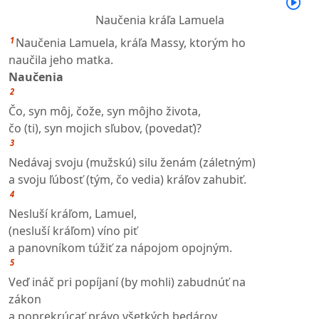
Naučenia kráľa Lamuela
1
Naučenia Lamuela, kráľa Massy, ktorým ho
naučila jeho matka.
Naučenia
2
Čo, syn môj, čože, syn môjho života,
čo (ti), syn mojich sľubov, (povedať)?
3
Nedávaj svoju (mužskú) silu ženám (záletným)
a svoju ľúbosť (tým, čo vedia) kráľov zahubiť.
4
Nesluší kráľom, Lamuel,
(nesluší kráľom) víno piť
a panovníkom túžiť za nápojom opojným.
5
Veď ináč pri popíjaní (by mohli) zabudnúť na
zákon
a poprekrúcať právo všetkých bedárov.