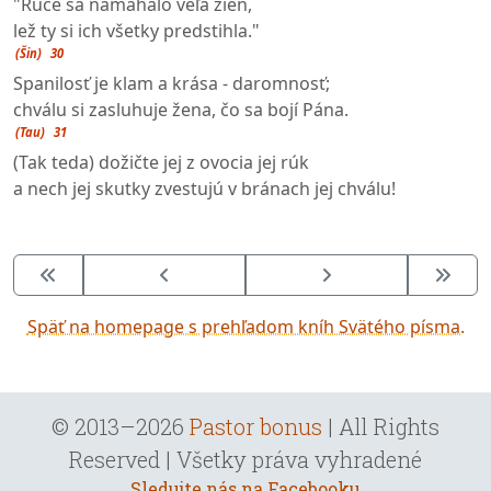
"Rúče sa namáhalo veľa žien,
lež ty si ich všetky predstihla."
(Šin)
30
Spanilosť je klam a krása - daromnosť;
chválu si zasluhuje žena, čo sa bojí Pána.
(Tau)
31
(Tak teda) dožičte jej z ovocia jej rúk
a nech jej skutky zvestujú v bránach jej chválu!
Späť na homepage s prehľadom kníh Svätého písma.
© 2013–2026
Pastor bonus
| All Rights
Reserved | Všetky práva vyhradené
Sledujte nás na Facebooku