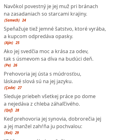
Navôkol povestný je jej muž pri bránach
na zasadaniach so starcami krajiny.
(Samech)
24
Speňažuje tiež jemné šatstvo, ktoré vyrába,
a kupcom odpredáva opasky.
(Ajin)
25
Ako jej svedčia moc a krása za odev,
tak s úsmevom sa díva na budúci deň.
(Pe)
26
Prehovoria jej ústa s múdrosťou,
láskavé slová sú na jej jazyku.
(Çade)
27
Sleduje priebeh všetkej práce po dome
a nejedáva z chleba záhaľčivého.
(Qof)
28
Keď prehovoria jej synovia, dobrorečia jej
a jej manžel zahŕňa ju pochvalou:
(Reš)
29