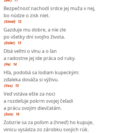
(Bet)
11
Bezpečnosť nachodí srdce jej muža v nej,
bo núdze o zisk niet.
(Gimel)
12
Gazduje mu dobre, a nie zle
po všetky dni svojho života.
(Dalet)
13
Dbá veľmi o vlnu a o ľan
a radostne jej ide práca od ruky.
(He)
14
Hľa, podobá sa lodiam kupeckým:
zďaleka dováža si výživu.
(Vau)
15
Veď vstáva ešte za noci
a rozdeľuje pokrm svojej čeľadi
a prácu svojim dievčatám.
(Zain)
16
Zobzrie sa za poľom a (hneď) ho kupuje,
vinicu vysádza zo zárobku svojich rúk.