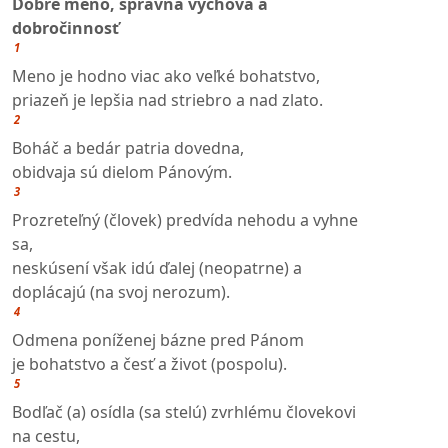
Dobré meno, správna výchova a
dobročinnosť
1
Meno je hodno viac ako veľké bohatstvo,
priazeň je lepšia nad striebro a nad zlato.
2
Boháč a bedár patria dovedna,
obidvaja sú dielom Pánovým.
3
Prozreteľný (človek) predvída nehodu a vyhne
sa,
neskúsení však idú ďalej (neopatrne) a
doplácajú (na svoj nerozum).
4
Odmena poníženej bázne pred Pánom
je bohatstvo a česť a život (pospolu).
5
Bodľač (a) osídla (sa stelú) zvrhlému človekovi
na cestu,