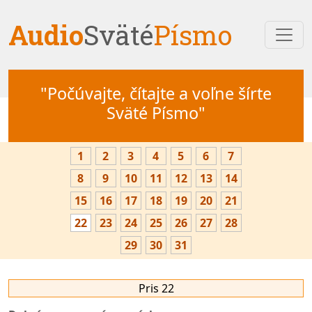
Audio
Sväté
Písmo
"Počúvajte, čítajte a voľne šírte
Sväté Písmo"
1
2
3
4
5
6
7
8
9
10
11
12
13
14
15
16
17
18
19
20
21
22
23
24
25
26
27
28
29
30
31
Pris 22