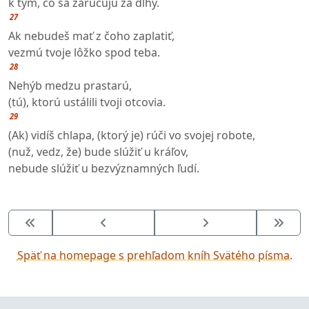
k tým, čo sa zaručujú za dlhy.
27
Ak nebudeš mať z čoho zaplatiť,
vezmú tvoje lôžko spod teba.
28
Nehýb medzu prastarú,
(tú), ktorú ustálili tvoji otcovia.
29
(Ak) vidíš chlapa, (ktorý je) rúči vo svojej robote,
(nuž, vedz, že) bude slúžiť u kráľov,
nebude slúžiť u bezvýznamných ľudí.
Späť na homepage s prehľadom kníh Svätého písma.