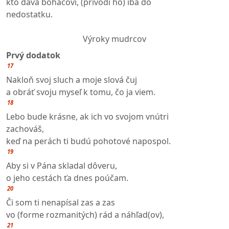
kto dáva boháčovi, (privodí ho) iba do
nedostatku.
Výroky mudrcov
Prvý dodatok
17
Nakloň svoj sluch a moje slová čuj
a obráť svoju myseľ k tomu, čo ja viem.
18
Lebo bude krásne, ak ich vo svojom vnútri
zachováš,
keď na perách ti budú pohotové napospol.
19
Aby si v Pána skladal dôveru,
o jeho cestách ťa dnes poúčam.
20
Či som ti nenapísal zas a zas
vo (forme rozmanitých) rád a náhľad(ov),
21