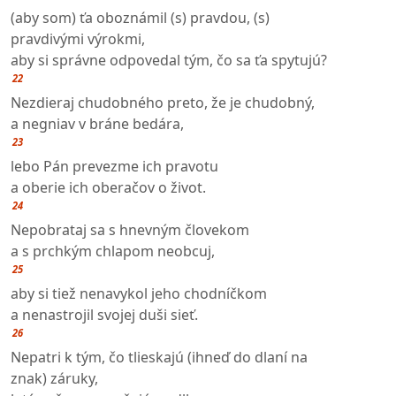
(aby som) ťa oboznámil (s) pravdou, (s)
pravdivými výrokmi,
aby si správne odpovedal tým, čo sa ťa spytujú?
22
Nezdieraj chudobného preto, že je chudobný,
a negniav v bráne bedára,
23
lebo Pán prevezme ich pravotu
a oberie ich oberačov o život.
24
Nepobrataj sa s hnevným človekom
a s prchkým chlapom neobcuj,
25
aby si tiež nenavykol jeho chodníčkom
a nenastrojil svojej duši sieť.
26
Nepatri k tým, čo tlieskajú (ihneď do dlaní na
znak) záruky,