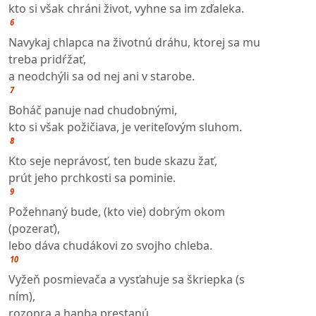
kto si však chráni život, vyhne sa im zďaleka.
6
Navykaj chlapca na životnú dráhu, ktorej sa mu
treba pridŕžať,
a neodchýli sa od nej ani v starobe.
7
Boháč panuje nad chudobnými,
kto si však požičiava, je veriteľovým sluhom.
8
Kto seje neprávosť, ten bude skazu žať,
prút jeho prchkosti sa pominie.
9
Požehnaný bude, (kto vie) dobrým okom
(pozerať),
lebo dáva chudákovi zo svojho chleba.
10
Vyžeň posmievača a vysťahuje sa škriepka (s
ním),
rozopra a hanba prestanú.