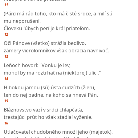
11
(Pán) má rád toho, kto má čisté srdce, a milí sú
mu neporušení.
Človeku ľúbych perí je kráľ priateľom.
12
Oči Pánove (všetko) strážia bedlivo,
zámery vierolomníkov však obracia navnivoč.
13
Leňoch hovorí: "Vonku je lev,
mohol by ma roztrhať na (niektorej) ulici."
14
Hlbokou jamou (sú) ústa cudzích (žien),
ten do nej padne, na koho sa hnevá Pán.
15
Bláznovstvo väzí v srdci chlapčaťa,
trestajúci prút ho však stadiaľ vyženie.
16
Utlačovateľ chudobného množí jeho (majetok),