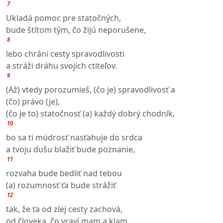
7
Ukladá pomoc pre statočných,
bude štítom tým, čo žijú neporušene,
8
lebo chráni cesty spravodlivosti
a stráži dráhu svojich ctiteľov.
9
(Až) vtedy porozumieš, (čo je) spravodlivosť a
(čo) právo (je),
(čo je to) statočnosť (a) každý dobrý chodník,
10
bo sa ti múdrosť nasťahuje do srdca
a tvoju dušu blažiť bude poznanie,
11
rozvaha bude bedliť nad tebou
(a) rozumnosť ťa bude strážiť
12
tak, že ťa od zlej cesty zachová,
od človeka, čo vraví mam a klam,