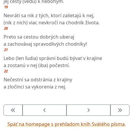
jej cesty (vedú) k nebohým.
19
Nevráti sa nik z tých, ktorí zalietajú k nej,
(nik z nich) viac nevkročí na chodník života.
20
Preto sa cestou dobrých uberaj
a zachovávaj spravodlivých chodníky!
21
Lebo (len ľudia) správni budú bývať v krajine
a zostanú v nej (iba) počestní.
22
Nečestní sa odstránia z krajiny
a zločinci sa vykorenia z nej.
Späť na homepage s prehľadom kníh Svätého písma.