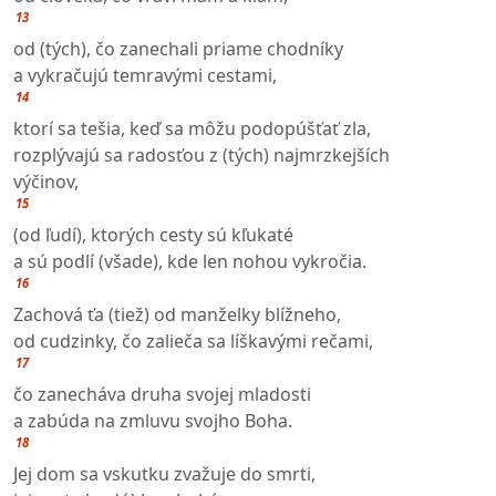
13
od (tých), čo zanechali priame chodníky
a vykračujú temravými cestami,
14
ktorí sa tešia, keď sa môžu podopúšťať zla,
rozplývajú sa radosťou z (tých) najmrzkejších
výčinov,
15
(od ľudí), ktorých cesty sú kľukaté
a sú podlí (všade), kde len nohou vykročia.
16
Zachová ťa (tiež) od manželky blížneho,
od cudzinky, čo zalieča sa líškavými rečami,
17
čo zanecháva druha svojej mladosti
a zabúda na zmluvu svojho Boha.
18
Jej dom sa vskutku zvažuje do smrti,