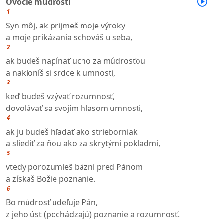
Ovocie múdrosti
1
Syn môj, ak prijmeš moje výroky
a moje prikázania schováš u seba,
2
ak budeš napínať ucho za múdrosťou
a nakloníš si srdce k umnosti,
3
keď budeš vzývať rozumnosť,
dovolávať sa svojím hlasom umnosti,
4
ak ju budeš hľadať ako strieborniak
a sliediť za ňou ako za skrytými pokladmi,
5
vtedy porozumieš bázni pred Pánom
a získaš Božie poznanie.
6
Bo múdrosť udeľuje Pán,
z jeho úst (pochádzajú) poznanie a rozumnosť.