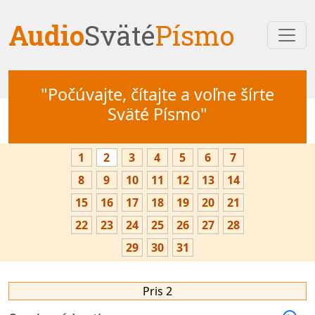
Audio
Sväté
Písmo
"Počúvajte, čítajte a voľne šírte
Sväté Písmo"
1
2
3
4
5
6
7
8
9
10
11
12
13
14
15
16
17
18
19
20
21
22
23
24
25
26
27
28
29
30
31
Pris 2