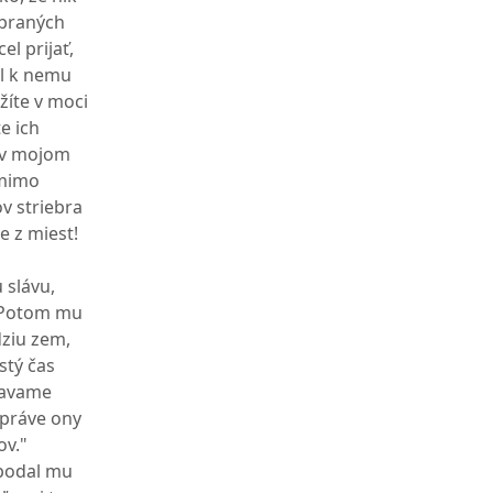
ybraných
el prijať,
l k nemu
žíte v moci
te ich
t v mojom
 mimo
ov striebra
e z miest!
 slávu,
. Potom mu
dziu zem,
stý čas
žiavame
 práve ony
ov."
 podal mu