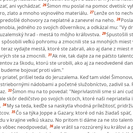
26
ať, ani vychádzať.
Šimon mu poslal na pomoc dvetisíc v
27
bro, zlato a mnoho vojnového materiálu.
Lenže on to nechc
28
y predošlé dohovory za neplatné a zanevrel na neho.
Posla
enobia, jedného zo svojich dôverníkov, a odkázal mu: "Vy dr
29
ruzalemský hrad - mestá to môjho kráľovstva.
Spustošili s
ste spôsobili veľkú pohromu a zmocnili ste sa mnohých mies
 teraz vydajte mestá, ktoré ste zabrali, ako aj dane z miest
31
orých ste sa zmocnili.
Ak nie, tak dajte za ne päťsto talent
lentov za škodu, ktorú ste urobili, ako aj za neodvedené dan
 budeme bojovať proti vám."
 priateľ, prišiel teda do Jeruzalema. Keď tam videl Šimonovu
a striebornými nádobami a početné služobníctvo, zadivil sa
33
az.
Šimon mu na to povedal: "Neprivlastnili sme si ani cu
ale skôr dedičstvo po svojich otcoch, ktoré naši nepriatelia i
34
.
My sa teda, keďže sa naskytla vhodná príležitosť, pridr
35
tcov.
Čo sa týka Joppe a Gazary, ktoré od nás žiadaš späť,
u v krajine veľkú skazu. No pritom ti dáme za ne sto talent
36
o vôbec neodpovedal,
ale vrátil sa rozzúrený ku kráľovi a