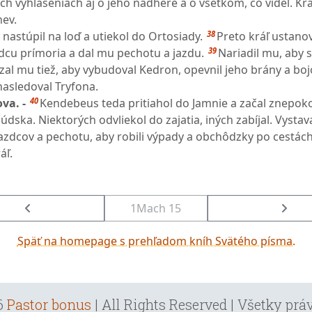
h vyhláseniach aj o jeho nádhere a o všetkom, čo videl. Krá
nev.
38
nastúpil na loď a utiekol do Ortosiady.
Preto kráľ ustanov
39
cu prímoria a dal mu pechotu a jazdu.
Nariadil mu, aby s
zal mu tiež, aby vybudoval Kedron, opevnil jeho brány a boj
nasledoval Tryfona.
40
va. -
Kendebeus teda pritiahol do Jamnie a začal znepoko
údska. Niektorých odvliekol do zajatia, iných zabíjal. Vysta
jazdcov a pechotu, aby robili výpady a obchôdzky po cestách
áľ.
1Mach 15
Späť na homepage s prehľadom kníh Svätého písma.
6
Pastor bonus
| All Rights Reserved | Všetky pr