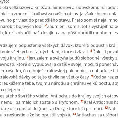
kýto:
siela veľkňazovi a kniežaťu Šimonovi a židovskému národu 
níci sa zmocnili kráľovstva našich otcov. Ja však chcem upla
ovu ho priviesť do predošlého stavu. Preto som si najal mn
4
 narobiť bojových lodí.
Zaumienil som si totiž vystúpiť na 
h, ktorí znivočili našu krajinu a na púšť obrátili mnoho mies
tvrdzujem odpustenie všetkých dávok, ktoré ti odpustili král
6
enie všetkých ostatných daní, ktoré ti zľavili.
Ďalej ti povo
7
voju krajinu.
Jeruzalem a svätyňa budú slobodné; všetky z
 pevnosti, ktoré si vybudoval a držíš v svojej moci, ti ponech
ťam) všetko, čo dlhuješ kráľovskej pokladnici, a nabudúce ti
9
áľovské dávky od tejto chvíle na všetky časy.
Keď sa raz 
 preukážeme tebe, tvojmu národu a chrámu veľkú poctu, ab
o celej zemi."
iateho štvrtého vtiahol Antiochus do krajiny svojich otcov
11
 k nemu; iba málo ich zostalo s Tryfonom.
Kráľ Antiochus h
12
úteku sa dostal do (mesta) Dory, ktoré leží pri mori.
Nahli
13
lo nešťastie a že ho opustili vojská.
Antiochus sa utábori