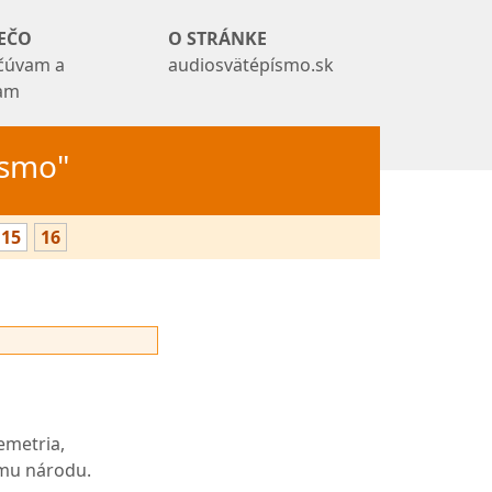
EČO
O STRÁNKE
čúvam a
audiosvätépísmo.sk
tam
Písmo"
15
16
emetria,
ému národu.