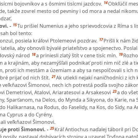
14
isícmi bojovníkov a s ôsmimi tisícmi jazdcov.
Obkľúčil mes
lode, takže zovrel mesto od pevniny i od mora a nedal nikom
ádzať.
15
vi. -
Tu prišiel Numenius a jeho sprievodcovia z Ríma s li
bsah bol tento:
17
onzul, posiela kráľovi Ptolemeovi pozdrav.
Prišli k nám ži
iatelia, aby obnovili bývalé priateľstvo a spojenectvo. Poslal
18
19
idovský národ
a priniesli zlatý štít v cene tisíc mín.
Rozhod
a krajinám, aby nezamýšľali podnikať proti nim nič zlé a ti
m, proti ich mestám a územiam a aby sa nespolčovali s ich n
21
ré prijať od nich štít.
Ak utiekli nejakí naničhodníci z ich 
te veľkňazovi Šimonovi, nech ich potrestá podľa svojho záko
23
ľovi Demetriovi, Atalovi, Ariaratesovi a Arsakesovi
a do vše
y, Sparťanom, na Delos, do Mynda a Sikyona, do Karie, na
 do Halikarnasa, na Rodus, do Faselidy, na Kos, do Sidy, na 
 na Cyprus a do Cyrény.
ali veľkňazovi Šimonovi.
25
je proti Šimonovi. -
Kráľ Antiochus naďalej táboril pri D
é posily, nastaval dobývacích strojov a uzavrel Tryfona natoľ