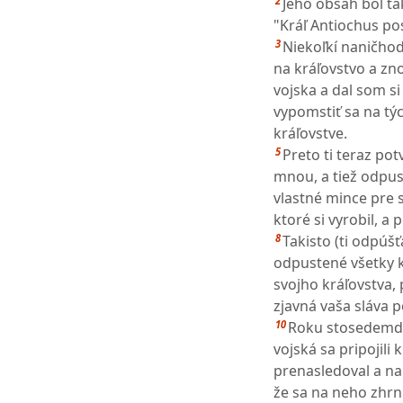
2
Jeho obsah bol ta
"Kráľ Antiochus po
3
Niekoľkí naničhod
na kráľovstvo a zn
vojska a dal som si
vypomstiť sa na týc
kráľovstve.
5
Preto ti teraz po
mnou, a tiež odpust
vlastné mince pre s
ktoré si vyrobil, a
8
Takisto (ti odpúš
odpustené všetky kr
svojho kráľovstva,
zjavná vaša sláva p
10
Roku stosedemdes
vojská sa pripojili
prenasledoval a na 
že sa na neho zhrnu