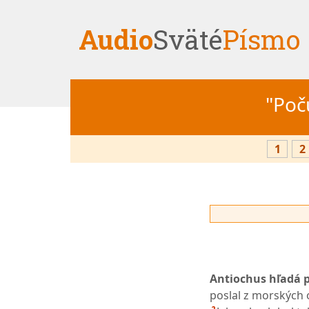
Audio
Sväté
Písmo
"Počú
1
2
Antiochus hľadá p
poslal z morských 