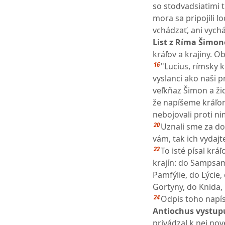
so stodvadsiatimi t
mora sa pripojili 
vchádzať, ani vych
List z Ríma Šimono
kráľov a krajiny. O
16
"Lucius, rímsky k
vyslanci ako naši pr
veľkňaz Šimon a ž
že napíšeme kráľom 
nebojovali proti ni
20
Uznali sme za dob
vám, tak ich vydaj
22
To isté písal krá
krajín: do Sampsam
Pamfýlie, do Lýcie,
Gortyny, do Knida,
24
Odpis toho napís
Antiochus vystupu
privádzal k nej nov