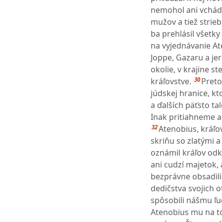
nemohol ani vchádz
mužov a tiež strie
ba prehlásil všetk
na vyjednávanie At
Joppe, Gazaru a je
okolie, v krajine 
30
kráľovstve.
Preto
júdskej hranice, kt
a ďalších päťsto ta
Inak pritiahneme a
32
Atenobius, kráľov
skriňu so zlatými 
oznámil kráľov odk
ani cudzí majetok, 
bezprávne obsadili
dedičstva svojich o
spôsobili nášmu ľud
Atenobius mu na t