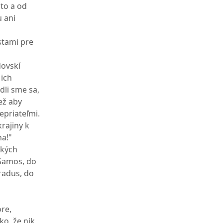
to a od
u ani
stami pre
dovskí
 ich
li sme sa,
ež aby
epriateľmi.
krajiny k
na!"
tkých
 Samos, do
Aradus, do
ore,
ko, že nik