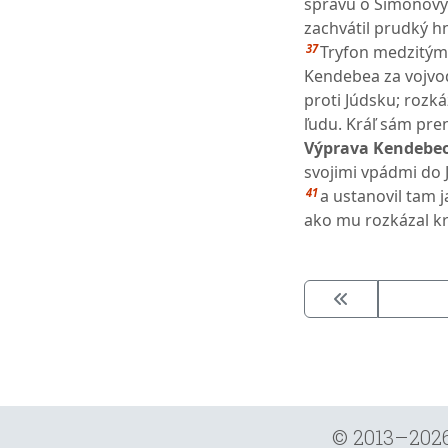
správu o Šimonovýc
zachvátil prudký h
37
Tryfon medzitým 
Kendebea za vojvod
proti Júdsku; rozká
ľudu. Kráľ sám pre
Výprava Kendebeo
svojimi vpádmi do J
41
a ustanovil tam 
ako mu rozkázal kr
© 2013–202