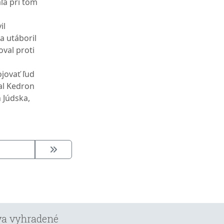
ľa pri tom
il
a utáboril
oval proti
jovať ľud
val Kedron
 Júdska,
áva vyhradené