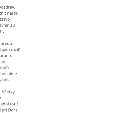
pozdrav.
tniť nárok
ožstvo
pevninu a
t v
i predo
ľujem raziť
brane,
ávam.
 budú
zmocníme
y bola
. Všetky
o
adol totiž,
l pri Dore