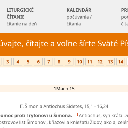
LITURGICKÉ
KALENDÁR
PR
ČÍTANIE
počúvania /
po
čítanie na deň
čítania
čí
vajte, čítajte a voľne šírte Sväté 
3
4
5
6
7
8
9
10
11
12
13
14
1Mach 15
II. Šimon a Antiochus Sidetes,
15,1 - 16,24
1
omoc proti Tryfonovi u Šimona. -
Antiochus, syn kráľa D
ostrovov list Šimonovi, kňazovi a kniežaťu Židov, ako aj cel