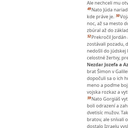
Ale nechceli mu otv
49
Nato Júda nariadi
50
kde práve je.
Voj
noc, až sa mesto d
zbúral až do základ
52
Prekročil Jordán 
zostávali pozadu, 
nedošli do júdskej 
celostné žertvy, pr
Nezdar Jozefa a Az
brat Šimon v Galil
dopočuli sa o ich 
meno a poďme bojo
vojska rozkaz a vyti
59
Nato Gorgiáš vyt
boli odrazení a za
dvetisíc mužov. Tak
bratov, ale snívali
dostalo Izraelu vy