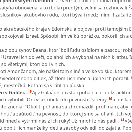
i pohanskými národmi. -
Keď sa okolití pohania dopočuli,
2
vätyňa obnovená, ako (bola) predtým, veľmi sa rozhnevali
íslušníkov Jakubovho rodu, ktorí bývali medzi nimi. I začali z
 do akrabatského kraja v Edomsku a bojoval proti tamojším
okojovali Izrael. Spôsobil im veľkú porážku, pokoril ich a 
na zlobu synov Beana, ktorí boli ľudu osídlom a pascou; robi
5
Uzavrel ich do veží, obľahol ich a vykonal na nich kliatbu. 
so všetkými, ktorí boli v nich.
oti Amončanom, ale našiel tam silné a veľké vojsko, ktorému
 zviedol mnoho bitiek, až zlomil ich moc a úplne ich porazil.
té) mestečká. Potom sa vrátil do Júdska.
9
 v Galilei. -
Aj v Galaáde povstali pohania proti Izraelitom
10
ch vyhubili. Oni však utiekli do pevnosti Datemy
a poslali
hto znenia: "Okolití pohania sa zhromaždili proti nám, aby ná
ahnuť a zaútočiť na pevnosť, do ktorej sme sa utiahli. Ich vo
13
íď hneď a vytrhni nás z ich ruky! Už mnohí z nás padli.
Vše
sú pobití; ich manželky, deti a zásoby odviedli do zajatia. Pob