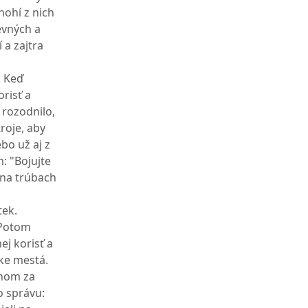
nohí z nich
evných a
 a zajtra
. Keď
risť a
 rozodnilo,
troje, aby
ebo už aj z
: "Bojujte
 na trúbach
tek.
Potom
ej korisť a
ske mestá.
onom za
o správu: