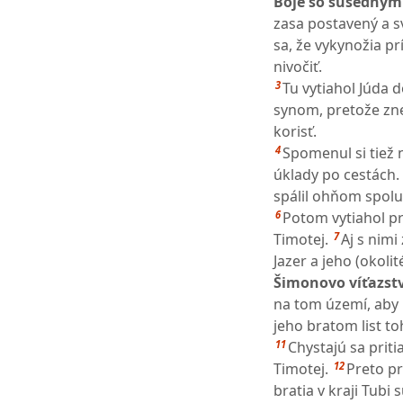
Boje so susedným
zasa postavený a s
sa, že vykynožia pr
nivočiť.
3
Tu vytiahol Júda
synom, pretože znep
korisť.
4
Spomenul si tiež 
úklady po cestách.
spálil ohňom spolu 
6
Potom vytiahol pr
7
Timotej.
Aj s nimi
Jazer a jeho (okoli
Šimonovo víťazstvo
na tom území, aby i
jeho bratom list to
11
Chystajú sa priti
12
Timotej.
Preto pr
bratia v kraji Tubi 