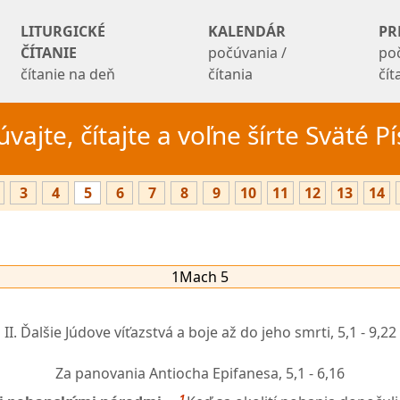
LITURGICKÉ
KALENDÁR
PR
ČÍTANIE
počúvania /
po
čítanie na deň
čítania
čí
vajte, čítajte a voľne šírte Sväté 
3
4
5
6
7
8
9
10
11
12
13
14
1Mach 5
II. Ďalšie Júdove víťazstvá a boje až do jeho smrti,
5,1 - 9,22
Za panovania Antiocha Epifanesa,
5,1 - 6,16
1