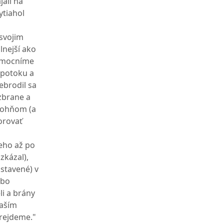
jali na
ytiahol
 svojim
lnejší ako
 zmocníme
i potoku a
rebrodil sa
zbrane a
m ohňom (a
orovať
ieho až po
zkázal),
ostavené) v
ebo
li a brány
vaším
prejdeme."