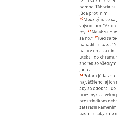
"Zišli sa k nim všet
pomoc. Táboria za 
Júda proti nim.
40
Medzitým, čo sa 
vojvodcom: "Ak on 
41
my.
Ale ak sa b
42
sa ho."
Keď sa te
nariadil im toto: "
najprv on a za ním
utekali do chrámu 
zhorel) so všetkým
Júdovi.
45
Potom Júda zhrom
najväčšieho, aj ich
aby sa odobrali do 
priesmyku a veľmi 
prostriedkom neho 
zatarasili kamením
územím, aby sme moh