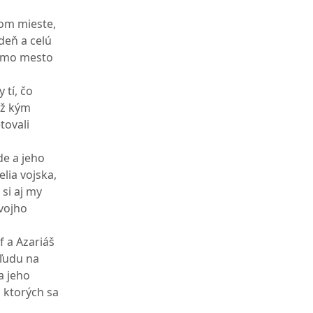
tom mieste,
deň a celú
samo mesto
 tí, čo
až kým
tovali
de a jeho
elia vojska,
 si aj my
vojho
f a Azariáš
 ľudu na
a jeho
 ktorých sa