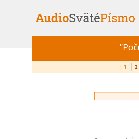
Audio
Sväté
Písmo
"Počú
1
2