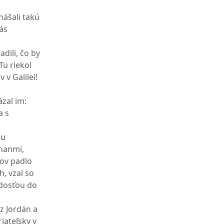
inášali takú
nás
dili, čo by
Tu riekol
 v Galilei!
ázal im:
a s
du
ohanmi,
ov padlo
h, vzal so
adosťou do
z Jordán a
riateľsky v