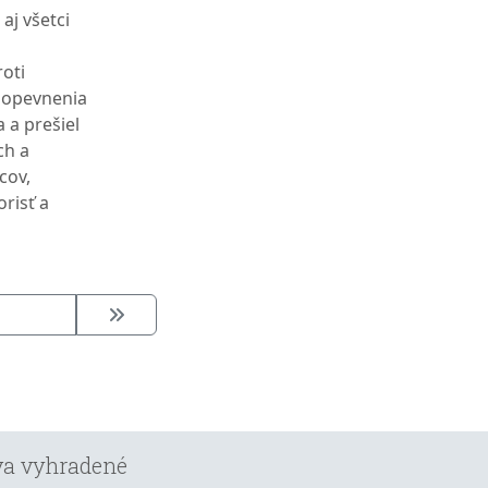
aj všetci
roti
o opevnenia
 a prešiel
ch a
cov,
orisť a
áva vyhradené