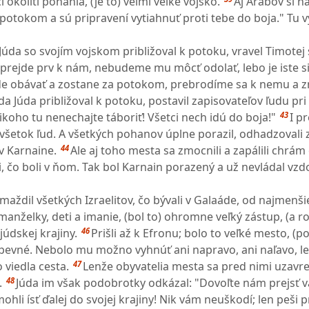
ci okolití pohania, (je to) veľmi veľké vojsko.
Aj Arabov si na
potokom a sú pripravení vytiahnuť proti tebe do boja." Tu v
Júda so svojím vojskom približoval k potoku, vravel Timotej
prejde prv k nám, nebudeme mu môcť odolať, lebo je iste si
ude obávať a zostane za potokom, prebrodíme sa k nemu a
da Júda približoval k potoku, postavil zapisovateľov ľudu pr
43
Nikoho tu nenechajte táboriť! Všetci nech idú do boja!"
I p
 všetok ľud. A všetkých pohanov úplne porazil, odhadzovali 
44
v Karnaine.
Ale aj toho mesta sa zmocnili a zapálili chrá
i, čo boli v ňom. Tak bol Karnain porazený a už nevládal vzd
aždil všetkých Izraelitov, čo bývali v Galaáde, od najmenš
 manželky, deti a imanie, (bol to) ohromne veľký zástup, (a ro
46
júdskej krajiny.
Prišli až k Efronu; bolo to veľké mesto, (p
pevné. Nebolo mu možno vyhnúť ani napravo, ani naľavo, l
47
viedla cesta.
Lenže obyvatelia mesta sa pred nimi uzavre
48
.
Júda im však podobrotky odkázal: "Dovoľte nám prejsť 
li ísť ďalej do svojej krajiny! Nik vám neuškodí; len peši 