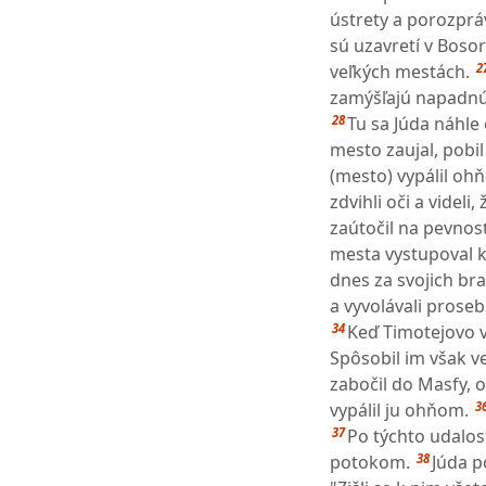
ústrety a porozpráv
sú uzavretí v Boso
2
veľkých mestách.
zamýšľajú napadnúť 
28
Tu sa Júda náhle
mesto zaujal, pobi
(mesto) vypálil oh
zdvihli oči a videl
zaútočil na pevnosť
mesta vystupoval k
dnes za svojich bra
a vyvolávali proseb
34
Keď Timotejovo v
Spôsobil im však v
zabočil do Masfy, ob
3
vypálil ju ohňom.
37
Po týchto udalos
38
potokom.
Júda p