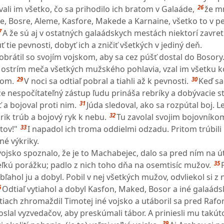
26
ali im všetko, čo sa prihodilo ich bratom v Galaáde,
že m
re, Bosre, Aleme, Kasfore, Makede a Karnaine, všetko to v p
7
A že sú aj v ostatných galaádskych mestách niektorí zavretí
tie pevnosti, dobyť ich a zničiť všetkých v jediný deň.
 obrátil so svojím vojskom, aby sa cez púšť dostal do Bosory
l ostrím meča všetkých mužského pohlavia, vzal im všetku ko
29
30
ňom.
V noci sa odtiaľ pobral a tiahli až k pevnosti.
Keď sa
i, že nespočítateľný zástup ľudu prináša rebríky a dobývacie s
31
 a bojoval proti nim.
Júda sledoval, ako sa rozpútal boj. L
32
rik trúb a bojový ryk k nebu.
Tu zavolal svojim bojovníkom
33
tov!"
I napadol ich troma oddielmi odzadu. Pritom trúbili
né výkriky.
ojsko spoznalo, že je to Machabejec, dalo sa pred ním na ú
35
eľkú porážku; padlo z nich toho dňa na osemtisíc mužov.
ľahol ju a dobyl. Pobil v nej všetkých mužov, odvliekol si z n
6
Odtiaľ vytiahol a dobyl Kasfon, Maked, Bosor a iné galaád
tiach zhromaždil Timotej iné vojsko a utáboril sa pred Raf
oslal vyzvedačov, aby preskúmali tábor. A priniesli mu takút
39