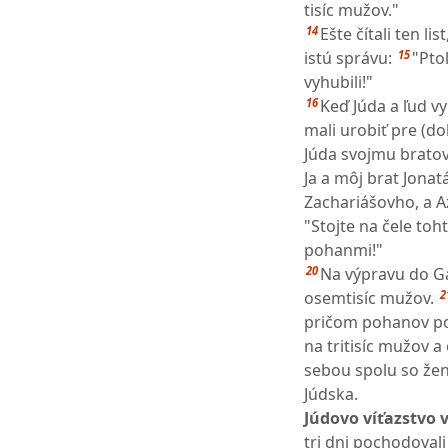
tisíc mužov."
14
Ešte čítali ten li
15
istú správu:
"Pto
vyhubili!"
16
Keď Júda a ľud vy
mali urobiť pre (do
Júda svojmu bratovi
Ja a môj brat Jona
Zachariášovho, a Az
"Stojte na čele toh
pohanmi!"
20
Na výpravu do Ga
2
osemtisíc mužov.
pričom pohanov por
na tritisíc mužov a 
sebou spolu so žen
Júdska.
Júdovo víťazstvo 
tri dni pochodovali