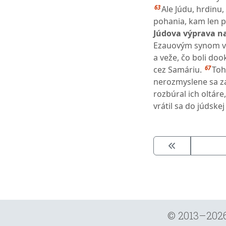
63
Ale Júdu, hrdinu, 
pohania, kam len pr
Júdova výprava na
Ezauovým synom v j
a veže, čo boli doo
67
cez Samáriu.
Toh
nerozmyslene sa za
rozbúral ich oltáre
vrátil sa do júdskej
© 2013–202