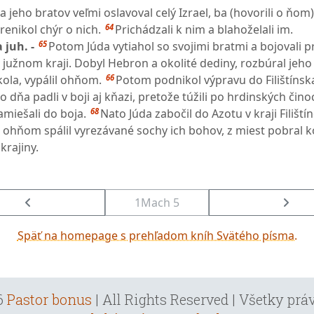
a jeho bratov veľmi oslavoval celý Izrael, ba (hovorili o ňom) 
64
enikol chýr o nich.
Prichádzali k nim a blahoželali im.
65
 juh. -
Potom Júda vytiahol so svojimi bratmi a bojovali p
užnom kraji. Dobyl Hebron a okolité dediny, rozbúral jeh
66
kola, vypálil ohňom.
Potom podnikol výpravu do Filištínska
o dňa padli v boji aj kňazi, pretože túžili po hrdinských čino
68
miešali do boja.
Nato Júda zabočil do Azotu v kraji Filištín
, ohňom spálil vyrezávané sochy ich bohov, z miest pobral k
 krajiny.
1Mach 5
Späť na homepage s prehľadom kníh Svätého písma.
6
Pastor bonus
| All Rights Reserved | Všetky pr