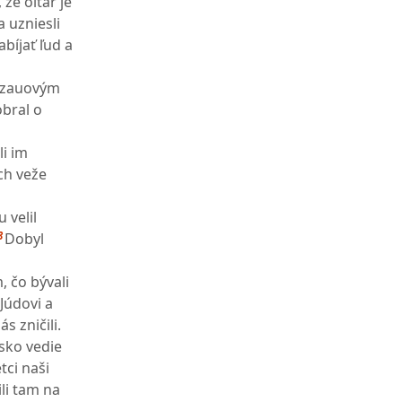
 že oltár je
a uzniesli
abíjať ľud a
 Ezauovým
obral o
li im
Ich veže
 velil
8
Dobyl
, čo bývali
 Júdovi a
s zničili.
jsko vedie
tci naši
ili tam na