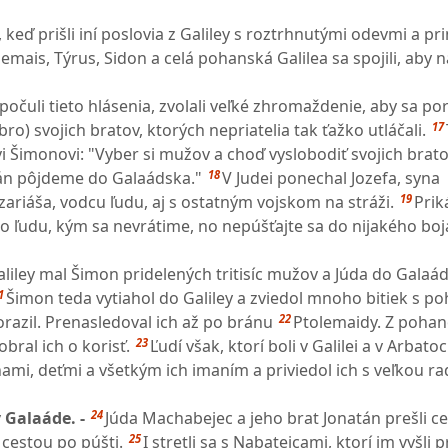
st, keď prišli iní poslovia z Galiley s roztrhnutými odevmi a pr
lemais, Týrus, Sidon a celá pohanská Galilea sa spojili, aby 
počuli tieto hlásenia, zvolali veľké zhromaždenie, aby sa pora
17
bro) svojich bratov, ktorých nepriatelia tak ťažko utláčali.
 Šimonovi: "Vyber si mužov a choď vyslobodiť svojich bratov
18
tán pôjdeme do Galaádska."
V Judei ponechal Jozefa, syna
19
ariáša, vodcu ľudu, aj s ostatným vojskom na stráži.
Prik
to ľudu, kým sa nevrátime, no nepúšťajte sa do nijakého boj
liley mal Šimon pridelených tritisíc mužov a Júda do Galaá
1
Šimon teda vytiahol do Galiley a zviedol mnoho bitiek s p
22
azil. Prenasledoval ich až po bránu
Ptolemaidy. Z pohan
23
obral ich o korisť.
Ľudí však, ktorí boli v Galilei a v Arbatoc
ami, deťmi a všetkým ich imaním a priviedol ich s veľkou r
24
v Galaáde. -
Júda Machabejec a jeho brat Jonatán prešli ce
25
 cestou po púšti.
I stretli sa s Nabatejcami, ktorí im vyšli p