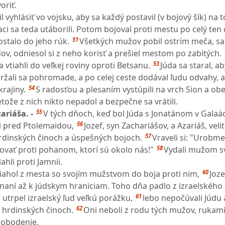
oriť.
l vyhlásiť vo vojsku, aby sa každý postavil (v bojový šík) na 
aci sa teda utáborili. Potom bojoval proti mestu po celý ten 
51
ostalo do jeho rúk.
Všetkých mužov pobil ostrím meča, 
ov, odniesol si z neho korisť a prešiel mestom po zabitých.
53
a vtiahli do veľkej roviny oproti Betsanu.
Júda sa staral, aby
držali sa pohromade, a po celej ceste dodával ľudu odvahy, 
54
krajiny.
S radosťou a plesaním vystúpili na vrch Sion a obe
etože z nich nikto nepadol a bezpečne sa vrátili.
55
ariáša. -
V tých dňoch, keď bol Júda s Jonatánom v Galaá
56
ei pred Ptolemaidou,
Jozef, syn Zachariášov, a Azariáš, velit
57
hrdinských činoch a úspešných bojoch.
Vraveli si: "Urobme
58
vať proti pohanom, ktorí sú okolo nás!"
Vydali mužom s
ahli proti Jamnii.
60
iahol z mesta so svojím mužstvom do boja proti nim,
Joze
hnaní až k júdskym hraniciam. Toho dňa padlo z izraelského
61
 utrpel izraelský ľud veľkú porážku,
lebo nepočúvali Júdu 
62
 o hrdinských činoch.
Oni neboli z rodu tých mužov, rukami
slobodenie.