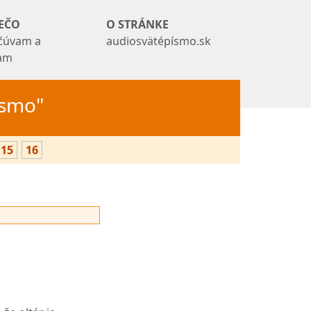
EČO
O STRÁNKE
čúvam a
audiosvätépísmo.sk
tam
Písmo"
15
16