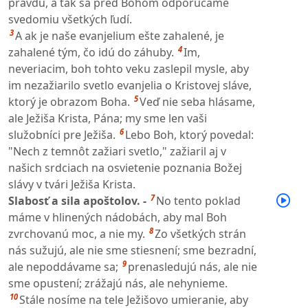
pravdu, a tak sa pred Bohom odporúčame
svedomiu všetkých ľudí.
3
A ak je naše evanjelium ešte zahalené, je
4
zahalené tým, čo idú do záhuby.
Im,
neveriacim, boh tohto veku zaslepil mysle, aby
im nezažiarilo svetlo evanjelia o Kristovej sláve,
5
ktorý je obrazom Boha.
Veď nie seba hlásame,
ale Ježiša Krista, Pána; my sme len vaši
6
služobníci pre Ježiša.
Lebo Boh, ktorý povedal:
"Nech z temnôt zažiari svetlo," zažiaril aj v
našich srdciach na osvietenie poznania Božej
slávy v tvári Ježiša Krista.
7
Slabosť a sila apoštolov. -
No tento poklad
máme v hlinených nádobách, aby mal Boh
8
zvrchovanú moc, a nie my.
Zo všetkých strán
nás sužujú, ale nie sme stiesnení; sme bezradní,
9
ale nepoddávame sa;
prenasledujú nás, ale nie
sme opustení; zrážajú nás, ale nehynieme.
10
Stále nosíme na tele Ježišovo umieranie, aby