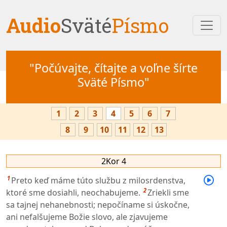
Audio
Sväté
Písmo
"Počúvajte, čítajte a voľne šírte
Sväté Písmo"
1
2
3
4
5
6
7
8
9
10
11
12
13
2Kor 4
1
Preto keď máme túto službu z milosrdenstva,
2
ktoré sme dosiahli, neochabujeme.
Zriekli sme
sa tajnej nehanebnosti; nepočíname si úskočne,
ani nefalšujeme Božie slovo, ale zjavujeme