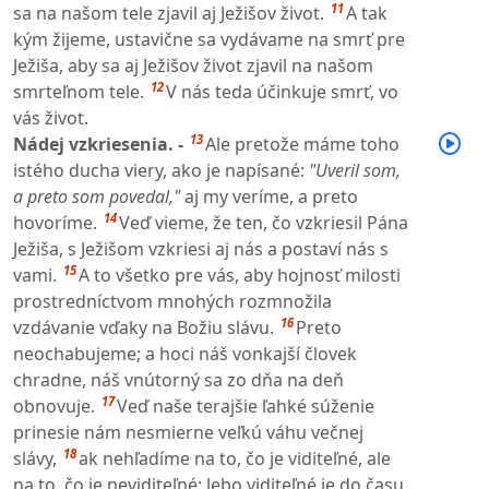
11
sa na našom tele zjavil aj Ježišov život.
A tak
kým žijeme, ustavične sa vydávame na smrť pre
Ježiša, aby sa aj Ježišov život zjavil na našom
12
smrteľnom tele.
V nás teda účinkuje smrť, vo
vás život.
13
Nádej vzkriesenia. -
Ale pretože máme toho
istého ducha viery, ako je napísané:
"Uveril som,
a preto som povedal,"
aj my veríme, a preto
14
hovoríme.
Veď vieme, že ten, čo vzkriesil Pána
Ježiša, s Ježišom vzkriesi aj nás a postaví nás s
15
vami.
A to všetko pre vás, aby hojnosť milosti
prostredníctvom mnohých rozmnožila
16
vzdávanie vďaky na Božiu slávu.
Preto
neochabujeme; a hoci náš vonkajší človek
chradne, náš vnútorný sa zo dňa na deň
17
obnovuje.
Veď naše terajšie ľahké súženie
prinesie nám nesmierne veľkú váhu večnej
18
slávy,
ak nehľadíme na to, čo je viditeľné, ale
na to, čo je neviditeľné; lebo viditeľné je do času,