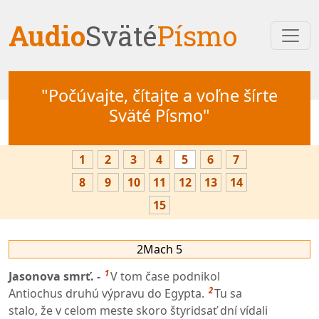
Audio
Sväté
Písmo
"Počúvajte, čítajte a voľne šírte
Sväté Písmo"
1
2
3
4
5
6
7
8
9
10
11
12
13
14
15
2Mach 5
1
Jasonova smrť. -
V tom čase podnikol
2
Antiochus druhú výpravu do Egypta.
Tu sa
stalo, že v celom meste skoro štyridsať dní vídali