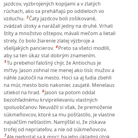
jazdcov, vyzbrojených kopijami a v zlatých
rúchach, ako sa preháňajú po oddieloch vo
3
vzduchu.
Čaty jazdcov boli zošikované,
zvádzali útoky a narážali jedny na druhé. Vrhali
štíty a množstvo oštepov, mávali mečom a lietali
strely, čo bolo žiarenie zlatej výzbroje a
4
všelijakých pancierov.
Preto sa všetci modlili,
aby sa ten úkaz stal dobrým znamením.
5
Tu prebehol falošný chýr, že Antiochus je
mŕtvy. Jason zohnal nie menej ako tisíc mužov a
náhle zaútočil na mesto. Hoci sa aj ľudia zbehli
na múr, mesto bolo nakoniec zaujaté. Menelaus
6
utiekol na hrad.
Jason sa potom oddal
bezohľadnému krviprelievaniu vlastných
spoluobčanov. Neuvážil si však, že premoženie
súkmeňovcov, ktoré sa mu pošťastilo, je vlastne
najväčším nešťastím. Namýšľal si, že získava
trofej od nepriateľov, a nie od súkmeňovcov.
7
Ale nedostal sa k moci; ba jeho úkladný útok