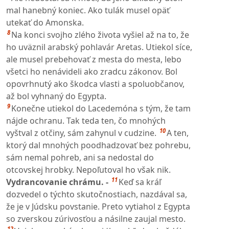
mal hanebný koniec. Ako tulák musel opäť
utekať do Amonska.
8
Na konci svojho zlého života vyšiel až na to, že
ho uväznil arabský pohlavár Aretas. Utiekol síce,
ale musel prebehovať z mesta do mesta, lebo
všetci ho nenávideli ako zradcu zákonov. Bol
opovrhnutý ako škodca vlasti a spoluobčanov,
až bol vyhnaný do Egypta.
9
Konečne utiekol do Lacedemóna s tým, že tam
nájde ochranu. Tak teda ten, čo mnohých
10
vyštval z otčiny, sám zahynul v cudzine.
A ten,
ktorý dal mnohých poodhadzovať bez pohrebu,
sám nemal pohreb, ani sa nedostal do
otcovskej hrobky. Nepoľutoval ho však nik.
11
Vydrancovanie chrámu. -
Keď sa kráľ
dozvedel o týchto skutočnostiach, nazdával sa,
že je v Júdsku povstanie. Preto vytiahol z Egypta
so zverskou zúrivosťou a násilne zaujal mesto.
12