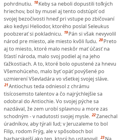
18
pohrdnutiu.
Keby sa neboli dopustili toľkých
hriechov, bol by musel aj tento odstúpiť od
svojej bezočivosti hneď pri vstupe po zbičovaní
ako kedysi Heliodor, ktorého poslal Seleukus
19
poobzerať si pokladnicu.
Pán si však nevyvolil
20
národ pre miesto, ale miesto kvôli ľudu.
Preto
aj to miesto, ktoré malo neskôr mať účasť na
šťastí národa, malo svoj podiel aj na jeho
ťažkostiach. A to, ktoré bolo opustené za hnevu
Všemohúceho, malo byť opäť povýšené po
uzmierení Vševladára vo všetkej svojej sláve.
21
Antiochus teda odniesol z chrámu
tisícosemsto talentov a čo najrýchlejšie sa
odobral do Antiochie. Vo svojej pýche sa
nazdával, že zem urobí splavnou a more zas
22
schodným - v nadutosti svojej mysle.
Zanechal
úradníkov, aby týrali ľud; v Jeruzaleme to bol
Filip, rodom Frýg, ale v spôsoboch bol
23
barbarskejší ako ten, ktorý ho ustanovil.
Na