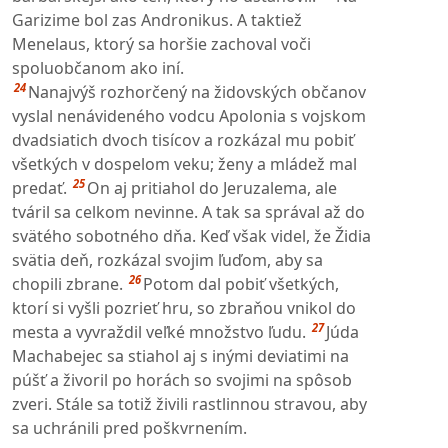
Garizime bol zas Andronikus. A taktiež
Menelaus, ktorý sa horšie zachoval voči
spoluobčanom ako iní.
24
Nanajvýš rozhorčený na židovských občanov
vyslal nenávideného vodcu Apolonia s vojskom
dvadsiatich dvoch tisícov a rozkázal mu pobiť
všetkých v dospelom veku; ženy a mládež mal
25
predať.
On aj pritiahol do Jeruzalema, ale
tváril sa celkom nevinne. A tak sa správal až do
svätého sobotného dňa. Keď však videl, že Židia
svätia deň, rozkázal svojim ľuďom, aby sa
26
chopili zbrane.
Potom dal pobiť všetkých,
ktorí si vyšli pozrieť hru, so zbraňou vnikol do
27
mesta a vyvraždil veľké množstvo ľudu.
Júda
Machabejec sa stiahol aj s inými deviatimi na
púšť a živoril po horách so svojimi na spôsob
zveri. Stále sa totiž živili rastlinnou stravou, aby
sa uchránili pred poškvrnením.