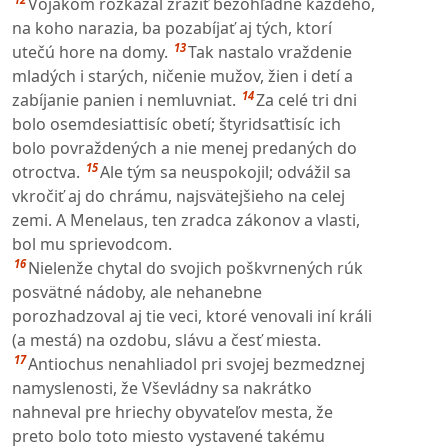
Vojakom rozkázal zraziť bezohľadne každého,
na koho narazia, ba pozabíjať aj tých, ktorí
13
utečú hore na domy.
Tak nastalo vraždenie
mladých i starých, ničenie mužov, žien i detí a
14
zabíjanie panien i nemluvniat.
Za celé tri dni
bolo osemdesiattisíc obetí; štyridsaťtisíc ich
bolo povraždených a nie menej predaných do
15
otroctva.
Ale tým sa neuspokojil; odvážil sa
vkročiť aj do chrámu, najsvätejšieho na celej
zemi. A Menelaus, ten zradca zákonov a vlasti,
bol mu sprievodcom.
16
Nielenže chytal do svojich poškvrnených rúk
posvätné nádoby, ale nehanebne
porozhadzoval aj tie veci, ktoré venovali iní králi
(a mestá) na ozdobu, slávu a česť miesta.
17
Antiochus nenahliadol pri svojej bezmedznej
namyslenosti, že Vševládny sa nakrátko
nahneval pre hriechy obyvateľov mesta, že
preto bolo toto miesto vystavené takému