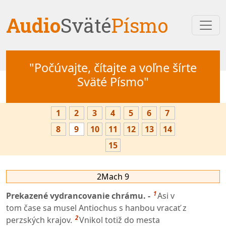
Audio
Sväté
Písmo
"Počúvajte, čítajte a voľne šírte
Sväté Písmo"
1
2
3
4
5
6
7
8
9
10
11
12
13
14
15
2Mach 9
1
Prekazené vydrancovanie chrámu. -
Asi v
tom čase sa musel Antiochus s hanbou vracať z
2
perzských krajov.
Vnikol totiž do mesta