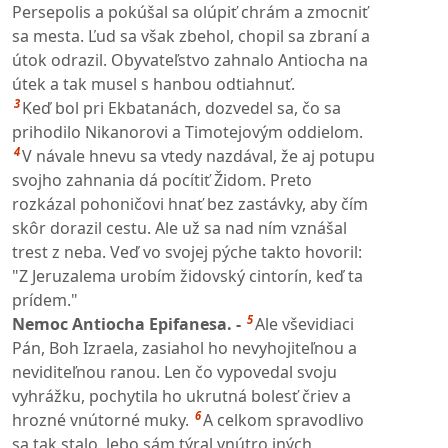
Persepolis a pokúšal sa olúpiť chrám a zmocniť
sa mesta. Ľud sa však zbehol, chopil sa zbraní a
útok odrazil. Obyvateľstvo zahnalo Antiocha na
útek a tak musel s hanbou odtiahnuť.
3
Keď bol pri Ekbatanách, dozvedel sa, čo sa
prihodilo Nikanorovi a Timotejovým oddielom.
4
V návale hnevu sa vtedy nazdával, že aj potupu
svojho zahnania dá pocítiť Židom. Preto
rozkázal pohoničovi hnať bez zastávky, aby čím
skôr dorazil cestu. Ale už sa nad ním vznášal
trest z neba. Veď vo svojej pýche takto hovoril:
"Z Jeruzalema urobím židovský cintorín, keď ta
prídem."
5
Nemoc Antiocha Epifanesa. -
Ale vševidiaci
Pán, Boh Izraela, zasiahol ho nevyhojiteľnou a
neviditeľnou ranou. Len čo vypovedal svoju
vyhrážku, pochytila ho ukrutná bolesť čriev a
6
hrozné vnútorné muky.
A celkom spravodlivo
sa tak stalo, lebo sám týral vnútro iných