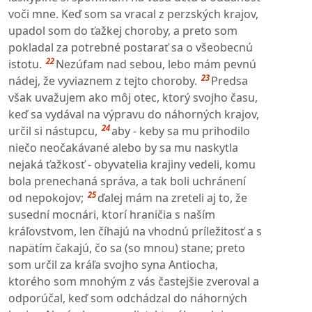
voči mne. Keď som sa vracal z perzských krajov,
upadol som do ťažkej choroby, a preto som
pokladal za potrebné postarať sa o všeobecnú
22
istotu.
Nezúfam nad sebou, lebo mám pevnú
23
nádej, že vyviaznem z tejto choroby.
Predsa
však uvažujem ako môj otec, ktorý svojho času,
keď sa vydával na výpravu do náhorných krajov,
24
určil si nástupcu,
aby - keby sa mu prihodilo
niečo neočakávané alebo by sa mu naskytla
nejaká ťažkosť - obyvatelia krajiny vedeli, komu
bola prenechaná správa, a tak boli uchránení
25
od nepokojov;
ďalej mám na zreteli aj to, že
susední mocnári, ktorí hraničia s naším
kráľovstvom, len číhajú na vhodnú príležitosť a s
napätím čakajú, čo sa (so mnou) stane; preto
som určil za kráľa svojho syna Antiocha,
ktorého som mnohým z vás častejšie zveroval a
odporúčal, keď som odchádzal do náhorných