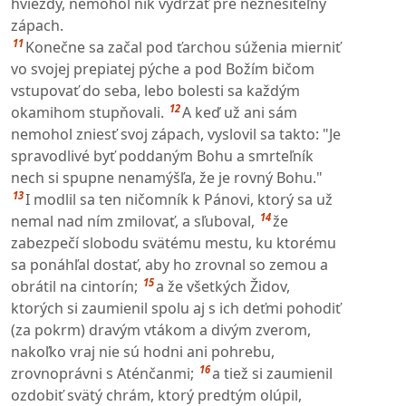
hviezdy, nemohol nik vydržať pre neznesiteľný
zápach.
11
Konečne sa začal pod ťarchou súženia mierniť
vo svojej prepiatej pýche a pod Božím bičom
vstupovať do seba, lebo bolesti sa každým
12
okamihom stupňovali.
A keď už ani sám
nemohol zniesť svoj zápach, vyslovil sa takto: "Je
spravodlivé byť poddaným Bohu a smrteľník
nech si spupne nenamýšľa, že je rovný Bohu."
13
I modlil sa ten ničomník k Pánovi, ktorý sa už
14
nemal nad ním zmilovať, a sľuboval,
že
zabezpečí slobodu svätému mestu, ku ktorému
sa ponáhľal dostať, aby ho zrovnal so zemou a
15
obrátil na cintorín;
a že všetkých Židov,
ktorých si zaumienil spolu aj s ich deťmi pohodiť
(za pokrm) dravým vtákom a divým zverom,
nakoľko vraj nie sú hodni ani pohrebu,
16
zrovnoprávni s Aténčanmi;
a tiež si zaumienil
ozdobiť svätý chrám, ktorý predtým olúpil,