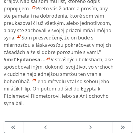
krajov. Napísal som mu list, ktorého odpis
26
pripojujem.
Preto vás žiadam a prosím, aby
ste pamätali na dobrodenia, ktoré som vám
preukazoval či už všetkým, alebo jednotlivcom,
a aby ste zachovali v svojej priazni mňa i môjho
27
syna.
Som presvedčený, že on bude s
miernosťou a láskavosťou pokračovať v mojich
zásadách a že si dobre porozumie s vami."
28
Smrť Epifanesa. -
V strašných bolestiach, aké
spôsoboval iným, dokončil svoj život vo vrchoch
v cudzine najbiednejšou smrťou ten vrah a
29
bohorúhač.
Jeho mŕtvolu vzal so sebou jeho
miláčik Filip. On potom odišiel do Egypta k
Ptolemeovi Filometorovi, lebo sa Antiochovho
syna bál.