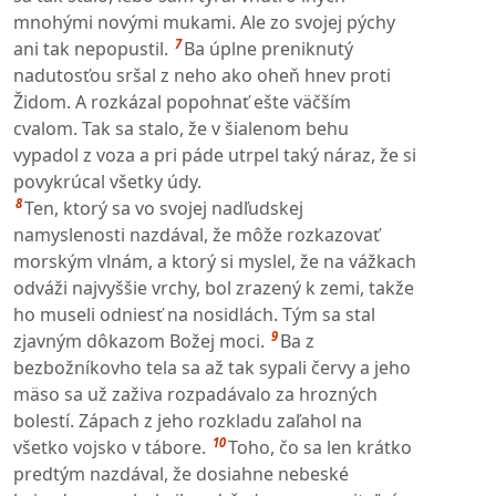
mnohými novými mukami. Ale zo svojej pýchy
7
ani tak nepopustil.
Ba úplne preniknutý
nadutosťou sršal z neho ako oheň hnev proti
Židom. A rozkázal popohnať ešte väčším
cvalom. Tak sa stalo, že v šialenom behu
vypadol z voza a pri páde utrpel taký náraz, že si
povykrúcal všetky údy.
8
Ten, ktorý sa vo svojej nadľudskej
namyslenosti nazdával, že môže rozkazovať
morským vlnám, a ktorý si myslel, že na vážkach
odváži najvyššie vrchy, bol zrazený k zemi, takže
ho museli odniesť na nosidlách. Tým sa stal
9
zjavným dôkazom Božej moci.
Ba z
bezbožníkovho tela sa až tak sypali červy a jeho
mäso sa už zaživa rozpadávalo za hrozných
bolestí. Zápach z jeho rozkladu zaľahol na
10
všetko vojsko v tábore.
Toho, čo sa len krátko
predtým nazdával, že dosiahne nebeské