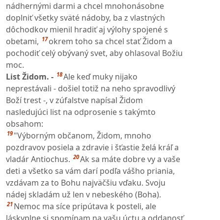
nádhernými darmi a chcel mnohonásobne
doplniť všetky sväté nádoby, ba z vlastných
dôchodkov mienil hradiť aj výlohy spojené s
17
obetami,
okrem toho sa chcel stať Židom a
pochodiť celý obývaný svet, aby ohlasoval Božiu
moc.
18
List Židom. -
Ale keď muky nijako
neprestávali - došiel totiž na neho spravodlivý
Boží trest -, v zúfalstve napísal Židom
nasledujúci list na odprosenie s takýmto
obsahom:
19
"Výborným občanom, Židom, mnoho
pozdravov posiela a zdravie i šťastie želá kráľ a
20
vladár Antiochus.
Ak sa máte dobre vy a vaše
deti a všetko sa vám darí podľa vášho priania,
vzdávam za to Bohu najväčšiu vďaku. Svoju
nádej skladám už len v nebeského (Boha).
21
Nemoc ma síce pripútava k posteli, ale
láskyplne si spomínam na vašu úctu a oddanosť