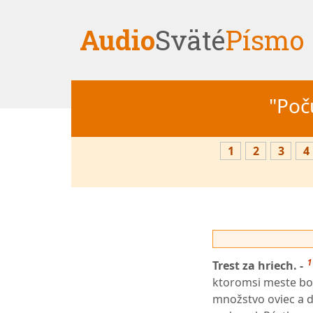
Audio
Sväté
Písmo
"Počú
1
2
3
4
1
Trest za hriech. -
ktoromsi meste bol
množstvo oviec a 