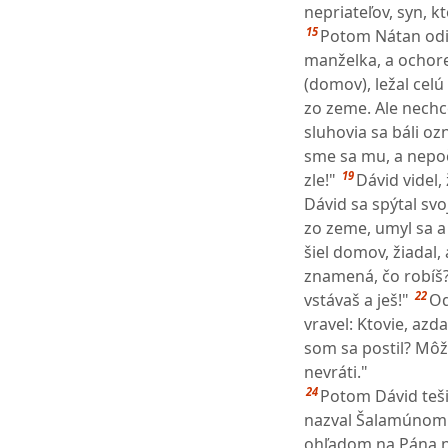
nepriateľov, syn, kt
15
Potom Nátan odiš
manželka, a ochore
(domov), ležal celú
zo zeme. Ale nechce
sluhovia sa báli oz
sme sa mu, a nepoč
19
zle!"
Dávid videl,
Dávid sa spýtal sv
zo zeme, umyl sa a 
šiel domov, žiadal,
znamená, čo robíš? 
22
vstávaš a ješ!"
Od
vravel: Ktovie, azd
som sa postil? Môž
nevráti."
24
Potom Dávid tešil
nazval Šalamúnom.
ohľadom na Pána na