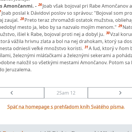
26
 s Amončanmi. -
Joab však bojoval pri Rabe Amončanov a
7
Joab poslal k Dávidovi poslov so správou: "Bojoval som pro
28
 zaujal.
Preto teraz zhromaždi ostatok mužstva, oblieha
29
nedobyl mesto ja, lebo by sa nazvalo mojím menom."
Nat
30
žstvo, išiel k Rabe, bojoval proti nej a dobyl ju.
Vzal koru
 ktorá vážila hrivnu zlata a bol na nej drahokam, ktorý sa dos
31
mesta odniesli veľké množstvo koristi.
A ľud, ktorý v ňom b
 pílami, železnými mláťačkami a železnými sekerami a pohádz
Podobne naložil so všetkými mestami Amončanov. Potom sa 
 do Jeruzalema.
2Sam 12
Späť na homepage s prehľadom kníh Svätého písma.