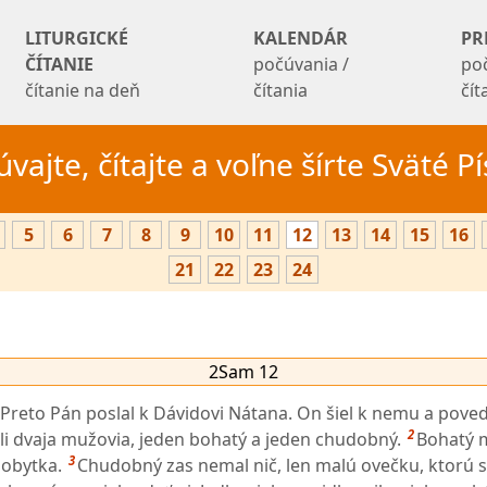
LITURGICKÉ
KALENDÁR
PR
ČÍTANIE
počúvania /
po
čítanie na deň
čítania
čí
vajte, čítajte a voľne šírte Sväté 
5
6
7
8
9
10
11
12
13
14
15
16
21
22
23
24
2Sam 12
Preto Pán poslal k Dávidovi Nátana. On šiel k nemu a poved
2
i dvaja mužovia, jeden bohatý a jeden chudobný.
Bohatý m
3
dobytka.
Chudobný zas nemal nič, len malú ovečku, ktorú si