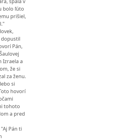
ára, spala v
 bolo ľúto
emu prišiel,
."
lovek,
 dopustil
ovorí Pán,
 Šaulovej
 Izraela a
om, že si
zal za ženu.
lebo si
Toto hovorí
 očami
i tohoto
elom a pred
"Aj Pán ti
h