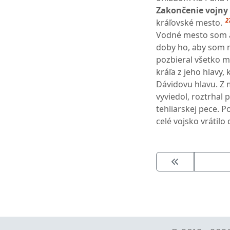
Zakončenie vojny
2
kráľovské mesto.
Vodné mesto som aj
doby ho, aby som 
pozbieral všetko mu
kráľa z jeho hlavy,
Dávidovu hlavu. Z 
vyviedol, roztrhal
tehliarskej pece. 
celé vojsko vrátilo