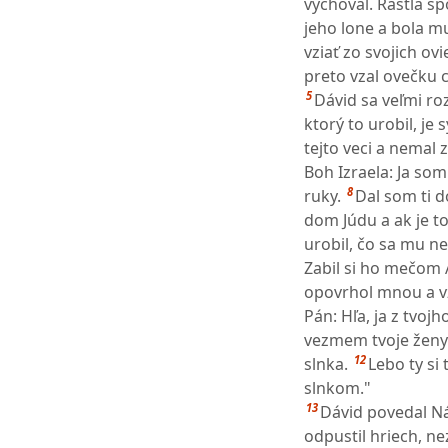
vychoval. Rástla sp
jeho lone a bola m
vziať zo svojich ov
preto vzal ovečku 
5
Dávid sa veľmi ro
ktorý to urobil, je
tejto veci a nemal 
Boh Izraela: Ja som
8
ruky.
Dal som ti d
dom Júdu a ak je to
urobil, čo sa mu ne
Zabil si ho mečom
opovrhol mnou a vz
Pán: Hľa, ja z tvo
vezmem tvoje ženy 
12
slnka.
Lebo ty si
slnkom."
13
Dávid povedal Nát
odpustil hriech, n