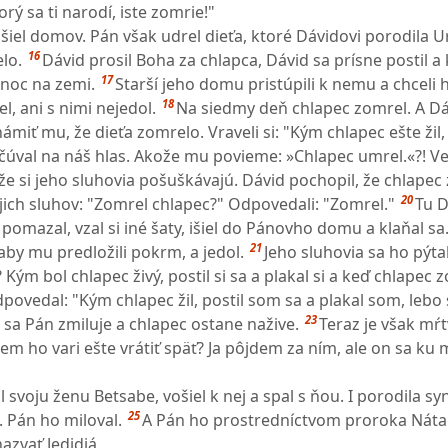
orý sa ti narodí, iste zomrie!"
iel domov. Pán však udrel dieťa, ktoré Dávidovi porodila U
16
lo.
Dávid prosil Boha za chlapca, Dávid sa prísne postil a 
17
 noc na zemi.
Starší jeho domu pristúpili k nemu a chceli 
18
l, ani s nimi nejedol.
Na siedmy deň chlapec zomrel. A Dá
námiť mu, že dieťa zomrelo. Vraveli si: "Kým chlapec ešte žil,
úval na náš hlas. Akože mu povieme: »Chlapec umrel.«?! V
 že si jeho sluhovia pošuškávajú. Dávid pochopil, že chlapec
20
ojich sluhov: "Zomrel chlapec?" Odpovedali: "Zomrel."
Tu D
pomazal, vzal si iné šaty, išiel do Pánovho domu a klaňal s
21
 aby mu predložili pokrm, a jedol.
Jeho sluhovia sa ho pýtal
Kým bol chlapec živý, postil si sa a plakal si a keď chlapec 
povedal: "Kým chlapec žil, postil som sa a plakal som, lebo
23
a sa Pán zmiluje a chlapec ostane nažive.
Teraz je však mŕt
em ho vari ešte vrátiť späť? Ja pôjdem za ním, ale on sa ku
 svoju ženu Betsabe, vošiel k nej a spal s ňou. I porodila sy
25
 Pán ho miloval.
A Pán ho prostredníctvom proroka Náta
zvať Jedidjá.