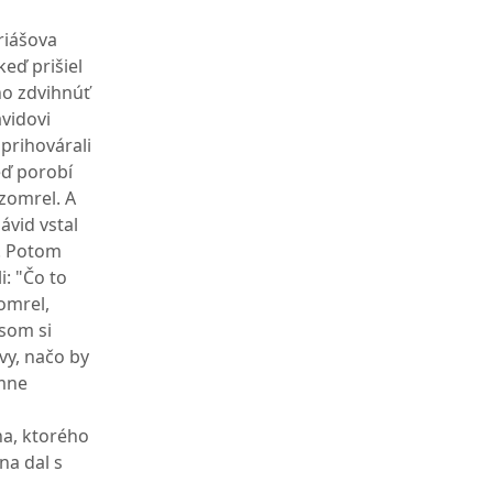
riášova
keď prišiel
ho zdvihnúť
vidovi
 prihovárali
eď porobí
 zomrel. A
ávid vstal
a. Potom
i: "Čo to
zomrel,
 som si
vy, načo by
 mne
na, ktorého
na dal s