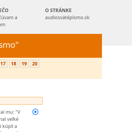
EČO
O STRÁNKE
čúvam a
audiosvätépísmo.sk
tam
Písmo"
17
18
19
20
al mu: "V
al veľké
 kúpil a