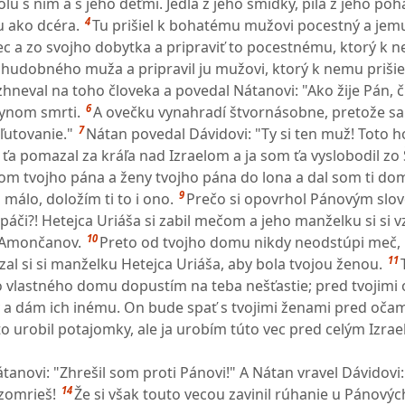
olu s ním a s jeho deťmi. Jedla z jeho smidky, pila z jeho poh
4
u ako dcéra.
Tu prišiel k bohatému mužovi pocestný a jemu
iec a zo svojho dobytka a pripraviť to pocestnému, ktorý k n
chudobného muža a pripravil ju mužovi, ktorý k nemu prišiel
zhneval na toho človeka a povedal Nátanovi: "Ako žije Pán, č
6
 synom smrti.
A ovečku vynahradí štvornásobne, pretože sa
7
zľutovanie."
Nátan povedal Dávidovi: "Ty si ten muž! Toto h
 ťa pomazal za kráľa nad Izraelom a ja som ťa vyslobodil zo
om tvojho pána a ženy tvojho pána do lona a dal som ti dom
9
 málo, doložím ti to i ono.
Prečo si opovrhol Pánovým slov
páči?! Hetejca Uriáša si zabil mečom a jeho manželku si si v
10
 Amončanov.
Preto od tvojho domu nikdy neodstúpi meč, 
11
al si si manželku Hetejca Uriáša, aby bola tvojou ženou.
jho vlastného domu dopustím na teba nešťastie; pred tvojimi
a dám ich inému. On bude spať s tvojimi ženami pred očam
 to urobil potajomky, ale ja urobím túto vec pred celým Izra
anovi: "Zhrešil som proti Pánovi!" A Nátan vravel Dávidovi: 
14
ezomrieš!
Že si však touto vecou zavinil rúhanie u Pánovýc