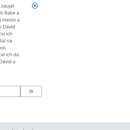
 zaujal
ti Rabe a
j mesto a
o Dávid
nu ich
tal na
ol,
al ich do
Dávid a