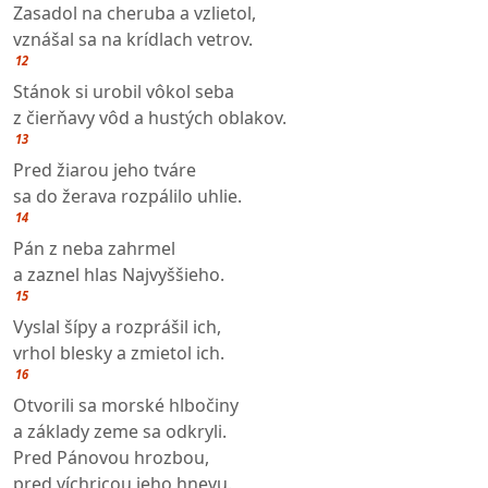
Zasadol na cheruba a vzlietol,
vznášal sa na krídlach vetrov.
12
Stánok si urobil vôkol seba
z čierňavy vôd a hustých oblakov.
13
Pred žiarou jeho tváre
sa do žerava rozpálilo uhlie.
14
Pán z neba zahrmel
a zaznel hlas Najvyššieho.
15
Vyslal šípy a rozprášil ich,
vrhol blesky a zmietol ich.
16
Otvorili sa morské hlbočiny
a základy zeme sa odkryli.
Pred Pánovou hrozbou,
pred víchricou jeho hnevu.