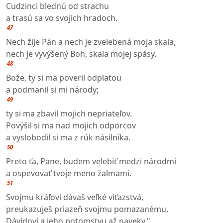
Cudzinci blednú od strachu
a trasú sa vo svojich hradoch.
47
Nech žije Pán a nech je zvelebená moja skala,
nech je vyvýšený Boh, skala mojej spásy.
48
Bože, ty si ma poveril odplatou
a podmanil si mi národy;
49
ty si ma zbavil mojich nepriateľov.
Povýšil si ma nad mojich odporcov
a vyslobodil si ma z rúk násilníka.
50
Preto ťa, Pane, budem velebiť medzi národmi
a ospevovať tvoje meno žalmami.
51
Svojmu kráľovi dávaš veľké víťazstvá,
preukazuješ priazeň svojmu pomazanému,
Dávidovi a jeho potomstvu až naveky."