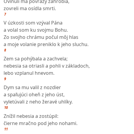
Ovinuli ma povrazy záhrobia,
zovreli ma osídla smrti.
7
V úzkosti som vzýval Pána
a volal som ku svojmu Bohu.
Zo svojho chrámu počul môj hlas
a moje volanie preniklo k jeho sluchu.
8
Zem sa pohýbala a zachvela;
nebesia sa otriasli a pohli v základoch,
lebo vzplanul hnevom.
9
Dym sa mu valil z nozdier
a spaľujúci oheň z jeho úst,
vyletúvali z neho žeravé uhlíky.
10
Znížil nebesia a zostúpil:
čierne mračno pod jeho nohami.
11