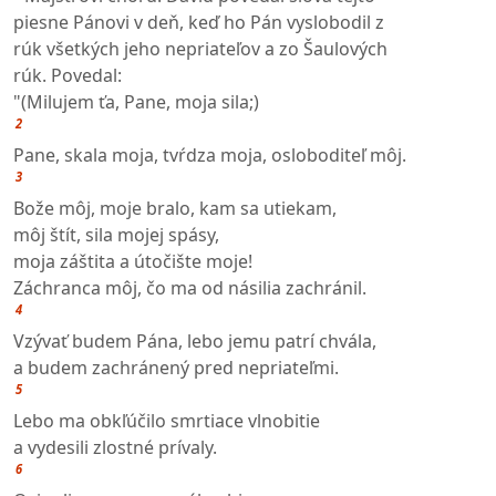
piesne Pánovi v deň, keď ho Pán vyslobodil z
rúk všetkých jeho nepriateľov a zo Šaulových
rúk. Povedal:
"(Milujem ťa, Pane, moja sila;)
2
Pane, skala moja, tvŕdza moja, osloboditeľ môj.
3
Bože môj, moje bralo, kam sa utiekam,
môj štít, sila mojej spásy,
moja záštita a útočište moje!
Záchranca môj, čo ma od násilia zachránil.
4
Vzývať budem Pána, lebo jemu patrí chvála,
a budem zachránený pred nepriateľmi.
5
Lebo ma obkľúčilo smrtiace vlnobitie
a vydesili zlostné prívaly.
6