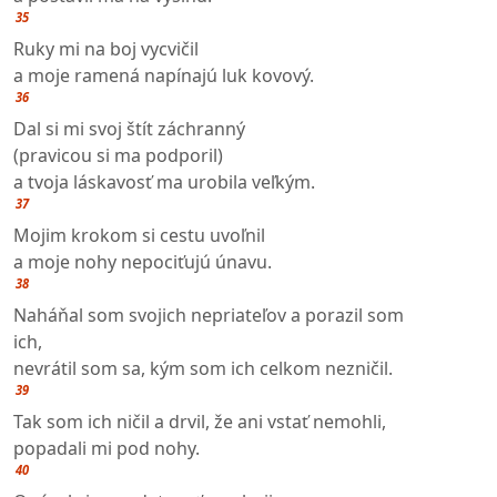
35
Ruky mi na boj vycvičil
a moje ramená napínajú luk kovový.
36
Dal si mi svoj štít záchranný
(pravicou si ma podporil)
a tvoja láskavosť ma urobila veľkým.
37
Mojim krokom si cestu uvoľnil
a moje nohy nepociťujú únavu.
38
Naháňal som svojich nepriateľov a porazil som
ich,
nevrátil som sa, kým som ich celkom nezničil.
39
Tak som ich ničil a drvil, že ani vstať nemohli,
popadali mi pod nohy.
40