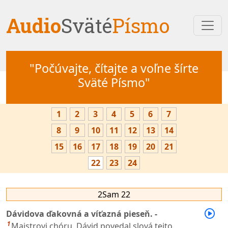
Audio
Sväté
Písmo
"Počúvajte, čítajte a voľne šírte
Sväté Písmo"
1
2
3
4
5
6
7
8
9
10
11
12
13
14
15
16
17
18
19
20
21
22
23
24
2Sam 22
Dávidova ďakovná a víťazná pieseň. -
1
Majstrovi chóru. Dávid povedal slová tejto