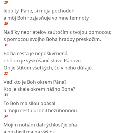
29
lebo ty, Pane, si moja pochodeň
a môj Boh rozjasňuje vo mne temnoty.
30
Na šíky nepriateľov zaútočím s tvojou pomocou;
s pomocou svojho Boha hradby preskočím.
31
Božia cesta je nepoškvrnená,
ohňom je vyskúšané slovo Pánovo.
On je štítom všetkých, čo v neho dúfajú.
32
Veď kto je Boh okrem Pána?
Kto je skala okrem nášho Boha?
33
To Boh ma silou opásal
a moju cestu urobil bezúhonnou.
34
Mojim nohám dal rýchlosť jeleňa
a postavil ma na výšinu.