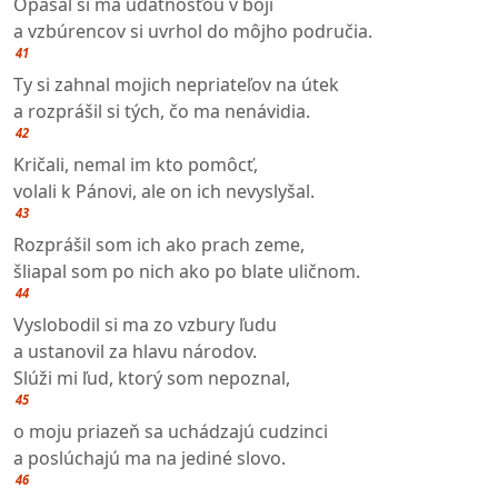
Opásal si ma udatnosťou v boji
a vzbúrencov si uvrhol do môjho područia.
41
Ty si zahnal mojich nepriateľov na útek
a rozprášil si tých, čo ma nenávidia.
42
Kričali, nemal im kto pomôcť,
volali k Pánovi, ale on ich nevyslyšal.
43
Rozprášil som ich ako prach zeme,
šliapal som po nich ako po blate uličnom.
44
Vyslobodil si ma zo vzbury ľudu
a ustanovil za hlavu národov.
Slúži mi ľud, ktorý som nepoznal,
45
o moju priazeň sa uchádzajú cudzinci
a poslúchajú ma na jediné slovo.
46