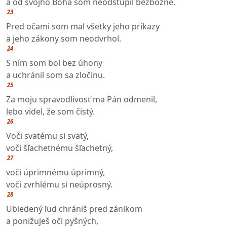
a od svojho Boha som neodstúpil bezbožne.
23
Pred očami som mal všetky jeho príkazy
a jeho zákony som neodvrhol.
24
S ním som bol bez úhony
a uchránil som sa zločinu.
25
Za moju spravodlivosť ma Pán odmenil,
lebo videl, že som čistý.
26
Voči svätému si svätý,
voči šľachetnému šľachetný,
27
voči úprimnému úprimný,
voči zvrhlému si neúprosný.
28
Ubiedený ľud chrániš pred zánikom
a ponižuješ oči pyšných,