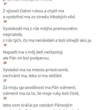
17
Z výsosti čiahol rukou a chytil ma
a vyzdvihol ma zo stredu hlbokých vôd.
18
Vyslobodil ma z rúk môjho premocného
nepriateľa,
z rúk tých, čo ma nenávideli a boli silnejší ako ja.
19
Napadli ma v môj deň nešťastný,
ale Pán mi bol podperou.
20
Vyviedol ma na miesto priestranné,
zachránil ma, lebo si ma obľúbil.
21
Za moju spravodlivosť ma Pán odmenil,
odmenil ma za to, že moje ruky boli čisté,
22
lebo som kráčal po cestách Pánových