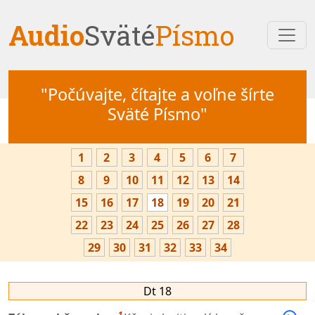
Audio
Sväté
Písmo
"Počúvajte, čítajte a voľne šírte
Sväté Písmo"
1
2
3
4
5
6
7
8
9
10
11
12
13
14
15
16
17
18
19
20
21
22
23
24
25
26
27
28
29
30
31
32
33
34
Dt 18
1