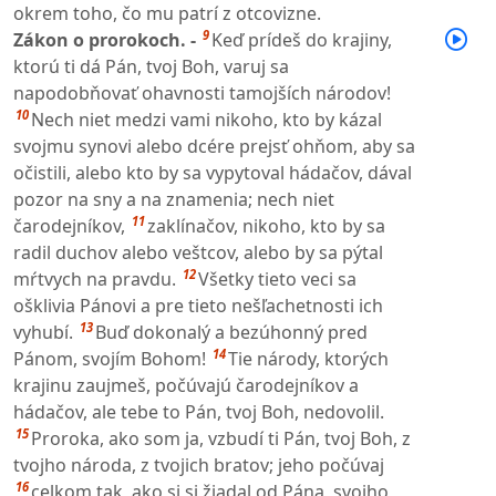
okrem toho, čo mu patrí z otcovizne.
9
Zákon o prorokoch. -
Keď prídeš do krajiny,
ktorú ti dá Pán, tvoj Boh, varuj sa
napodobňovať ohavnosti tamojších národov!
10
Nech niet medzi vami nikoho, kto by kázal
svojmu synovi alebo dcére prejsť ohňom, aby sa
očistili, alebo kto by sa vypytoval hádačov, dával
pozor na sny a na znamenia; nech niet
11
čarodejníkov,
zaklínačov, nikoho, kto by sa
radil duchov alebo veštcov, alebo by sa pýtal
12
mŕtvych na pravdu.
Všetky tieto veci sa
ošklivia Pánovi a pre tieto nešľachetnosti ich
13
vyhubí.
Buď dokonalý a bezúhonný pred
14
Pánom, svojím Bohom!
Tie národy, ktorých
krajinu zaujmeš, počúvajú čarodejníkov a
hádačov, ale tebe to Pán, tvoj Boh, nedovolil.
15
Proroka, ako som ja, vzbudí ti Pán, tvoj Boh, z
tvojho národa, z tvojich bratov; jeho počúvaj
16
celkom tak, ako si si žiadal od Pána, svojho