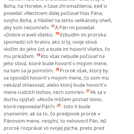
Boha, na Horebe, v čase zhromaždenia, keď si
povedal: »Nechcem ďalej počúvať hlas Pána,
svojho Boha, a hľadieť na tento velikánsky oheň,
17
aby som nezomrel!«
A Pán mi povedal:
18
»Dobre vraveli všetko.
Vzbudím im proroka
spomedzi ich bratov, ako si ty, svoje slová
vložím do jeho úst a bude im hovoriť všetko, čo
19
mu prikážem.
Kto však nebude počúvať na
jeho slová, ktoré bude hovoriť v mojom mene,
20
na tom sa ja pomstím.
Prorok však, ktorý by
sa opovážil hovoriť v mojom mene, čo som mu
nekázal ohlasovať, alebo ktorý bude hovoriť v
21
mene cudzích bohov, nech zomrie!«
Ak sa v
duchu opýtaš: »Akože môžem poznať slovo,
22
ktoré nepovedal Pán?«
- toto ti bude
znamením: ak sa to, čo predpovie prorok v
Pánovom mene, nesplní, to nehovoril Pán, lež
prorok rozprával vo svojej pýche, preto pred