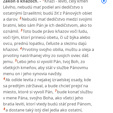
Zákon o kňazoch. -
Kňazi - leviti, celý kmeň
Léviho, nebudú mať podiel ani dedičstvo s
ostatnými Izraelitmi; budú žiť z Pánových obiet
2
a darov.
Nebudú mať dedičstvo medzi svojimi
bratmi, lebo sám Pán je ich dedičstvom, ako to
3
oznámil.
Toto bude právo kňazov voči ľudu,
voči tým, ktorí prinesú obetu, či už býka alebo
ovcu, prednú lopatku, čeľuste a slezinu dajú
4
kňazovi.
Prvotiny svojho obilia, muštu a oleja a
prvotiny nastrihanej vlny zo svojich oviec dáš
5
jemu.
Lebo jeho si vyvolil Pán, tvoj Boh, zo
všetkých kmeňov, aby stál v službe Pánovmu
menu on i jeho synovia navždy.
6
Ak odíde levita z nejakej izraelskej osady, kde
sa predtým zdržiaval, a bude chcieť prejsť na
7
miesto, ktoré si vyvolí Pán,
bude konať službu
v mene Pána, svojho Boha, ako všetci jeho
bratia leviti, ktorí vtedy budú stáť pred Pánom,
8
a dostane taký istý diel jedla ako ostatní,