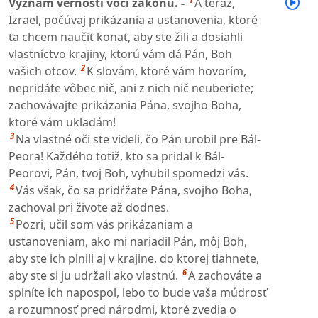
Význam vernosti voči zákonu. -
A teraz,
Izrael, počúvaj prikázania a ustanovenia, ktoré
ťa chcem naučiť konať, aby ste žili a dosiahli
vlastníctvo krajiny, ktorú vám dá Pán, Boh
2
vašich otcov.
K slovám, ktoré vám hovorím,
nepridáte vôbec nič, ani z nich nič neuberiete;
zachovávajte prikázania Pána, svojho Boha,
ktoré vám ukladám!
3
Na vlastné oči ste videli, čo Pán urobil pre Bál-
Peora! Každého totiž, kto sa pridal k Bál-
Peorovi, Pán, tvoj Boh, vyhubil spomedzi vás.
4
Vás však, čo sa pridŕžate Pána, svojho Boha,
zachoval pri živote až dodnes.
5
Pozri, učil som vás prikázaniam a
ustanoveniam, ako mi nariadil Pán, môj Boh,
aby ste ich plnili aj v krajine, do ktorej tiahnete,
6
aby ste si ju udržali ako vlastnú.
A zachováte a
splníte ich napospol, lebo to bude vaša múdrosť
a rozumnosť pred národmi, ktoré zvedia o