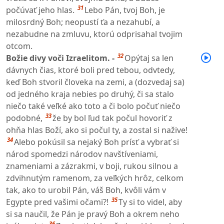
31
počúvať jeho hlas.
Lebo Pán, tvoj Boh, je
milosrdný Boh; neopustí ťa a nezahubí, a
nezabudne na zmluvu, ktorú odprisahal tvojim
otcom.
32
Božie divy voči Izraelitom. -
Opýtaj sa len
dávnych čias, ktoré boli pred tebou, odvtedy,
keď Boh stvoril človeka na zemi, a (dozvedaj sa)
od jedného kraja nebies po druhý, či sa stalo
niečo také veľké ako toto a či bolo počuť niečo
33
podobné,
že by bol ľud tak počul hovoriť z
ohňa hlas Boží, ako si počul ty, a zostal si nažive!
34
Alebo pokúsil sa nejaký Boh prísť a vybrať si
národ spomedzi národov navštíveniami,
znameniami a zázrakmi, v boji, rukou silnou a
zdvihnutým ramenom, za veľkých hrôz, celkom
tak, ako to urobil Pán, váš Boh, kvôli vám v
35
Egypte pred vašimi očami?!
Ty si to videl, aby
si sa naučil, že Pán je pravý Boh a okrem neho
36