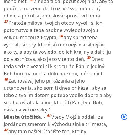
iného niet.
Z neba ti dal počuť svoj hlas, aby ťa
poučil, a na zemi dal ti uzrieť svoj mohutný
oheň, a počul si jeho slová sprostred ohňa.
37
Pretože miloval tvojich otcov, vyvolil si ich
potomstvo a teba osobne vyviedol svojou
38
veľkou mocou z Egypta,
aby spred teba
vyhnal národy, ktoré sú mocnejšie a silnejšie
ako ty, a aby ťa voviedol do ich krajiny a dal ti ju
39
do vlastníctva, ako je to v tento deň.
Dnes
teda vedz a vezmi si k srdcu, že Pán je jediný
Boh hore na nebi a dolu na zemi, iného niet.
40
Zachovávaj jeho prikázania a jeho
ustanovenia, ako som ti dnes prikázal, aby sa
tebe a tvojim deťom po tebe vodilo dobre a aby
si dlho ostal v krajine, ktorú ti Pán, tvoj Boh,
dáva na večné veky."
41
Miesta útočišťa. -
Vtedy Mojžiš oddelil za
Jordánom smerom k východu slnka tri mestá,
42
aby tam našiel útočište ten, kto by