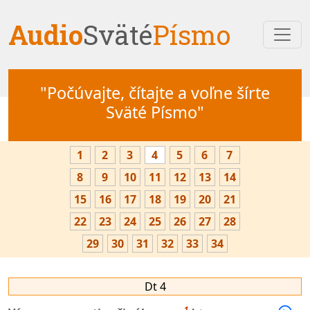
Audio
Sväté
Písmo
"Počúvajte, čítajte a voľne šírte
Sväté Písmo"
1
2
3
4
5
6
7
8
9
10
11
12
13
14
15
16
17
18
19
20
21
22
23
24
25
26
27
28
29
30
31
32
33
34
Dt 4
1