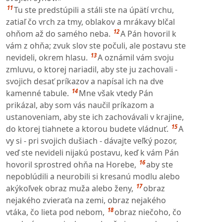
11
Tu ste predstúpili a stáli ste na úpätí vrchu,
zatiaľ čo vrch za tmy, oblakov a mrákavy blčal
12
ohňom až do samého neba.
A Pán hovoril k
vám z ohňa; zvuk slov ste počuli, ale postavu ste
13
nevideli, okrem hlasu.
A oznámil vám svoju
zmluvu, o ktorej nariadil, aby ste ju zachovali -
svojich desať príkazov a napísal ich na dve
14
kamenné tabule.
Mne však vtedy Pán
prikázal, aby som vás naučil príkazom a
ustanoveniam, aby ste ich zachovávali v krajine,
15
do ktorej tiahnete a ktorou budete vládnuť.
A
vy si - pri svojich dušiach - dávajte veľký pozor,
veď ste nevideli nijakú postavu, keď k vám Pán
16
hovoril sprostred ohňa na Horebe,
aby ste
nepoblúdili a neurobili si kresanú modlu alebo
17
akýkoľvek obraz muža alebo ženy,
obraz
nejakého zvieraťa na zemi, obraz nejakého
18
vtáka, čo lieta pod nebom,
obraz niečoho, čo