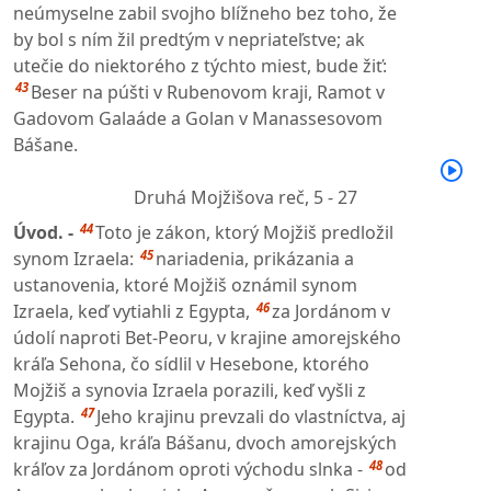
neúmyselne zabil svojho blížneho bez toho, že
by bol s ním žil predtým v nepriateľstve; ak
utečie do niektorého z týchto miest, bude žiť:
43
Beser na púšti v Rubenovom kraji, Ramot v
Gadovom Galaáde a Golan v Manassesovom
Bášane.
Druhá Mojžišova reč,
5 - 27
44
Úvod. -
Toto je zákon, ktorý Mojžiš predložil
45
synom Izraela:
nariadenia, prikázania a
ustanovenia, ktoré Mojžiš oznámil synom
46
Izraela, keď vytiahli z Egypta,
za Jordánom v
údolí naproti Bet-Peoru, v krajine amorejského
kráľa Sehona, čo sídlil v Hesebone, ktorého
Mojžiš a synovia Izraela porazili, keď vyšli z
47
Egypta.
Jeho krajinu prevzali do vlastníctva, aj
krajinu Oga, kráľa Bášanu, dvoch amorejských
48
kráľov za Jordánom oproti východu slnka -
od