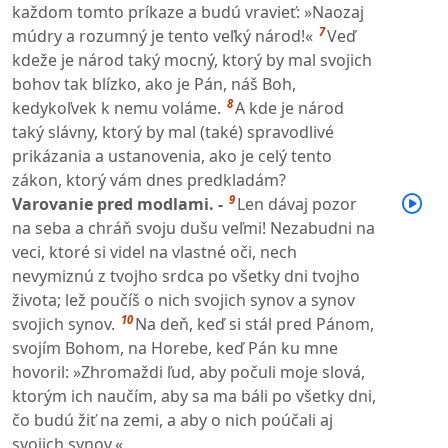
každom tomto príkaze a budú vravieť: »Naozaj
7
múdry a rozumný je tento veľký národ!«
Veď
kdeže je národ taký mocný, ktorý by mal svojich
bohov tak blízko, ako je Pán, náš Boh,
8
kedykoľvek k nemu voláme.
A kde je národ
taký slávny, ktorý by mal (také) spravodlivé
prikázania a ustanovenia, ako je celý tento
zákon, ktorý vám dnes predkladám?
9
Varovanie pred modlami. -
Len dávaj pozor
na seba a chráň svoju dušu veľmi! Nezabudni na
veci, ktoré si videl na vlastné oči, nech
nevymiznú z tvojho srdca po všetky dni tvojho
života; lež poučíš o nich svojich synov a synov
10
svojich synov.
Na deň, keď si stál pred Pánom,
svojím Bohom, na Horebe, keď Pán ku mne
hovoril: »Zhromaždi ľud, aby počuli moje slová,
ktorým ich naučím, aby sa ma báli po všetky dni,
čo budú žiť na zemi, a aby o nich poúčali aj
svojich synov.«