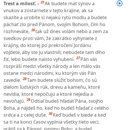
25
Trest a milosť. -
Ak budete mať synov a
vnukov a zostarnete v tejto krajine, ak sa
skazíte a urobíte si nejakú rytú modlu a budete
páchať zlo pred Pánom, svojím Bohom, čím ho
26
rozhneváte,
tak už dnes volám nebo a zem za
svedkov proti vám, že zakrátko vyhyniete z
krajiny, do ktorej po prekročení Jordánu
vojdete, aby ste ju vlastnili; nebudete tam dlho
27
žiť, lebo budete naisto vyhubení.
Pán vás
rozpráši medzi všetky národy a len málo vás
ostane medzi národmi, ku ktorým vás Pán
28
zavedie.
Tam budete slúžiť bohom, čo sú
dielom ľudských rúk, drevu a kameňu, ktoré
nevidia, ktoré nepočujú a ktoré nejedia a
29
nevoňajú.
Odtiaľ budeš hľadať Pána, svojho
Boha, a nájdeš ho, keď ho budeš hľadať z celého
30
srdca a z celej duše.
Keď budeš v biede a keď
sa ti na konci časov vyplnia všetky tieto veci,
vrátiš sa k Pánovi, svojmu Bohu, a budeš