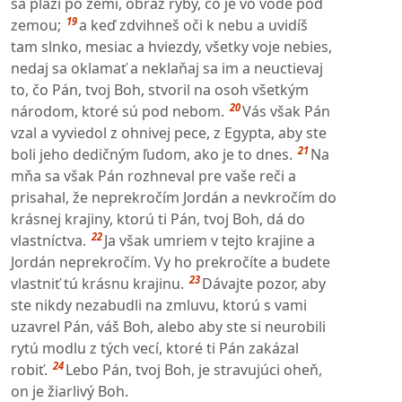
sa plazí po zemi, obraz ryby, čo je vo vode pod
19
zemou;
a keď zdvihneš oči k nebu a uvidíš
tam slnko, mesiac a hviezdy, všetky voje nebies,
nedaj sa oklamať a neklaňaj sa im a neuctievaj
to, čo Pán, tvoj Boh, stvoril na osoh všetkým
20
národom, ktoré sú pod nebom.
Vás však Pán
vzal a vyviedol z ohnivej pece, z Egypta, aby ste
21
boli jeho dedičným ľudom, ako je to dnes.
Na
mňa sa však Pán rozhneval pre vaše reči a
prisahal, že neprekročím Jordán a nevkročím do
krásnej krajiny, ktorú ti Pán, tvoj Boh, dá do
22
vlastníctva.
Ja však umriem v tejto krajine a
Jordán neprekročím. Vy ho prekročíte a budete
23
vlastniť tú krásnu krajinu.
Dávajte pozor, aby
ste nikdy nezabudli na zmluvu, ktorú s vami
uzavrel Pán, váš Boh, alebo aby ste si neurobili
rytú modlu z tých vecí, ktoré ti Pán zakázal
24
robiť.
Lebo Pán, tvoj Boh, je stravujúci oheň,
on je žiarlivý Boh.