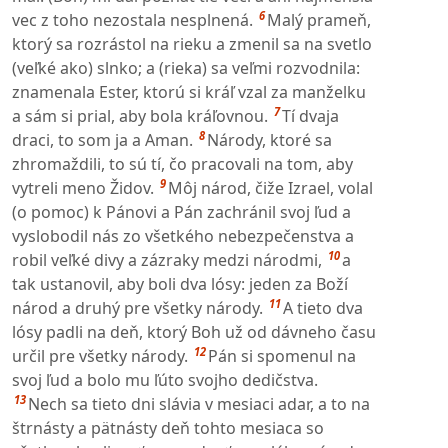
6
vec z toho nezostala nesplnená.
Malý prameň,
ktorý sa rozrástol na rieku a zmenil sa na svetlo
(veľké ako) slnko; a (rieka) sa veľmi rozvodnila:
znamenala Ester, ktorú si kráľ vzal za manželku
7
a sám si prial, aby bola kráľovnou.
Tí dvaja
8
draci, to som ja a Aman.
Národy, ktoré sa
zhromaždili, to sú tí, čo pracovali na tom, aby
9
vytreli meno Židov.
Môj národ, čiže Izrael, volal
(o pomoc) k Pánovi a Pán zachránil svoj ľud a
vyslobodil nás zo všetkého nebezpečenstva a
10
robil veľké divy a zázraky medzi národmi,
a
tak ustanovil, aby boli dva lósy: jeden za Boží
11
národ a druhý pre všetky národy.
A tieto dva
lósy padli na deň, ktorý Boh už od dávneho času
12
určil pre všetky národy.
Pán si spomenul na
svoj ľud a bolo mu ľúto svojho dedičstva.
13
Nech sa tieto dni slávia v mesiaci adar, a to na
štrnásty a pätnásty deň tohto mesiaca so