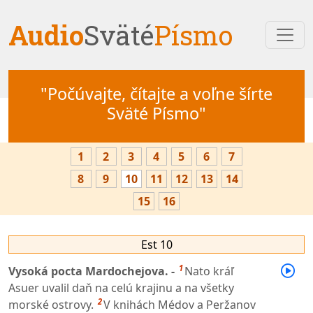
Audio
Sväté
Písmo
"Počúvajte, čítajte a voľne šírte
Sväté Písmo"
1
2
3
4
5
6
7
8
9
10
11
12
13
14
15
16
Est 10
1
Vysoká pocta Mardochejova. -
Nato kráľ
Asuer uvalil daň na celú krajinu a na všetky
2
morské ostrovy.
V knihách Médov a Peržanov