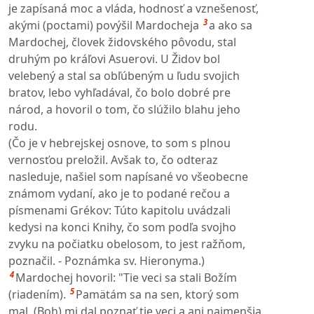
je zapísaná moc a vláda, hodnosť a vznešenosť,
3
akými (poctami) povýšil Mardocheja
a ako sa
Mardochej, človek židovského pôvodu, stal
druhým po kráľovi Asuerovi. U Židov bol
velebený a stal sa obľúbeným u ľudu svojich
bratov, lebo vyhľadával, čo bolo dobré pre
národ, a hovoril o tom, čo slúžilo blahu jeho
rodu.
(Čo je v hebrejskej osnove, to som s plnou
vernosťou preložil. Avšak to, čo odteraz
nasleduje, našiel som napísané vo všeobecne
známom vydaní, ako je to podané rečou a
písmenami Grékov: Túto kapitolu uvádzali
kedysi na konci Knihy, čo som podľa svojho
zvyku na počiatku obelosom, to jest ražňom,
poznačil. - Poznámka sv. Hieronyma.)
4
Mardochej hovoril: "Tie veci sa stali Božím
5
(riadením).
Pamätám sa na sen, ktorý som
mal. (Boh) mi dal poznať tie veci a ani najmenšia