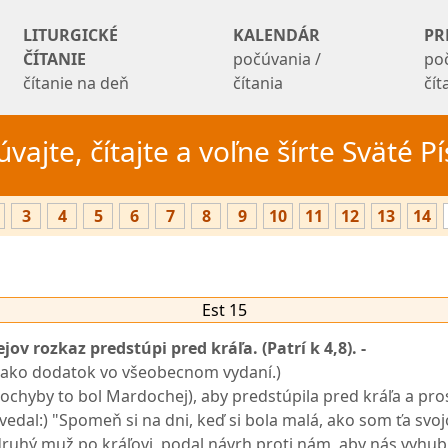
LITURGICKÉ
KALENDÁR
PR
ČÍTANIE
počúvania /
po
čítanie na deň
čítania
čí
vajte, čítajte a voľne šírte Sväté 
3
4
5
6
7
8
9
10
11
12
13
14
Est 15
ov rozkaz predstúpi pred kráľa. (Patrí k 4,8). -
l ako dodatok vo všeobecnom vydaní.)
pochyby to bol Mardochej), aby predstúpila pred kráľa a pros
vedal:) "Spomeň si na dni, keď si bola malá, ako som ťa svo
druhý muž po kráľovi, podal návrh proti nám, aby nás vyhubi