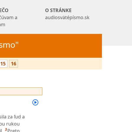
EČO
O STRÁNKE
čúvam a
audiosvätépísmo.sk
tam
Písmo"
15
16
ila za ľud a
jou rukou
3
l.
Preto