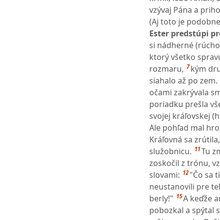
vzývaj Pána a priho
(Aj toto je podobne
Ester predstúpi pre
si nádherné (rúcho
ktorý všetko spravu
7
rozmaru,
kým druh
siahalo až po zem.
očami zakrývala sm
poriadku prešla vš
svojej kráľovskej 
Ale pohľad mal hroz
Kráľovná sa zrútila
11
služobnicu.
Tu z
zoskočil z trónu, v
12
slovami:
"Čo sa t
neustanovili pre te
15
berly!"
A keďže an
pobozkal a spýtal 