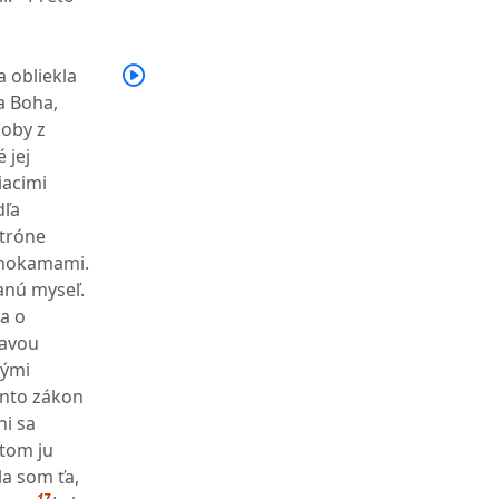
a obliekla
a Boha,
koby z
 jej
iacimi
dľa
 tróne
rahokamami.
anú myseľ.
la o
bavou
vými
ento zákon
ni sa
otom ju
la som ťa,
17