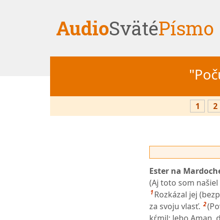
Audio
Sväté
Písmo
"Počú
1
2
Ester na Mardochej
(Aj toto som našie
1
Rozkázal jej (bez
2
za svoju vlasť.
(Po
kŕmil; lebo Aman, 