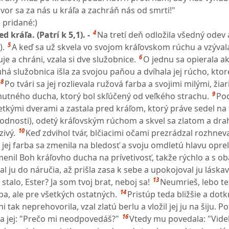
vor sa za nás u kráľa a zachráň nás od smrti!"
 pridané:)
4
d kráľa. (Patrí k 5,1). -
Na tretí deň odložila všedný odev 
5
).
A keď sa už skvela vo svojom kráľovskom rúchu a vzýval
6
je a chráni, vzala si dve služobnice.
O jednu sa opierala a
á služobnica išla za svojou paňou a dvíhala jej rúcho, ktoré
8
Po tvári sa jej rozlievala ružová farba a svojimi milými, žiar
9
utného ducha, ktorý bol skľúčený od veľkého strachu.
Po
etkými dverami a zastala pred kráľom, ktorý práve sedel na
(hodnosti), odetý kráľovským rúchom a skvel sa zlatom a d
10
ivý.
Keď zdvihol tvár, blčiacimi očami prezrádzal rozhnev
, jej farba sa zmenila na bledosť a svoju omdletú hlavu opre
menil Boh kráľovho ducha na prívetivosť, takže rýchlo a s o
zal ju do náručia, až prišla zasa k sebe a upokojoval ju láska
13
i stalo, Ester? Ja som tvoj brat, neboj sa!
Neumrieš, lebo t
14
ba, ale pre všetkých ostatných.
Pristúp teda bližšie a dotk
i tak neprehovorila, vzal zlatú berlu a vložil jej ju na šiju. P
16
sa jej: "Prečo mi neodpovedáš?"
Vtedy mu povedala: "Vide