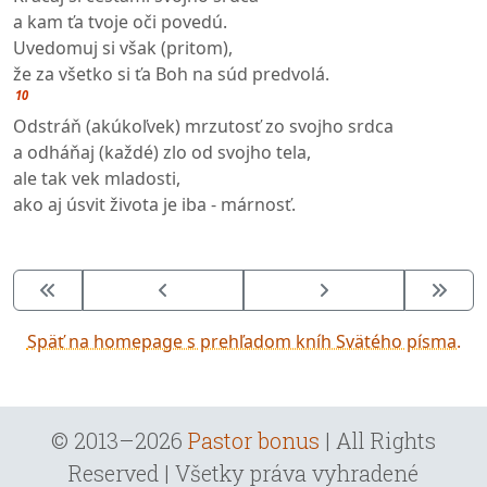
a kam ťa tvoje oči povedú.
Uvedomuj si však (pritom),
že za všetko si ťa Boh na súd predvolá.
10
Odstráň (akúkoľvek) mrzutosť zo svojho srdca
a odháňaj (každé) zlo od svojho tela,
ale tak vek mladosti,
ako aj úsvit života je iba - márnosť.
Späť na homepage s prehľadom kníh Svätého písma.
© 2013–2026
Pastor bonus
| All Rights
Reserved | Všetky práva vyhradené