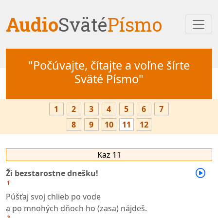
Audio
Sväté
Písmo
"Počúvajte, čítajte a voľne šírte
Sväté Písmo"
1
2
3
4
5
6
7
8
9
10
11
12
Kaz 11
Ži bezstarostne dnešku!
1
Púšťaj svoj chlieb po vode
a po mnohých dňoch ho (zasa) nájdeš.
2