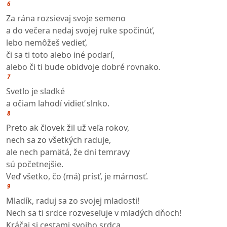
6
Za rána rozsievaj svoje semeno
a do večera nedaj svojej ruke spočinúť,
lebo nemôžeš vedieť,
či sa ti toto alebo iné podarí,
alebo či ti bude obidvoje dobré rovnako.
7
Svetlo je sladké
a očiam lahodí vidieť slnko.
8
Preto ak človek žil už veľa rokov,
nech sa zo všetkých raduje,
ale nech pamätá, že dni temravy
sú početnejšie.
Veď všetko, čo (má) prísť, je márnosť.
9
Mladík, raduj sa zo svojej mladosti!
Nech sa ti srdce rozveseľuje v mladých dňoch!
Kráčaj si cestami svojho srdca