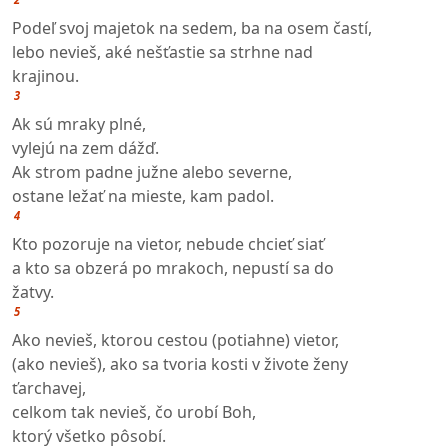
Podeľ svoj majetok na sedem, ba na osem častí,
lebo nevieš, aké nešťastie sa strhne nad
krajinou.
3
Ak sú mraky plné,
vylejú na zem dážď.
Ak strom padne južne alebo severne,
ostane ležať na mieste, kam padol.
4
Kto pozoruje na vietor, nebude chcieť siať
a kto sa obzerá po mrakoch, nepustí sa do
žatvy.
5
Ako nevieš, ktorou cestou (potiahne) vietor,
(ako nevieš), ako sa tvoria kosti v živote ženy
ťarchavej,
celkom tak nevieš, čo urobí Boh,
ktorý všetko pôsobí.