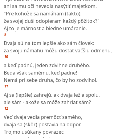
ani sa mu oči nevedia nasýtiť majetkom.
"Pre kohože sa namáham (takto),
že svojej duši odopieram každý pôžitok?"
Aj to je márnosť a biedne umáranie.
9
Dvaja sú na tom lepšie ako sám človek:
za svoju námahu môžu dostať väčšiu odmenu,
10
a keď padnú, jeden zdvihne druhého.
Beda však samému, keď padne!
Nemá pri sebe druha, čo by ho zodvihol.
11
Aj sa (lepšie) zahrejú, ak dvaja ležia spolu,
ale sám - akože sa môže zahriať sám?
12
Veď dvaja vedia premôcť samého,
dvaja sa (skôr) postavia na odpor.
Trojmo usúkaný povrazec