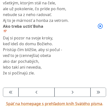
všetkým, ktorým stál na čele,
ale už pokolenie, čo príde po ňom,
nebude sa z neho radovať.
Aj to je márnosť a honba za vetrom.
Ako treba uctiť Boha
17
Daj si pozor na svoje kroky,
keď ideš do domu Božieho.
Pristúp čím bližšie, aby si počul -
veď to je (cennejšia) obeta
ako dar pochabých,
lebo takí ani nevedia,
že si počínajú zle.
Späť na homepage s prehľadom kníh Svätého písma.