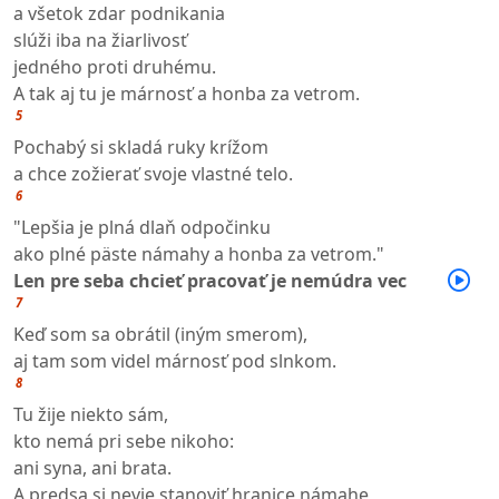
a všetok zdar podnikania
slúži iba na žiarlivosť
jedného proti druhému.
A tak aj tu je márnosť a honba za vetrom.
5
Pochabý si skladá ruky krížom
a chce zožierať svoje vlastné telo.
6
"Lepšia je plná dlaň odpočinku
ako plné päste námahy a honba za vetrom."
Len pre seba chcieť pracovať je nemúdra vec
7
Keď som sa obrátil (iným smerom),
aj tam som videl márnosť pod slnkom.
8
Tu žije niekto sám,
kto nemá pri sebe nikoho:
ani syna, ani brata.
A predsa si nevie stanoviť hranice námahe,