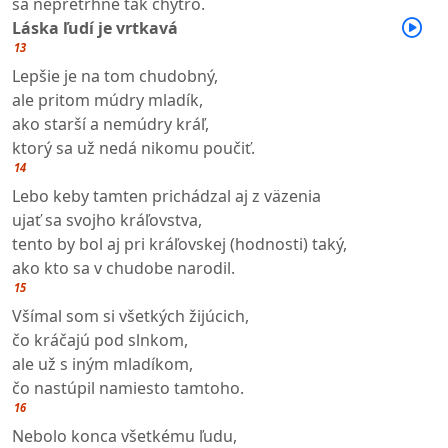
sa nepretrhne tak chytro.
Láska ľudí je vrtkavá
13
Lepšie je na tom chudobný,
ale pritom múdry mladík,
ako starší a nemúdry kráľ,
ktorý sa už nedá nikomu poučiť.
14
Lebo keby tamten prichádzal aj z väzenia
ujať sa svojho kráľovstva,
tento by bol aj pri kráľovskej (hodnosti) taký,
ako kto sa v chudobe narodil.
15
Všímal som si všetkých žijúcich,
čo kráčajú pod slnkom,
ale už s iným mladíkom,
čo nastúpil namiesto tamtoho.
16
Nebolo konca všetkému ľudu,