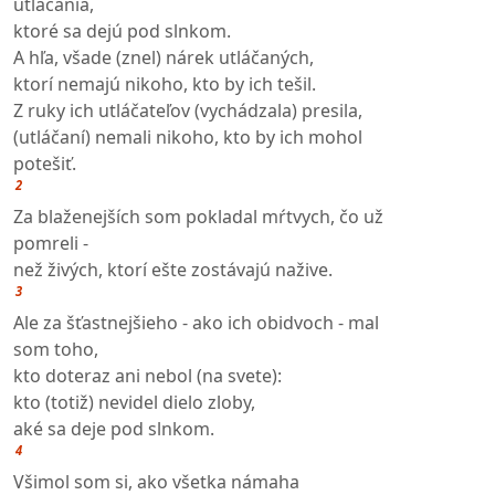
utláčania,
ktoré sa dejú pod slnkom.
A hľa, všade (znel) nárek utláčaných,
ktorí nemajú nikoho, kto by ich tešil.
Z ruky ich utláčateľov (vychádzala) presila,
(utláčaní) nemali nikoho, kto by ich mohol
potešiť.
2
Za blaženejších som pokladal mŕtvych, čo už
pomreli -
než živých, ktorí ešte zostávajú nažive.
3
Ale za šťastnejšieho - ako ich obidvoch - mal
som toho,
kto doteraz ani nebol (na svete):
kto (totiž) nevidel dielo zloby,
aké sa deje pod slnkom.
4
Všimol som si, ako všetka námaha