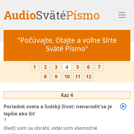
Audio
Sväté
Písmo
"Počúvajte, čítajte a voľne šírte
Sväté Písmo"
1
2
3
4
5
6
7
8
9
10
11
12
Kaz 4
Poriadok sveta a ľudský život: nenarodiť sa je
lepšie ako žiť
1
(Keď) som sa obrátil, videl som všemožné