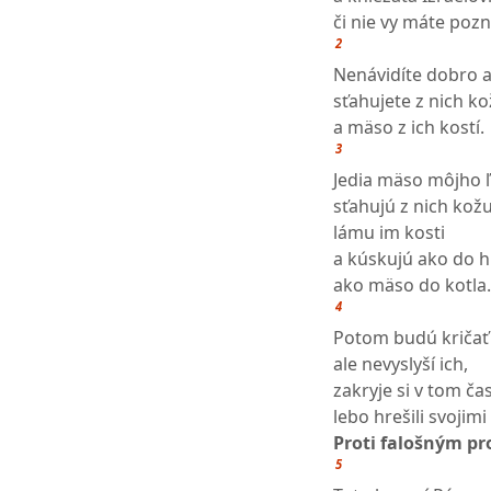
či nie vy máte poz
2
Nenávidíte dobro a 
sťahujete z nich k
a mäso z ich kostí.
3
Jedia mäso môjho 
sťahujú z nich kožu
lámu im kosti
a kúskujú ako do h
ako mäso do kotla.
4
Potom budú kričať 
ale nevyslyší ich,
zakryje si v tom ča
lebo hrešili svojim
Proti falošným p
5