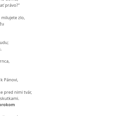
nať právo?"
milujete zlo,
ožu
ľudu;
,
rnca,
k Pánovi,
se pred nimi tvár,
i skutkami.
rorokom