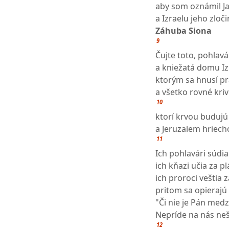
aby som oznámil Ja
a Izraelu jeho zloči
Záhuba Siona
9
Čujte toto, pohlav
a kniežatá domu Iz
ktorým sa hnusí p
a všetko rovné kriv
10
ktorí krvou budujú
a Jeruzalem hriec
11
Ich pohlavári súdia
ich kňazi učia za pl
ich proroci veštia 
pritom sa opierajú 
"Či nie je Pán medz
Nepríde na nás neš
12