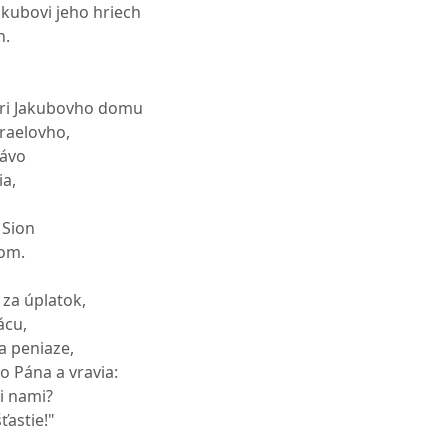
kubovi jeho hriech
n.
ári Jakubovho domu
raelovho,
rávo
ia,
 Sion
hom.
 za úplatok,
ácu,
za peniaze,
o Pána a vravia:
i nami?
ťastie!"