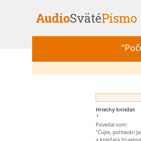
Audio
Sväté
Písmo
"Počú
Hriechy kniežat
1
Povedal som:
"Čujte, pohlavári J
a kniežatá Izraelo