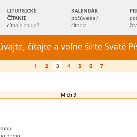
LITURGICKÉ
KALENDÁR
PR
ČÍTANIE
počúvania /
po
čítanie na deň
čítania
čí
vajte, čítajte a voľne šírte Sväté 
1
2
3
4
5
6
7
Mich 3
akuba
vho domu,