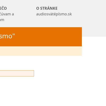
EČO
O STRÁNKE
čúvam a
audiosvätépísmo.sk
tam
Písmo"