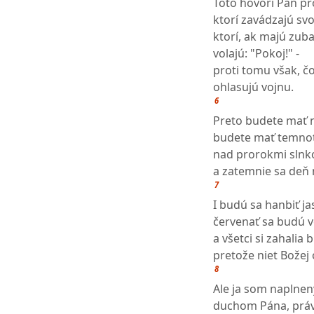
Toto hovorí Pán pr
ktorí zavádzajú svo
ktorí, ak majú zuba
volajú: "Pokoj!" -
proti tomu však, čo
ohlasujú vojnu.
6
Preto budete mať n
budete mať temnot
nad prorokmi slnk
a zatemnie sa deň 
7
I budú sa hanbiť ja
červenať sa budú v
a všetci si zahalia 
pretože niet Božej
8
Ale ja som naplnený
duchom Pána, práv