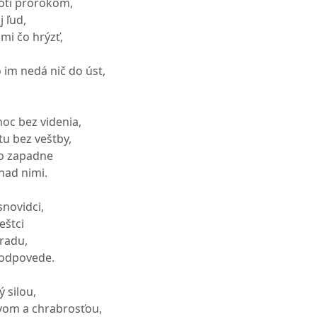
oti prorokom,
j ľud,
mi čo hrýzť,
 im nedá nič do úst,
oc bez videnia,
u bez veštby,
o zapadne
nad nimi.
snovidci,
eštci
bradu,
 odpovede.
 silou,
om a chrabrosťou,