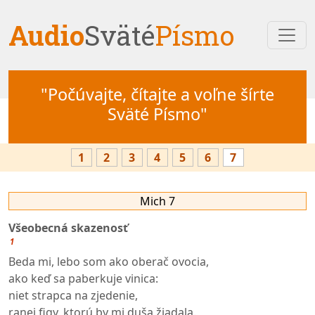
Audio
Sväté
Písmo
"Počúvajte, čítajte a voľne šírte
Sväté Písmo"
1
2
3
4
5
6
7
Mich 7
Všeobecná skazenosť
1
Beda mi, lebo som ako oberač ovocia,
ako keď sa paberkuje vinica:
niet strapca na zjedenie,
ranej figy, ktorú by mi duša žiadala.