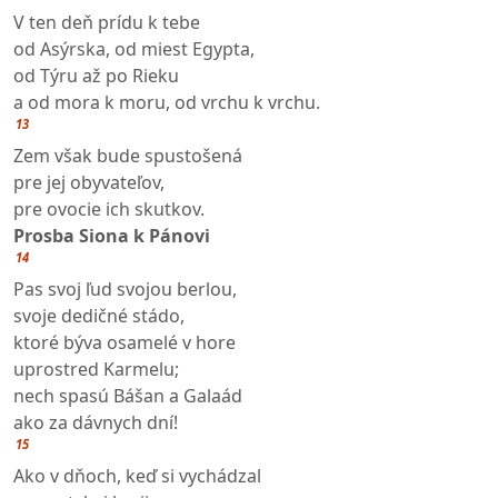
V ten deň prídu k tebe
od Asýrska, od miest Egypta,
od Týru až po Rieku
a od mora k moru, od vrchu k vrchu.
13
Zem však bude spustošená
pre jej obyvateľov,
pre ovocie ich skutkov.
Prosba Siona k Pánovi
14
Pas svoj ľud svojou berlou,
svoje dedičné stádo,
ktoré býva osamelé v hore
uprostred Karmelu;
nech spasú Bášan a Galaád
ako za dávnych dní!
15
Ako v dňoch, keď si vychádzal