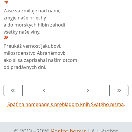
19
Zase sa zmiluje nad nami,
zmyje naše hriechy
a do morských hlbín zahodí
všetky naše viny.
20
Preukáž vernosť Jakubovi,
milosrdenstvo Abrahámovi;
ako si sa zaprisahal našim otcom
od pradávnych dní.
Späť na homepage s prehľadom kníh Svätého písma.
© 2013–2026
Pastor bonus
| All Rights