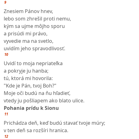
9
Znesiem Pánov hnev,
lebo som zhrešil proti nemu,
kým sa ujme môjho sporu
a prisúdi mi právo,
vyvedie ma na svetlo,
uvidím jeho spravodlivosť.
10
Uvidí to moja nepriateľka
a pokryje ju hanba;
tú, ktorá mi hovorila:
"Kde je Pán, tvoj Boh?"
Moje oči budú na ňu hľadieť,
vtedy ju pošliapem ako blato ulice.
Pohania prídu k Sionu
11
Prichádza deň, keď budú stavať tvoje múry;
v ten deň sa rozšíri hranica.
12