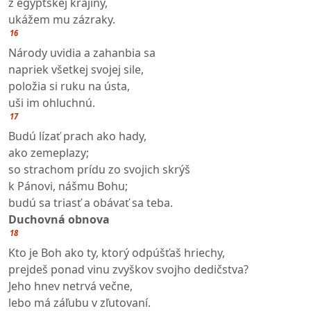
z egyptskej krajiny,
ukážem mu zázraky.
16
Národy uvidia a zahanbia sa
napriek všetkej svojej sile,
položia si ruku na ústa,
uši im ohluchnú.
17
Budú lízať prach ako hady,
ako zemeplazy;
so strachom prídu zo svojich skrýš
k Pánovi, nášmu Bohu;
budú sa triasť a obávať sa teba.
Duchovná obnova
18
Kto je Boh ako ty, ktorý odpúšťaš hriechy,
prejdeš ponad vinu zvyškov svojho dedičstva?
Jeho hnev netrvá večne,
lebo má záľubu v zľutovaní.