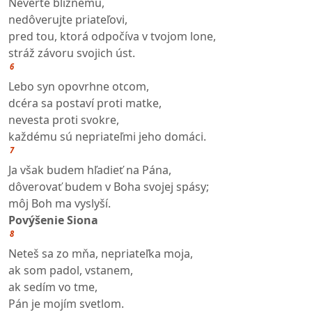
Neverte blížnemu,
nedôverujte priateľovi,
pred tou, ktorá odpočíva v tvojom lone,
stráž závoru svojich úst.
6
Lebo syn opovrhne otcom,
dcéra sa postaví proti matke,
nevesta proti svokre,
každému sú nepriateľmi jeho domáci.
7
Ja však budem hľadieť na Pána,
dôverovať budem v Boha svojej spásy;
môj Boh ma vyslyší.
Povýšenie Siona
8
Neteš sa zo mňa, nepriateľka moja,
ak som padol, vstanem,
ak sedím vo tme,
Pán je mojím svetlom.