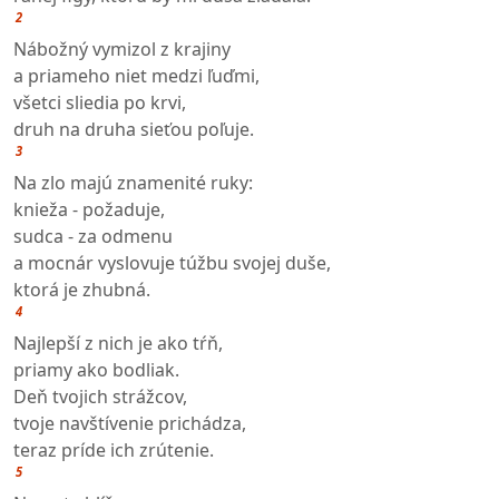
2
Nábožný vymizol z krajiny
a priameho niet medzi ľuďmi,
všetci sliedia po krvi,
druh na druha sieťou poľuje.
3
Na zlo majú znamenité ruky:
knieža - požaduje,
sudca - za odmenu
a mocnár vyslovuje túžbu svojej duše,
ktorá je zhubná.
4
Najlepší z nich je ako tŕň,
priamy ako bodliak.
Deň tvojich strážcov,
tvoje navštívenie prichádza,
teraz príde ich zrútenie.
5