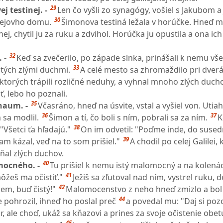
29
j testinej. -
Len čo vyšli zo synagógy, vošiel s Jakubom 
30
ejovho domu.
Šimonova testiná ležala v horúčke. Hneď m
 nej, chytil ju za ruku a zdvihol. Horúčka ju opustila a ona ich
32
. -
Keď sa zvečerilo, po západe slnka, prinášali k nemu vš
33
tých zlými duchmi.
A celé mesto sa zhromaždilo pri dverá
ktorých trápili rozličné neduhy, a vyhnal mnoho zlých duch
ť, lebo ho poznali.
35
rnaum. -
Včasráno, hneď na úsvite, vstal a vyšiel von. Utiah
36
37
 sa modlil.
Šimon a tí, čo boli s ním, pobrali sa za ním.
K
38
"Všetci ťa hľadajú."
On im odvetil: "Poďme inde, do suse
39
am kázal, veď na to som prišiel."
A chodil po celej Galilei, 
al zlých duchov.
40
mocného. -
Tu prišiel k nemu istý malomocný a na kolená
41
môžeš ma očistiť."
Ježiš sa zľutoval nad ním, vystrel ruku, 
42
em, buď čistý!"
Malomocenstvo z neho hneď zmizlo a bol č
44
pohrozil, ihneď ho poslal preč
a povedal mu: "Daj si poz
 ale choď, ukáž sa kňazovi a prines za svoje očistenie obet
45