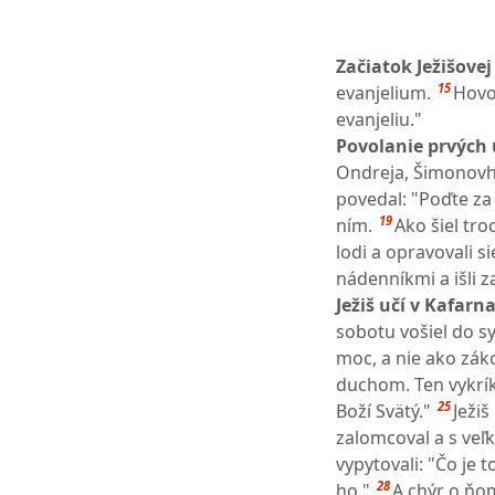
Začiatok Ježišovej
15
evanjelium.
Hovor
evanjeliu."
Povolanie prvých 
Ondreja, Šimonovho
povedal: "Poďte za
19
ním.
Ako šiel tro
lodi a opravovali si
nádenníkmi a išli z
Ježiš učí v Kafar
sobotu vošiel do sy
moc, a nie ako záko
duchom. Ten vykrík
25
Boží Svätý."
Ježiš
zalomcoval a s veľ
vypytovali: "Čo je
28
ho."
A chýr o ňom