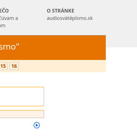
EČO
O STRÁNKE
čúvam a
audiosvätépísmo.sk
tam
Písmo"
15
16