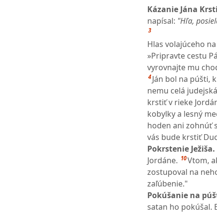
Kázanie Jána Krsti
napísal:
"Hľa, posiel
3
Hlas volajúceho na 
»Pripravte cestu P
vyrovnajte mu chod
4
Ján bol na púšti, 
nemu celá judejská 
krstiť v rieke Jordá
kobylky a lesný me
hoden ani zohnúť s
vás bude krstiť D
Pokrstenie Ježiša.
10
Jordáne.
Vtom, a
zostupoval na neh
zaľúbenie."
Pokúšanie na púšt
satan ho pokúšal. 