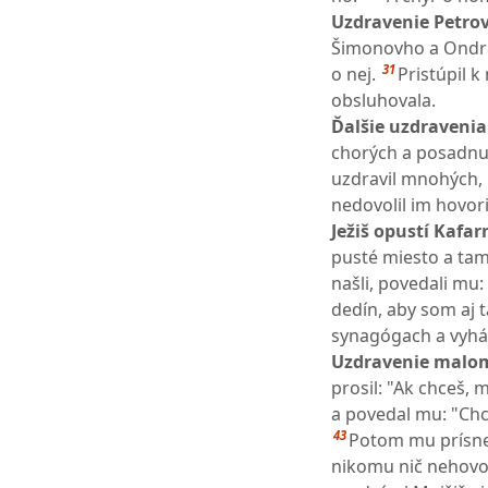
Uzdravenie Petrove
Šimonovho a Ondr
31
o nej.
Pristúpil k
obsluhovala.
Ďalšie uzdravenia
chorých a posadnu
uzdravil mnohých, 
nedovolil im hovori
Ježiš opustí Kafa
pusté miesto a tam
našli, povedali mu: 
dedín, aby som aj t
synagógach a vyháň
Uzdravenie malo
prosil: "Ak chceš, 
a povedal mu: "Chc
43
Potom mu prísne 
nikomu nič nehovor,