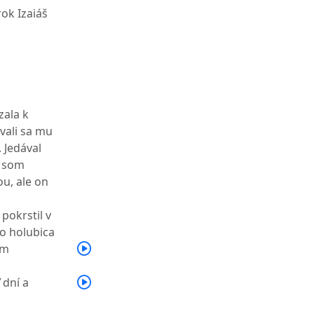
ok Izaiáš
zala k
ávali sa mu
. Jedával
e som
ou, ale on
 pokrstil v
ko holubica
ám
 dní a