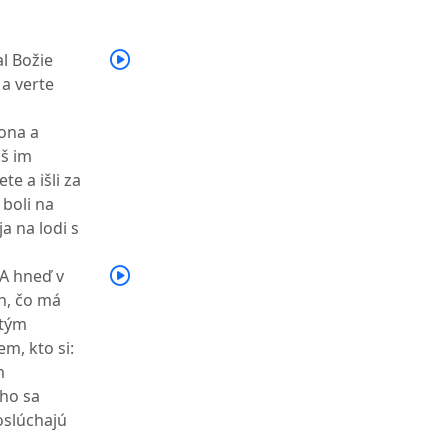
al Božie
 a verte
mona a
iš im
te a išli za
 boli na
a na lodi s
 A hneď v
en, čo má
stým
em, kto si:
m
ého sa
oslúchajú