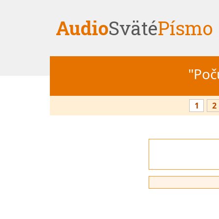
Audio
Sväté
Písmo
"Počú
1
2