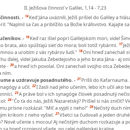
II. Ježišova činnosť v Galilei,
1,14 - 7,23
14
 činnosti. -
Keď Jána uväznili, Ježiš prišiel do Galiley a hlás
il: "Naplnil sa čas a priblížilo sa Božie kráľovstvo. Kajajte sa
16
učeníkov. -
Keď raz išiel popri Galilejskom mori, videl Ši
17
 brata, ako spúšťajú sieť do mora; boli totiž rybármi.
Jež
18
 mnou a urobím z vás rybárov ľudí."
Oni hneď zanechali sie
chu ďalej, videl Jakuba Zebedejovho a jeho brata Jána - aj oni
20
ete -
a hneď ich povolal. Oni zanechali svojho otca Zebedej
a ním.
21
naume a uzdravuje posadnutého. -
Prišli do Kafarnauma.
22
nagógy a učil.
I žasli nad jeho učením, lebo ich učil ako t
23
nníci.
A práve bol v ich synagóge človek posadnutý neči
24
ol:
"Čo ťa do nás, Ježiš Nazaretský? Prišiel si nás zničiť? Vi
26
 mu prísne rozkázal: "Mlč a vyjdi z neho!"
Nečistý duch ní
27
kým krikom z neho vyšiel.
Všetci sa čudovali a jeden druh
 to? Nové učenie s mocou! Aj nečistým duchom rozkazuje a p
 sa hneď rozniesol všade, po celej galilejskej krajine.