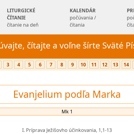
LITURGICKÉ
KALENDÁR
PR
ČÍTANIE
počúvania /
po
čítanie na deň
čítania
čí
vajte, čítajte a voľne šírte Sväté 
3
4
5
6
7
8
9
10
11
12
13
14
Evanjelium podľa Marka
Mk 1
I. Príprava Ježišovho účinkovania,
1,1-13