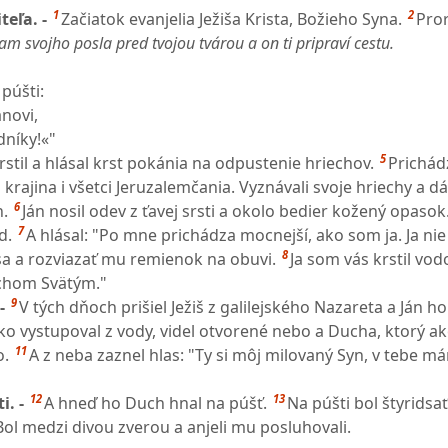
1
2
teľa. -
Začiatok evanjelia Ježiša Krista, Božieho Syna.
Pror
am svojho posla pred tvojou tvárou a on ti pripraví cestu.
púšti:
ánovi,
níky!«"
5
krstil a hlásal krst pokánia na odpustenie hriechov.
Prichád
krajina i všetci Jeruzalemčania. Vyznávali svoje hriechy a d
6
n.
Ján nosil odev z ťavej srsti a okolo bedier kožený opasok
7
d.
A hlásal: "Po mne prichádza mocnejší, ako som ja. Ja ni
8
a a rozviazať mu remienok na obuvi.
Ja som vás krstil vod
uchom Svätým."
9
 -
V tých dňoch prišiel Ježiš z galilejského Nazareta a Ján ho
ko vystupoval z vody, videl otvorené nebo a Ducha, ktorý a
11
o.
A z neba zaznel hlas: "Ty si môj milovaný Syn, v tebe m
12
13
i. -
A hneď ho Duch hnal na púšť.
Na púšti bol štyridsať
Bol medzi divou zverou a anjeli mu posluhovali.