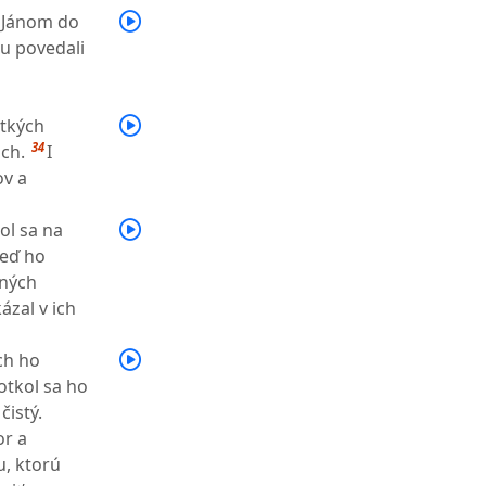
a Jánom do
u povedali
etkých
34
ch.
I
ov a
ol sa na
eď ho
dných
kázal v ich
ch ho
dotkol sa ho
istý.
or a
u, ktorú