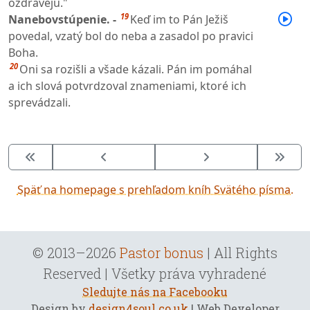
ozdravejú."
19
Nanebovstúpenie. -
Keď im to Pán Ježiš
povedal, vzatý bol do neba a zasadol po pravici
Boha.
20
Oni sa rozišli a všade kázali. Pán im pomáhal
a ich slová potvrdzoval znameniami, ktoré ich
sprevádzali.
Späť na homepage s prehľadom kníh Svätého písma.
© 2013–2026
Pastor bonus
| All Rights
Reserved | Všetky práva vyhradené
Sledujte nás na Facebooku
Design by
design4soul.co.uk
| Web Developer