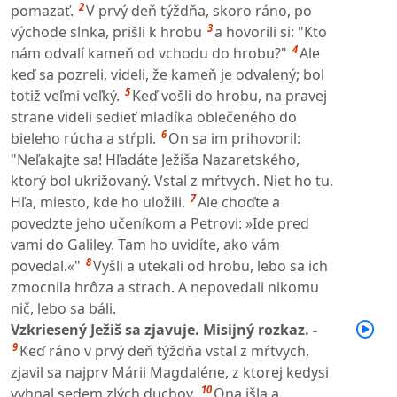
2
pomazať.
V prvý deň týždňa, skoro ráno, po
3
východe slnka, prišli k hrobu
a hovorili si: "Kto
4
nám odvalí kameň od vchodu do hrobu?"
Ale
keď sa pozreli, videli, že kameň je odvalený; bol
5
totiž veľmi veľký.
Keď vošli do hrobu, na pravej
strane videli sedieť mladíka oblečeného do
6
bieleho rúcha a stŕpli.
On sa im prihovoril:
"Neľakajte sa! Hľadáte Ježiša Nazaretského,
ktorý bol ukrižovaný. Vstal z mŕtvych. Niet ho tu.
7
Hľa, miesto, kde ho uložili.
Ale choďte a
povedzte jeho učeníkom a Petrovi: »Ide pred
vami do Galiley. Tam ho uvidíte, ako vám
8
povedal.«"
Vyšli a utekali od hrobu, lebo sa ich
zmocnila hrôza a strach. A nepovedali nikomu
nič, lebo sa báli.
Vzkriesený Ježiš sa zjavuje. Misijný rozkaz. -
9
Keď ráno v prvý deň týždňa vstal z mŕtvych,
zjavil sa najprv Márii Magdaléne, z ktorej kedysi
10
vyhnal sedem zlých duchov.
Ona išla a