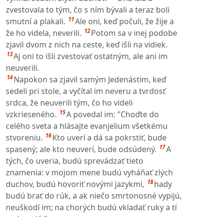
zvestovala to tým, čo s ním bývali a teraz boli
11
smutní a plakali.
Ale oni, keď počuli, že žije a
12
že ho videla, neverili.
Potom sa v inej podobe
zjavil dvom z nich na ceste, keď išli na vidiek.
13
Aj oni to išli zvestovať ostatným, ale ani im
neuverili.
14
Napokon sa zjavil samým Jedenástim, keď
sedeli pri stole, a vyčítal im neveru a tvrdosť
srdca, že neuverili tým, čo ho videli
15
vzkrieseného.
A povedal im: "Choďte do
celého sveta a hlásajte evanjelium všetkému
16
stvoreniu.
Kto uverí a dá sa pokrstiť, bude
17
spasený; ale kto neuverí, bude odsúdený.
A
tých, čo uveria, budú sprevádzať tieto
znamenia: v mojom mene budú vyháňať zlých
18
duchov, budú hovoriť novými jazykmi,
hady
budú brať do rúk, a ak niečo smrtonosné vypijú,
neuškodí im; na chorých budú vkladať ruky a tí