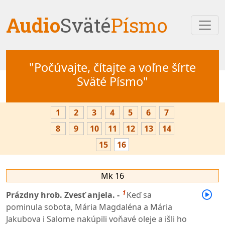
Audio
Sväté
Písmo
"Počúvajte, čítajte a voľne šírte
Sväté Písmo"
1
2
3
4
5
6
7
8
9
10
11
12
13
14
15
16
Mk 16
1
Prázdny hrob. Zvesť anjela. -
Keď sa
pominula sobota, Mária Magdaléna a Mária
Jakubova i Salome nakúpili voňavé oleje a išli ho