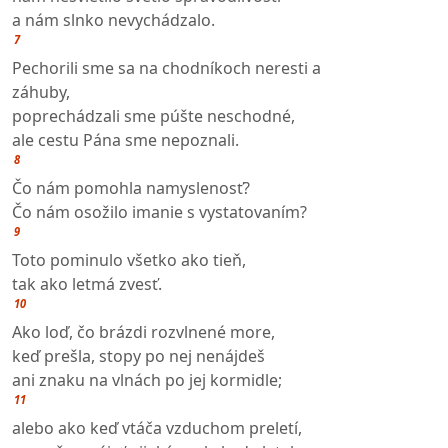
a nám slnko nevychádzalo.
7
Pechorili sme sa na chodníkoch neresti a
záhuby,
poprechádzali sme púšte neschodné,
ale cestu Pána sme nepoznali.
8
Čo nám pomohla namyslenosť?
Čo nám osožilo imanie s vystatovaním?
9
Toto pominulo všetko ako tieň,
tak ako letmá zvesť.
10
Ako loď, čo brázdi rozvlnené more,
keď prešla, stopy po nej nenájdeš
ani znaku na vlnách po jej kormidle;
11
alebo ako keď vtáča vzduchom preletí,