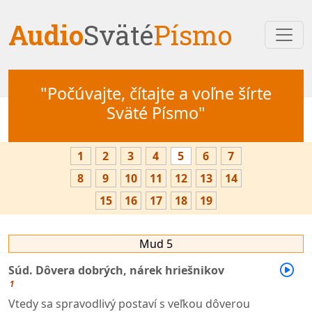
Audio
Sväté
Písmo
"Počúvajte, čítajte a voľne šírte
Sväté Písmo"
1
2
3
4
5
6
7
8
9
10
11
12
13
14
15
16
17
18
19
Mud 5
Súd. Dôvera dobrých, nárek hriešnikov
1
Vtedy sa spravodlivý postaví s veľkou dôverou