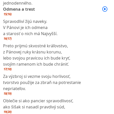
jednodenného.
Odmena a trest
15(16)
Spravodliví žijú naveky.
V Pánovi je ich odmena
a starosť o nich má Najvyšší.
16(17)
Preto prijmú skvostné kráľovstvo,
z Pánovej ruky krásnu korunu,
lebo svojou pravicou ich bude kryť,
svojím ramenom ich bude chrániť.
17(18)
Za výzbroj si vezme svoju horlivosť,
tvorstvo použije za zbraň na potrestanie
nepriateľov.
18(19)
Oblečie si ako pancier spravodlivosť,
ako šišak si nasadí pravdivý súd,
19(20)