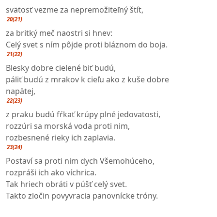
svätosť vezme za nepremožiteľný štít,
20(21)
za britký meč naostri si hnev:
Celý svet s ním pôjde proti bláznom do boja.
21(22)
Blesky dobre cielené biť budú,
páliť budú z mrakov k cieľu ako z kuše dobre
napätej,
22(23)
z praku budú fŕkať krúpy plné jedovatosti,
rozzúri sa morská voda proti nim,
rozbesnené rieky ich zaplavia.
23(24)
Postaví sa proti nim dych Všemohúceho,
rozpráši ich ako víchrica.
Tak hriech obráti v púšť celý svet.
Takto zločin povyvracia panovnícke tróny.