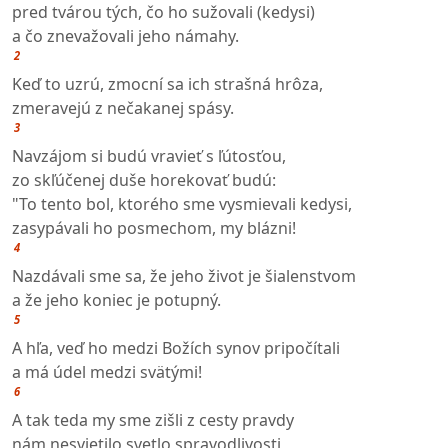
pred tvárou tých, čo ho sužovali (kedysi)
a čo znevažovali jeho námahy.
2
Keď to uzrú, zmocní sa ich strašná hrôza,
zmeravejú z nečakanej spásy.
3
Navzájom si budú vravieť s ľútosťou,
zo skľúčenej duše horekovať budú:
"To tento bol, ktorého sme vysmievali kedysi,
zasypávali ho posmechom, my blázni!
4
Nazdávali sme sa, že jeho život je šialenstvom
a že jeho koniec je potupný.
5
A hľa, veď ho medzi Božích synov pripočítali
a má údel medzi svätými!
6
A tak teda my sme zišli z cesty pravdy
nám nesvietilo svetlo spravodlivosti