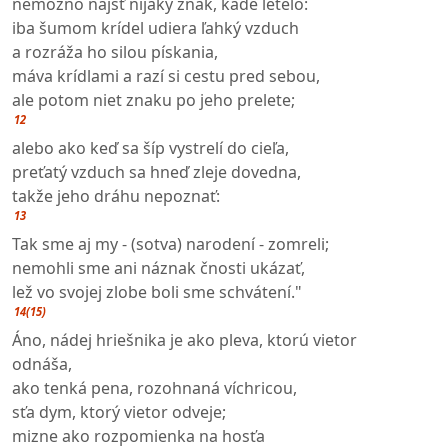
nemožno nájsť nijaký znak, kade letelo:
iba šumom krídel udiera ľahký vzduch
a rozráža ho silou pískania,
máva krídlami a razí si cestu pred sebou,
ale potom niet znaku po jeho prelete;
12
alebo ako keď sa šíp vystrelí do cieľa,
preťatý vzduch sa hneď zleje dovedna,
takže jeho dráhu nepoznať:
13
Tak sme aj my - (sotva) narodení - zomreli;
nemohli sme ani náznak čnosti ukázať,
lež vo svojej zlobe boli sme schvátení."
14(15)
Áno, nádej hriešnika je ako pleva, ktorú vietor
odnáša,
ako tenká pena, rozohnaná víchricou,
sťa dym, ktorý vietor odveje;
mizne ako rozpomienka na hosťa