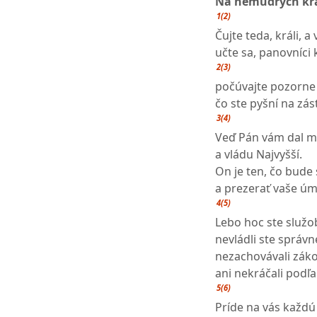
Na nemúdrych krá
1(2)
Čujte teda, králi, a
učte sa, panovníci
2(3)
počúvajte pozorne v
čo ste pyšní na zá
3(4)
Veď Pán vám dal 
a vládu Najvyšší.
On je ten, čo bude
a prezerať vaše úm
4(5)
Lebo hoc ste služob
nevládli ste správn
nezachovávali záko
ani nekráčali podľa
5(6)
Príde na vás každú 