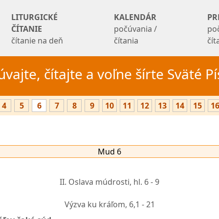
LITURGICKÉ
KALENDÁR
PR
ČÍTANIE
počúvania /
po
čítanie na deň
čítania
čí
vajte, čítajte a voľne šírte Sväté 
4
5
6
7
8
9
10
11
12
13
14
15
1
Mud 6
II. Oslava múdrosti,
hl. 6 - 9
Výzva ku kráľom,
6,1 - 21