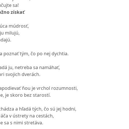
učujte sa!
žno získať
núca múdrosť,
ju milujú,
adajú.
a poznať tým, čo po nej dychtia.
adá ju, netreba sa namáhať,
pri svojich dverách.
apodievať ňou je vrchol rozumnosti,
e, je skoro bez starostí.
ádza a hľadá tých, čo sú jej hodni,
áča v ústrety na cestách,
e sa s nimi stretáva.