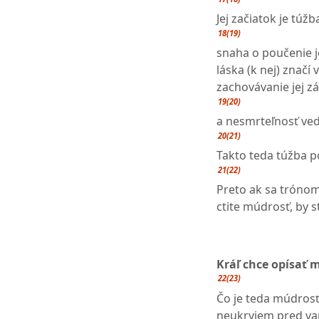
Jej začiatok je túž
18(19)
snaha o poučenie je
láska (k nej) značí
zachovávanie jej z
19(20)
a nesmrteľnosť ved
20(21)
Takto teda túžba p
21(22)
Preto ak sa trónom
ctite múdrosť, by s
Kráľ chce opísať 
22(23)
Čo je teda múdrosť
neukryjem pred vam