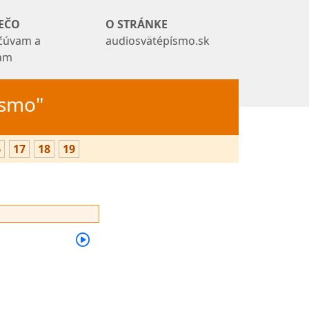
EČO
O STRÁNKE
čúvam a
audiosvätépísmo.sk
tam
Písmo"
6
17
18
19