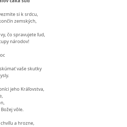
ľov čaká súd
 vezmite si k srdcu,
 končín zemských,
y, čo spravujete ľud,
stupy národov!
moc
 skúmať vaše skutky
ysly.
níci jeho Kráľovstva,
e,
n,
 Božej vôle.
chvíľu a hrozne,