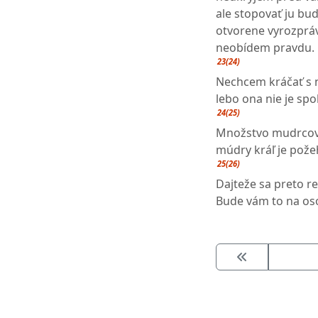
ale stopovať ju bu
otvorene vyrozpráv
neobídem pravdu.
23(24)
Nechcem kráčať s n
lebo ona nie je sp
24(25)
Množstvo mudrcov j
múdry kráľ je pož
25(26)
Dajteže sa preto r
Bude vám to na os