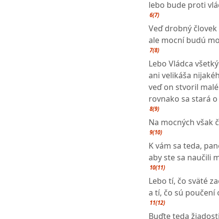
lebo bude proti vl
6(7)
Veď drobný človek 
ale mocní budú moc
7(8)
Lebo Vládca všetkýc
ani velikáša nijaké
veď on stvoril malé
rovnako sa stará o
8(9)
Na mocných však č
9(10)
K vám sa teda, pano
aby ste sa naučili m
10(11)
Lebo tí, čo sväté z
a tí, čo sú poučení
11(12)
Buďte teda žiadosti