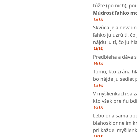
túžte (po nich), po
Múdrosť ľahko mo
12(13)
Skvúca je a neväd
ľahko ju uzrú tí, čo 
nájdu ju tí, čo ju hľ
13(14)
Predbieha a dáva s
14(15)
Tomu, kto zrána hľ
bo nájde ju sedieť 
15(16)
V myšlienkach sa z
kto však pre ňu bdi
16(17)
Lebo ona sama obch
blahosklonne im kr
pri každej myšlienk
17(18)