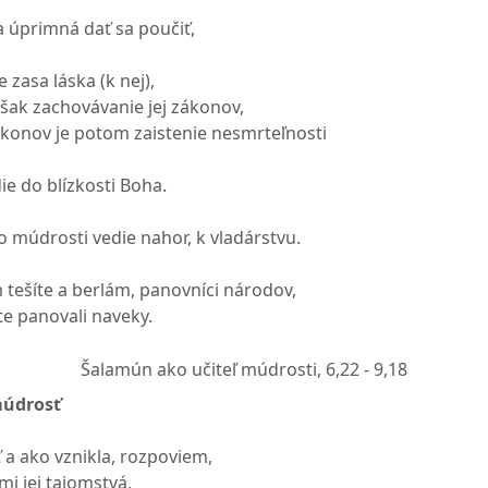
ba úprimná dať sa poučiť,
 zasa láska (k nej),
 však zachovávanie jej zákonov,
ákonov je potom zaistenie nesmrteľnosti
ie do blízkosti Boha.
o múdrosti vedie nahor, k vladárstvu.
 tešíte a berlám, panovníci národov,
te panovali naveky.
Šalamún ako učiteľ múdrosti,
6,22 - 9,18
múdrosť
 a ako vznikla, rozpoviem,
i jej tajomstvá,