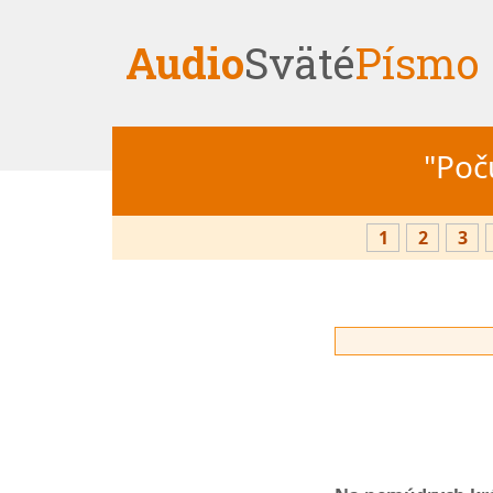
Audio
Sväté
Písmo
"Počú
1
2
3