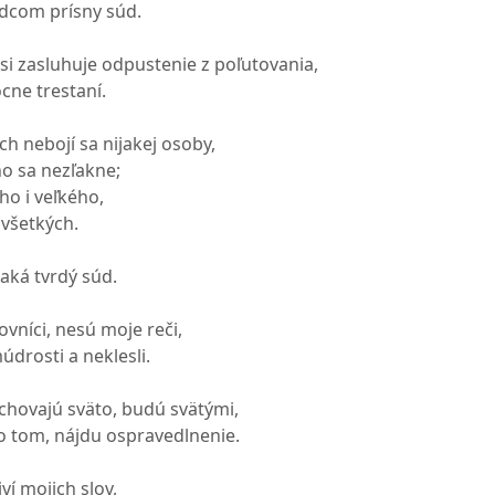
ádcom prísny súd.
si zasluhuje odpustenie z poľutovania,
ne trestaní.
h nebojí sa nijakej osoby,
ho sa nezľakne;
ho i veľkého,
 všetkých.
aká tvrdý súd.
vníci, nesú moje reči,
údrosti a neklesli.
achovajú sväto, budú svätými,
 o tom, nájdu ospravedlnenie.
ví mojich slov,