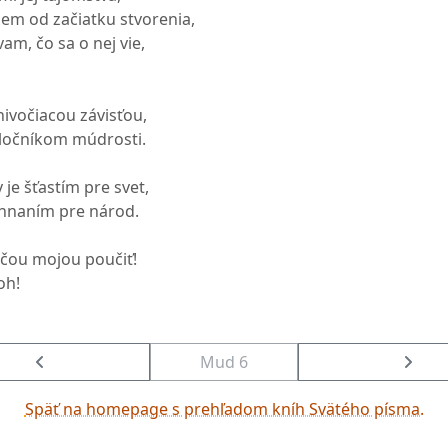
dem od začiatku stvorenia,
am, čo sa o nej vie,
ivočiacou závisťou,
oločníkom múdrosti.
e šťastím pre svet,
ehnaním pre národ.
ečou mojou poučiť!
oh!
Mud 6
Späť na homepage s prehľadom kníh Svätého písma.