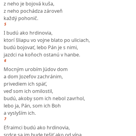
z neho je bojová kuša,
z neho pochádza zároveň
každý pohonič.
5
I budú ako hrdinovia,
ktorí šliapu vo vojne blato po uliciach,
budú bojovať, lebo Pán je s nimi,
jazdci na koňoch ostanú v hanbe.
6
Mocným urobím Júdov dom
a dom Jozefov zachránim,
privediem ich späť,
veď som ich omilostil,
budú, akoby som ich nebol zavrhol,
lebo ja, Pán, som ich Boh
a vyslyším ich.
7
Efraimci budú ako hrdinovia,
srdce sa im bude tešiť ako od vína,