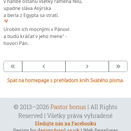
v hanbe ostanú všetky ramená Nílu,
upadne sláva Asýrska
a berla z Egypta sa stratí.
12
Urobím ich mocnými v Pánovi
a budú kráčať v jeho mene" -
hovorí Pán.
Späť na homepage s prehľadom kníh Svätého písma.
© 2013–2026
Pastor bonus
| All Rights
Reserved | Všetky práva vyhradené
Sledujte nás na Facebooku
Design by
design4soul.co.uk
| Web Developer