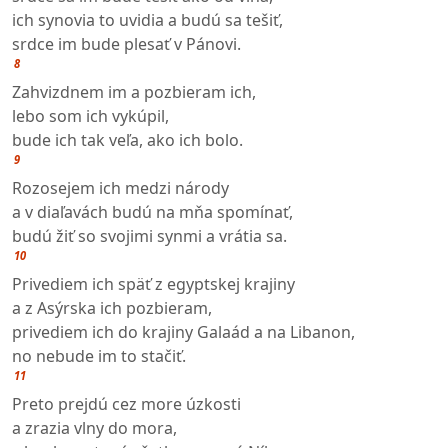
ich synovia to uvidia a budú sa tešiť,
srdce im bude plesať v Pánovi.
8
Zahvizdnem im a pozbieram ich,
lebo som ich vykúpil,
bude ich tak veľa, ako ich bolo.
9
Rozosejem ich medzi národy
a v diaľavách budú na mňa spomínať,
budú žiť so svojimi synmi a vrátia sa.
10
Privediem ich späť z egyptskej krajiny
a z Asýrska ich pozbieram,
privediem ich do krajiny Galaád a na Libanon,
no nebude im to stačiť.
11
Preto prejdú cez more úzkosti
a zrazia vlny do mora,