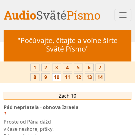
Audio
Sväté
Písmo
"Počúvajte, čítajte a voľne šírte
Sväté Písmo"
1
2
3
4
5
6
7
8
9
10
11
12
13
14
Zach 10
Pád nepriateľa - obnova Izraela
1
Proste od Pána dážď
v čase neskorej pŕšky!