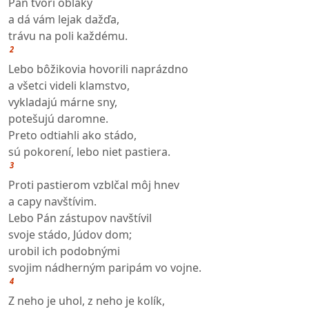
Pán tvorí oblaky
a dá vám lejak dažďa,
trávu na poli každému.
2
Lebo bôžikovia hovorili naprázdno
a všetci videli klamstvo,
vykladajú márne sny,
potešujú daromne.
Preto odtiahli ako stádo,
sú pokorení, lebo niet pastiera.
3
Proti pastierom vzblčal môj hnev
a capy navštívim.
Lebo Pán zástupov navštívil
svoje stádo, Júdov dom;
urobil ich podobnými
svojim nádherným paripám vo vojne.
4
Z neho je uhol, z neho je kolík,