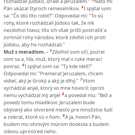
rozhádzali Júdsko, Izrael a Jeruzalem."
Nato mi
4
Pán ukázal štyroch remeselníkov.
I spýtal som
sa: "Čo idú títo robiť?" Odpovedal mi: "To sú
rohy, ktoré rozhádzali Júdsko tak, že nik
nezdvihol hlavu; títo ich však prišli postrašiť a
zvrhnúť rohy národov, ktoré zdvihli roh proti
Júdsku, aby ho rozhádzali."
5
Muž s meradlom. -
Zdvihol som oči, pozrel
som sa a, hľa, muž, ktorý mal v ruke merací
6
povraz.
I spýtal som sa: "Ty kde ideš?"
Odpovedal mi: "Premerať Jeruzalem, chcem
7
vidieť, aký je široký a aký je dlhý."
Vtom
vychádzal anjel, ktorý vo mne hovoril; oproti
8
nemu vychádzal iný anjel
a povedal mu: "Bež a
povedz tomu mladíkovi: Jeruzalem bude
obývaný ako otvorené mesto pre množstvo ľudí
9
a zvierat, ktoré sú v ňom.
A ja, hovorí Pán,
budem mu ohnivým múrom dookola a budem
slávou uprostred neho.