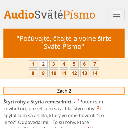
Audio
Sväté
Písmo
"Počúvajte, čítajte a voľne šírte
Sväté Písmo"
1
2
3
4
5
6
7
8
9
10
11
12
13
14
Zach 2
1
Štyri rohy a štyria remeselníci. -
Potom som
2
zdvihol oči, pozrel som sa a, hľa, štyri rohy!
I
spýtal som sa anjela, ktorý vo mne hovoril: "Čo
je to?" Odpovedal mi: "To sú rohy, ktoré
3