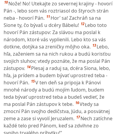
10
Nože! No! Utekajte zo severnej krajiny - hovorí
Pán -, lebo som vás roztriasol do štyroch strán
11
neba - hovorí Pán.
Hor’ sa! Zachráň sa na
12
Sione ty, čo bývaš u dcéry Bábelu!
Lebo toto
hovorí Pán zástupov: Za slávou ma poslal k
národom, ktoré vás vyplienili. Lebo kto sa vás
13
dotkne, dotýka sa zreničky môjho oka.
Lebo,
hľa, zaženiem sa na nich rukou a budú korisťou
svojich sluhov; vtedy poznáte, že ma poslal Pán
14
zástupov.
Plesaj a raduj sa, dcéra Siona, lebo,
hľa, ja prídem a budem bývať uprostred teba -
15
hovorí Pán.
V ten deň sa pripoja k Pánovi
mnohé národy a budú mojím ľudom, budem
teda bývať uprostred teba a budeš vedieť, že
16
ma poslal Pán zástupov k tebe.
Vtedy sa
zmocní Pán svojho dedičstva, Júdu, a posvätnej
17
zeme a zase si vyvolí Jeruzalem.
Nech zatíchne
každé telo pred Pánom, keď sa zdvihne zo
svojho trvalého príbytku!"