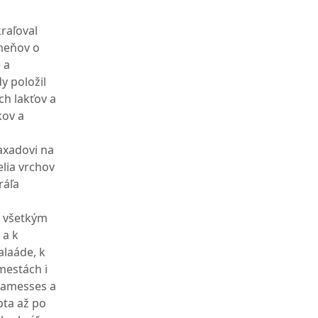
raľoval
meňov o
 a
y položil
ch lakťov a
kov a
axadovi na
elia vrchov
ráľa
k všetkým
 a k
alaáde, k
 mestách i
 Ramesses a
pta až po