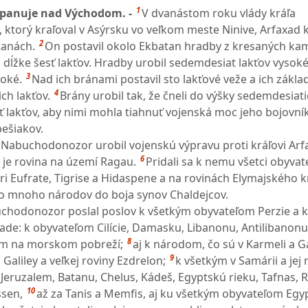
1
panuje nad Východom. -
V dvanástom roku vlády kráľa
torý kraľoval v Asýrsku vo veľkom meste Ninive, Arfaxad k
2
tanách.
On postavil okolo Ekbatan hradby z kresaných ka
a dĺžke šesť lakťov. Hradby urobil sedemdesiat lakťov vysoké
3
roké.
Nad ich bránami postavil sto lakťové veže a ich základ
4
ich lakťov.
Brány urobil tak, že čneli do výšky sedemdesiati
ať lakťov, aby nimi mohla tiahnuť vojenská moc jeho bojovní
pešiakov.
 Nabuchodonozor urobil vojenskú výpravu proti kráľovi Arf
6
u je rovina na území Ragau.
Pridali sa k nemu všetci obyvat
 pri Eufrate, Tigrise a Hidaspene a na rovinách Elymajského k
šlo mnoho národov do boja synov Chaldejcov.
uchodonozor poslal poslov k všetkým obyvateľom Perzie a 
de: k obyvateľom Cilície, Damasku, Libanonu, Antilibanonu
8
om na morskom pobreží;
aj k národom, čo sú v Karmeli a G
9
aliley a veľkej roviny Ezdrelon;
k všetkým v Samárii a jej
Jeruzalem, Batanu, Chelus, Kádeš, Egyptskú rieku, Tafnas,
10
ssen,
až za Tanis a Memfis, aj ku všetkým obyvateľom Egy