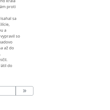
eho kráľa
sám proti
isahal sa
lície,
eu a
vypravil so
axadovo
sa až do
.
ičil.
átil do