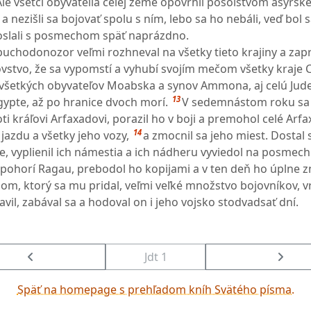
Ale všetci obyvatelia celej zeme opovrhli posolstvom asýrsk
nezišli sa bojovať spolu s ním, lebo sa ho nebáli, veď bol 
oslali s posmechom späť naprázdno.
buchodonozor veľmi rozhneval na všetky tieto krajiny a zapr
ovstvo, že sa vypomstí a vyhubí svojím mečom všetky kraje Ci
 všetkých obyvateľov Moabska a synov Ammona, aj celú Jud
13
gypte, až po hranice dvoch morí.
V sedemnástom roku sa 
i kráľovi Arfaxadovi, porazil ho v boji a premohol celé Arf
14
 jazdu a všetky jeho vozy,
a zmocnil sa jeho miest. Dostal 
e, vyplienil ich námestia a ich nádheru vyviedol na posmech
 pohorí Ragau, prebodol ho kopijami a v ten deň ho úplne zn
dom, ktorý sa mu pridal, veľmi veľké množstvo bojovníkov, vr
avil, zabával sa a hodoval on i jeho vojsko stodvadsať dní.
Jdt 1
Späť na homepage s prehľadom kníh Svätého písma.