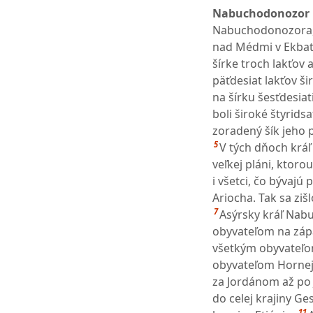
Nabuchodonozor 
Nabuchodonozora, k
nad Médmi v Ekba
šírke troch lakťov 
päťdesiat lakťov ši
na šírku šesťdesiat
boli široké štyrids
zoradený šík jeho 
5
V tých dňoch kráľ
veľkej pláni, ktoro
i všetci, čo bývajú
Ariocha. Tak sa zi
7
Asýrsky kráľ Nab
obyvateľom na zápa
všetkým obyvateľ
obyvateľom Hornej G
za Jordánom až po 
do celej krajiny Ge
11