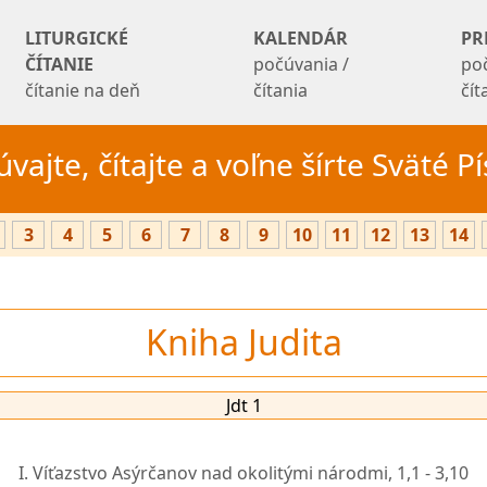
LITURGICKÉ
KALENDÁR
PR
ČÍTANIE
počúvania /
po
čítanie na deň
čítania
čí
vajte, čítajte a voľne šírte Sväté 
3
4
5
6
7
8
9
10
11
12
13
14
Kniha Judita
Jdt 1
I. Víťazstvo Asýrčanov nad okolitými národmi,
1,1 - 3,10