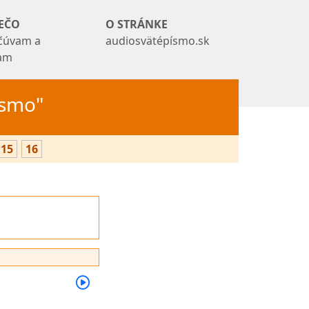
EČO
O STRÁNKE
čúvam a
audiosvätépísmo.sk
tam
Písmo"
15
16