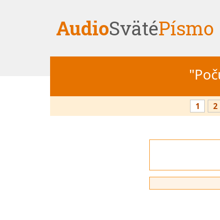
Audio
Sväté
Písmo
"Počú
1
2