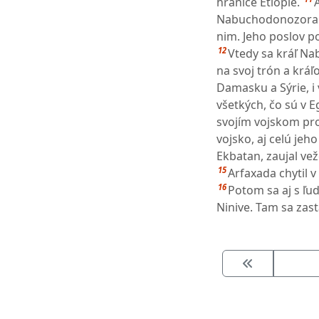
hranice Etiópie.
Nabuchodonozora a 
nim. Jeho poslov p
12
Vtedy sa kráľ Na
na svoj trón a kráľ
Damasku a Sýrie, i
všetkých, čo sú v E
svojím vojskom prot
vojsko, aj celú jeho
Ekbatan, zaujal vež
15
Arfaxada chytil v
16
Potom sa aj s ľu
Ninive. Tam sa zast