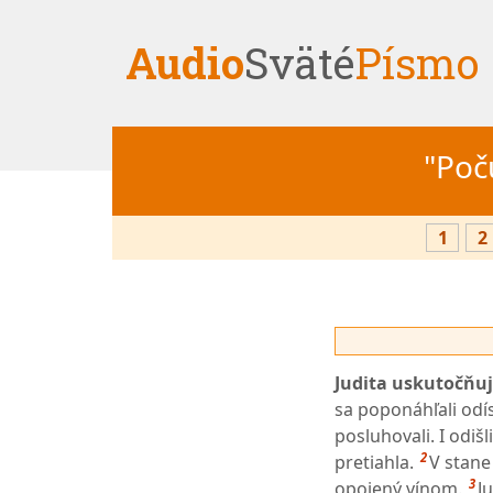
Audio
Sväté
Písmo
"Počú
1
2
Judita uskutočňuje
sa poponáhľali odís
posluhovali. I odišl
2
pretiahla.
V stane
3
opojený vínom.
J