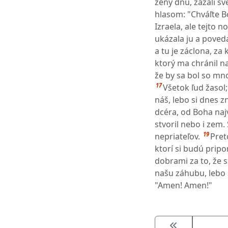
ženy dnu, zažali sve
hlasom: "Chváľte B
Izraela, ale tejto 
ukázala ju a poveda
a tu je záclona, za 
ktorý ma chránil n
že by sa bol so mn
17
Všetok ľud žasol;
náš, lebo si dnes zn
dcéra, od Boha naj
stvoril nebo i zem.
19
nepriateľov.
Pret
ktorí si budú pripo
dobrami za to, že si
našu záhubu, lebo 
"Amen! Amen!"