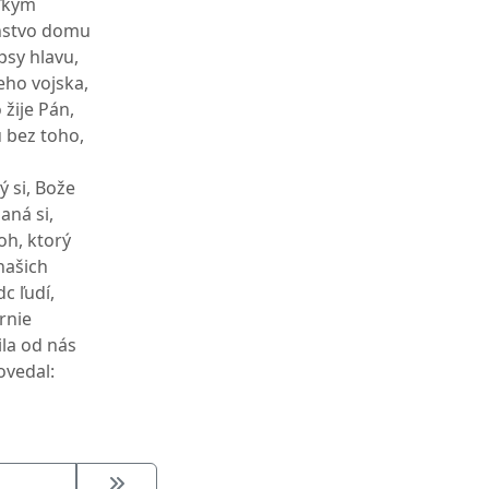
eľkým
enstvo domu
psy hlavu,
eho vojska,
 žije Pán,
u bez toho,
ý si, Bože
aná si,
oh, ktorý
našich
c ľudí,
rnie
ila od nás
ovedal: