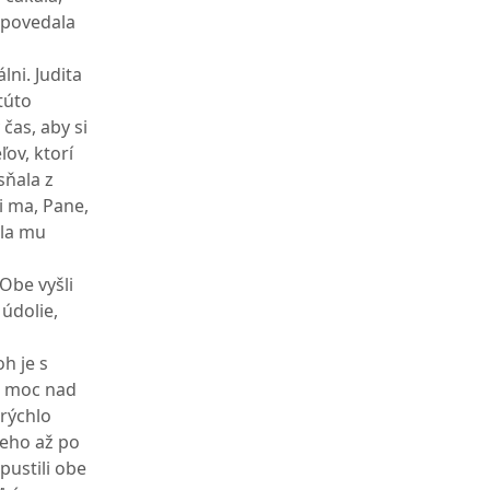
 povedala
lni. Judita
 túto
čas, aby si
ov, ktorí
sňala z
ni ma, Pane,
ala mu
Obe vyšli
 údolie,
h je s
cu moc nad
 rýchlo
ieho až po
vpustili obe