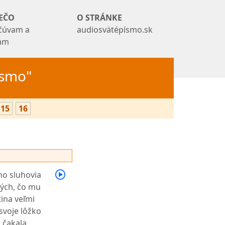
EČO
O STRÁNKE
čúvam a
audiosvätépísmo.sk
tam
Písmo"
15
16
eho sluhovia
tých, čo mu
tina veľmi
 svoje lôžko
 čakala,