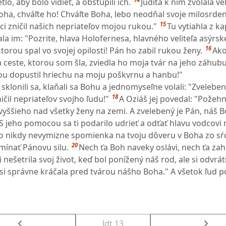
tlo, aby bolo vidieť, a obstúpili ich.
Judita k nim zvolala v
oha, chváľte ho! Chváľte Boha, lebo neodňal svoje milosrd
15
noci zničil našich nepriateľov mojou rukou."
Tu vytiahla z ka
la im: "Pozrite, hlava Holofernesa, hlavného veliteľa asýrsk
16
ktorou spal vo svojej opilosti! Pán ho zabil rukou ženy.
Ako
a ceste, ktorou som šla, zviedla ho moja tvár na jeho záhub
ou dopustil hriechu na moju poškvrnu a hanbu!"
 sklonili sa, klaňali sa Bohu a jednomyseľne volali: "Zveleben
18
ičil nepriateľov svojho ľudu!"
A Oziáš jej povedal: "Požehn
vyššieho nad všetky ženy na zemi. A zvelebený je Pán, náš B
 S jeho pomocou sa ti podarilo udrieť a odťať hlavu vodcovi 
o nikdy nevymizne spomienka na tvoju dôveru v Boha zo sŕd
20
mínať Pánovu silu.
Nech ťa Boh naveky oslávi, nech ťa zah
 nešetrila svoj život, keď bol ponížený náš rod, ale si odvrát
si správne kráčala pred tvárou nášho Boha." A všetok ľud p
Jdt 13