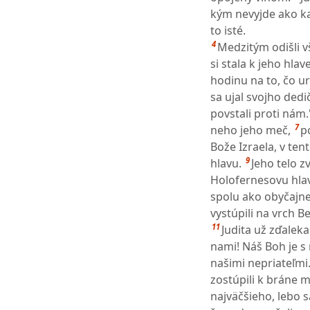
kým nevyjde ako ka
to isté.
4
Medzitým odišli v
si stala k jeho hlav
hodinu na to, čo u
sa ujal svojho dedi
povstali proti nám.
7
neho jeho meč,
p
Bože Izraela, v ten
9
hlavu.
Jeho telo zv
Holofernesovu hlav
spolu ako obyčajne,
vystúpili na vrch Bet
11
Judita už zďaleka
nami! Náš Boh je s 
našimi nepriateľmi.
zostúpili k bráne m
najväčšieho, lebo sa