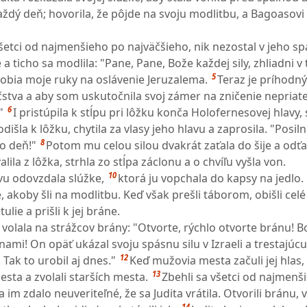
ždý deň; hovorila, že pôjde na svoju modlitbu, a Bagoasovi
šetci od najmenšieho po najväčšieho, nik nezostal v jeho spá
e a ticho sa modlila: "Pane, Pane, Bože každej sily, zhliadni v
5
robia moje ruky na oslávenie Jeruzalema.
Teraz je príhodný 
čstva a aby som uskutočnila svoj zámer na zničenie nepriateľ
6
"
I pristúpila k stĺpu pri lôžku konča Holofernesovej hlavy, 
odišla k lôžku, chytila za vlasy jeho hlavu a zaprosila. "Posil
8
to deň!"
Potom mu celou silou dvakrát zaťala do šije a odť
alila z lôžka, strhla zo stĺpa záclonu a o chvíľu vyšla von.
10
u odovzdala slúžke,
ktorá ju vopchala do kapsy na jedlo. 
 akoby šli na modlitbu. Keď však prešli táborom, obišli celé
ulie a prišli k jej bráne.
 volala na strážcov brány: "Otvorte, rýchlo otvorte bránu! Bo
nami! On opäť ukázal svoju spásnu silu v Izraeli a trestajú
12
 Tak to urobil aj dnes."
Keď mužovia mesta začuli jej hlas,
13
esta a zvolali starších mesta.
Zbehli sa všetci od najmenš
 im zdalo neuveriteľné, že sa Judita vrátila. Otvorili bránu, 
14