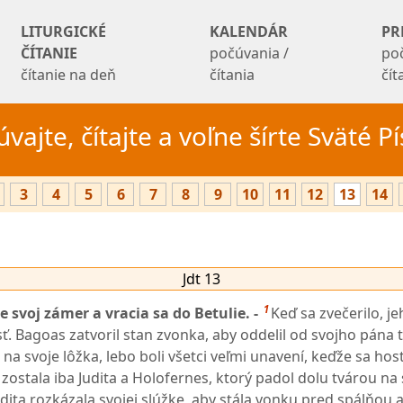
LITURGICKÉ
KALENDÁR
PR
ČÍTANIE
počúvania /
po
čítanie na deň
čítania
čí
vajte, čítajte a voľne šírte Sväté 
3
4
5
6
7
8
9
10
11
12
13
14
Jdt 13
1
 svoj zámer a vracia sa do Betulie. -
Keď sa zvečerilo, j
ť. Bagoas zatvoril stan zvonka, aby oddelil od svojho pána 
i na svoje lôžka, lebo boli všetci veľmi unavení, keďže sa hos
 zostala iba Judita a Holofernes, ktorý padol dolu tvárou na
udita rozkázala svojej slúžke, aby stála vonku pred spálňou a