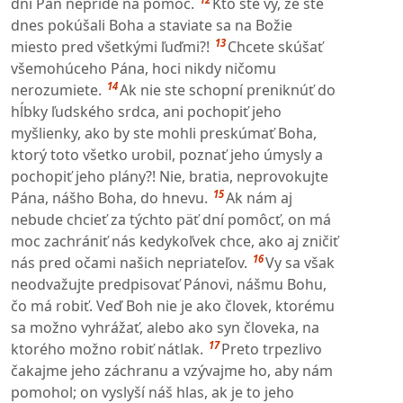
dni Pán nepríde na pomoc.
Kto ste vy, že ste
dnes pokúšali Boha a staviate sa na Božie
13
miesto pred všetkými ľuďmi?!
Chcete skúšať
všemohúceho Pána, hoci nikdy ničomu
14
nerozumiete.
Ak nie ste schopní preniknúť do
hĺbky ľudského srdca, ani pochopiť jeho
myšlienky, ako by ste mohli preskúmať Boha,
ktorý toto všetko urobil, poznať jeho úmysly a
pochopiť jeho plány?! Nie, bratia, neprovokujte
15
Pána, nášho Boha, do hnevu.
Ak nám aj
nebude chcieť za týchto päť dní pomôcť, on má
moc zachrániť nás kedykoľvek chce, ako aj zničiť
16
nás pred očami našich nepriateľov.
Vy sa však
neodvažujte predpisovať Pánovi, nášmu Bohu,
čo má robiť. Veď Boh nie je ako človek, ktorému
sa možno vyhrážať, alebo ako syn človeka, na
17
ktorého možno robiť nátlak.
Preto trpezlivo
čakajme jeho záchranu a vzývajme ho, aby nám
pomohol; on vyslyší náš hlas, ak je to jeho