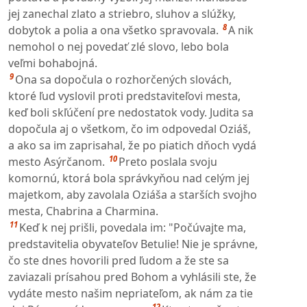
jej zanechal zlato a striebro, sluhov a slúžky,
8
dobytok a polia a ona všetko spravovala.
A nik
nemohol o nej povedať zlé slovo, lebo bola
veľmi bohabojná.
9
Ona sa dopočula o rozhorčených slovách,
ktoré ľud vyslovil proti predstaviteľovi mesta,
keď boli skľúčení pre nedostatok vody. Judita sa
dopočula aj o všetkom, čo im odpovedal Oziáš,
a ako sa im zaprisahal, že po piatich dňoch vydá
10
mesto Asýrčanom.
Preto poslala svoju
komornú, ktorá bola správkyňou nad celým jej
majetkom, aby zavolala Oziáša a starších svojho
mesta, Chabrina a Charmina.
11
Keď k nej prišli, povedala im: "Počúvajte ma,
predstavitelia obyvateľov Betulie! Nie je správne,
čo ste dnes hovorili pred ľudom a že ste sa
zaviazali prísahou pred Bohom a vyhlásili ste, že
vydáte mesto našim nepriateľom, ak nám za tie
12