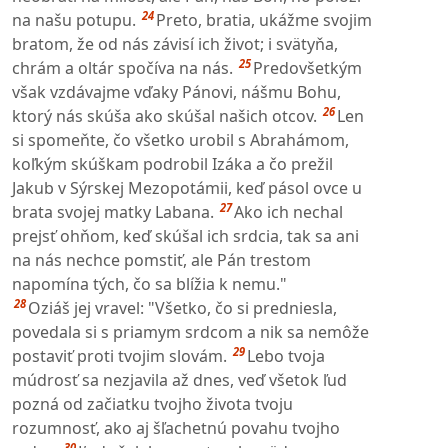
24
na našu potupu.
Preto, bratia, ukážme svojim
bratom, že od nás závisí ich život; i svätyňa,
25
chrám a oltár spočíva na nás.
Predovšetkým
však vzdávajme vďaky Pánovi, nášmu Bohu,
26
ktorý nás skúša ako skúšal našich otcov.
Len
si spomeňte, čo všetko urobil s Abrahámom,
koľkým skúškam podrobil Izáka a čo prežil
Jakub v Sýrskej Mezopotámii, keď pásol ovce u
27
brata svojej matky Labana.
Ako ich nechal
prejsť ohňom, keď skúšal ich srdcia, tak sa ani
na nás nechce pomstiť, ale Pán trestom
napomína tých, čo sa blížia k nemu."
28
Oziáš jej vravel: "Všetko, čo si predniesla,
povedala si s priamym srdcom a nik sa nemôže
29
postaviť proti tvojim slovám.
Lebo tvoja
múdrosť sa nezjavila až dnes, veď všetok ľud
pozná od začiatku tvojho života tvoju
rozumnosť, ako aj šľachetnú povahu tvojho
30