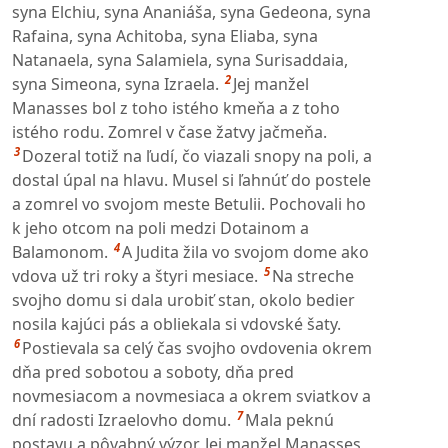
syna Elchiu, syna Ananiáša, syna Gedeona, syna
Rafaina, syna Achitoba, syna Eliaba, syna
Natanaela, syna Salamiela, syna Surisaddaia,
2
syna Simeona, syna Izraela.
Jej manžel
Manasses bol z toho istého kmeňa a z toho
istého rodu. Zomrel v čase žatvy jačmeňa.
3
Dozeral totiž na ľudí, čo viazali snopy na poli, a
dostal úpal na hlavu. Musel si ľahnúť do postele
a zomrel vo svojom meste Betulii. Pochovali ho
k jeho otcom na poli medzi Dotainom a
4
Balamonom.
A Judita žila vo svojom dome ako
5
vdova už tri roky a štyri mesiace.
Na streche
svojho domu si dala urobiť stan, okolo bedier
nosila kajúci pás a obliekala si vdovské šaty.
6
Postievala sa celý čas svojho ovdovenia okrem
dňa pred sobotou a soboty, dňa pred
novmesiacom a novmesiaca a okrem sviatkov a
7
dní radosti Izraelovho domu.
Mala peknú
postavu a pôvabný výzor. Jej manžel Manasses