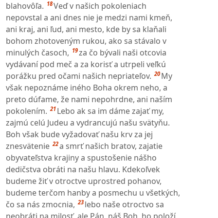
18
blahovôľa.
Veď v našich pokoleniach
nepovstal a ani dnes nie je medzi nami kmeň,
ani kraj, ani ľud, ani mesto, kde by sa klaňali
bohom zhotoveným rukou, ako sa stávalo v
19
minulých časoch,
za čo bývali naši otcovia
vydávaní pod meč a za korisť a utrpeli veľkú
20
porážku pred očami našich nepriateľov.
My
však nepoznáme iného Boha okrem neho, a
preto dúfame, že nami nepohrdne, ani naším
21
pokolením.
Lebo ak sa im dáme zajať my,
zajmú celú Judeu a vydrancujú našu svätyňu.
Boh však bude vyžadovať našu krv za jej
22
znesvätenie
a smrť našich bratov, zajatie
obyvateľstva krajiny a spustošenie nášho
dedičstva obráti na našu hlavu. Kdekoľvek
budeme žiť v otroctve uprostred pohanov,
budeme terčom hanby a posmechu u všetkých,
23
čo sa nás zmocnia,
lebo naše otroctvo sa
neobráti na milosť, ale Pán, náš Boh, ho položí