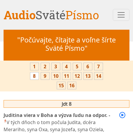
Audio
Sväté
Písmo
"Počúvajte, čítajte a voľne šírte
Sväté Písmo"
1
2
3
4
5
6
7
8
9
10
11
12
13
14
15
16
Jdt 8
Juditina viera v Boha a výzva ľudu na odpor. -
1
V tých dňoch o tom počula Judita, dcéra
Merariho, syna Oxa, syna Jozefa, syna Oziela,