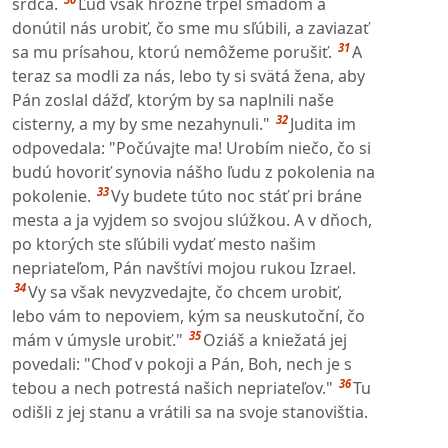
srdca.
Ľud však hrozne trpel smädom a
donútil nás urobiť, čo sme mu sľúbili, a zaviazať
31
sa mu prísahou, ktorú nemôžeme porušiť.
A
teraz sa modli za nás, lebo ty si svätá žena, aby
Pán zoslal dážď, ktorým by sa naplnili naše
32
cisterny, a my by sme nezahynuli."
Judita im
odpovedala: "Počúvajte ma! Urobím niečo, čo si
budú hovoriť synovia nášho ľudu z pokolenia na
33
pokolenie.
Vy budete túto noc stáť pri bráne
mesta a ja vyjdem so svojou slúžkou. A v dňoch,
po ktorých ste sľúbili vydať mesto našim
nepriateľom, Pán navštívi mojou rukou Izrael.
34
Vy sa však nevyzvedajte, čo chcem urobiť,
lebo vám to nepoviem, kým sa neuskutoční, čo
35
mám v úmysle urobiť."
Oziáš a kniežatá jej
povedali: "Choď v pokoji a Pán, Boh, nech je s
36
tebou a nech potrestá našich nepriateľov."
Tu
odišli z jej stanu a vrátili sa na svoje stanovištia.